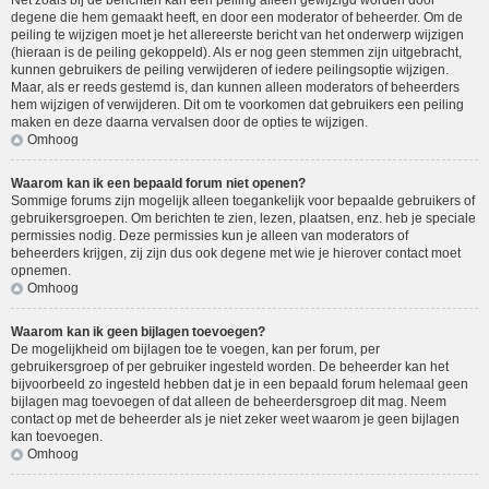
Net zoals bij de berichten kan een peiling alleen gewijzigd worden door
degene die hem gemaakt heeft, en door een moderator of beheerder. Om de
peiling te wijzigen moet je het allereerste bericht van het onderwerp wijzigen
(hieraan is de peiling gekoppeld). Als er nog geen stemmen zijn uitgebracht,
kunnen gebruikers de peiling verwijderen of iedere peilingsoptie wijzigen.
Maar, als er reeds gestemd is, dan kunnen alleen moderators of beheerders
hem wijzigen of verwijderen. Dit om te voorkomen dat gebruikers een peiling
maken en deze daarna vervalsen door de opties te wijzigen.
Omhoog
Waarom kan ik een bepaald forum niet openen?
Sommige forums zijn mogelijk alleen toegankelijk voor bepaalde gebruikers of
gebruikersgroepen. Om berichten te zien, lezen, plaatsen, enz. heb je speciale
permissies nodig. Deze permissies kun je alleen van moderators of
beheerders krijgen, zij zijn dus ook degene met wie je hierover contact moet
opnemen.
Omhoog
Waarom kan ik geen bijlagen toevoegen?
De mogelijkheid om bijlagen toe te voegen, kan per forum, per
gebruikersgroep of per gebruiker ingesteld worden. De beheerder kan het
bijvoorbeeld zo ingesteld hebben dat je in een bepaald forum helemaal geen
bijlagen mag toevoegen of dat alleen de beheerdersgroep dit mag. Neem
contact op met de beheerder als je niet zeker weet waarom je geen bijlagen
kan toevoegen.
Omhoog