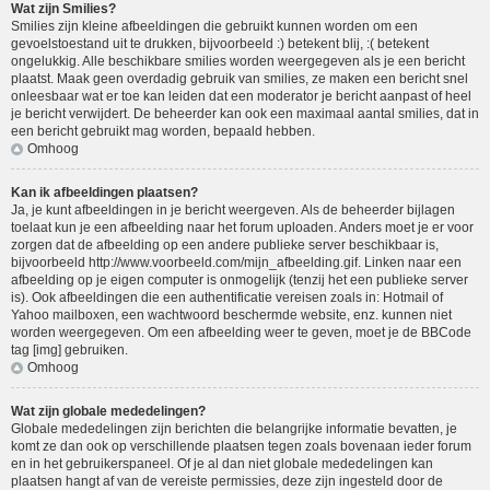
Wat zijn Smilies?
Smilies zijn kleine afbeeldingen die gebruikt kunnen worden om een
gevoelstoestand uit te drukken, bijvoorbeeld :) betekent blij, :( betekent
ongelukkig. Alle beschikbare smilies worden weergegeven als je een bericht
plaatst. Maak geen overdadig gebruik van smilies, ze maken een bericht snel
onleesbaar wat er toe kan leiden dat een moderator je bericht aanpast of heel
je bericht verwijdert. De beheerder kan ook een maximaal aantal smilies, dat in
een bericht gebruikt mag worden, bepaald hebben.
Omhoog
Kan ik afbeeldingen plaatsen?
Ja, je kunt afbeeldingen in je bericht weergeven. Als de beheerder bijlagen
toelaat kun je een afbeelding naar het forum uploaden. Anders moet je er voor
zorgen dat de afbeelding op een andere publieke server beschikbaar is,
bijvoorbeeld http://www.voorbeeld.com/mijn_afbeelding.gif. Linken naar een
afbeelding op je eigen computer is onmogelijk (tenzij het een publieke server
is). Ook afbeeldingen die een authentificatie vereisen zoals in: Hotmail of
Yahoo mailboxen, een wachtwoord beschermde website, enz. kunnen niet
worden weergegeven. Om een afbeelding weer te geven, moet je de BBCode
tag [img] gebruiken.
Omhoog
Wat zijn globale mededelingen?
Globale mededelingen zijn berichten die belangrijke informatie bevatten, je
komt ze dan ook op verschillende plaatsen tegen zoals bovenaan ieder forum
en in het gebruikerspaneel. Of je al dan niet globale mededelingen kan
plaatsen hangt af van de vereiste permissies, deze zijn ingesteld door de