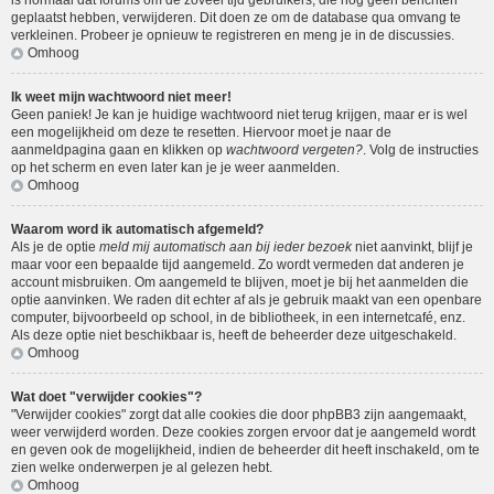
is normaal dat forums om de zoveel tijd gebruikers, die nog geen berichten
geplaatst hebben, verwijderen. Dit doen ze om de database qua omvang te
verkleinen. Probeer je opnieuw te registreren en meng je in de discussies.
Omhoog
Ik weet mijn wachtwoord niet meer!
Geen paniek! Je kan je huidige wachtwoord niet terug krijgen, maar er is wel
een mogelijkheid om deze te resetten. Hiervoor moet je naar de
aanmeldpagina gaan en klikken op
wachtwoord vergeten?
. Volg de instructies
op het scherm en even later kan je je weer aanmelden.
Omhoog
Waarom word ik automatisch afgemeld?
Als je de optie
meld mij automatisch aan bij ieder bezoek
niet aanvinkt, blijf je
maar voor een bepaalde tijd aangemeld. Zo wordt vermeden dat anderen je
account misbruiken. Om aangemeld te blijven, moet je bij het aanmelden die
optie aanvinken. We raden dit echter af als je gebruik maakt van een openbare
computer, bijvoorbeeld op school, in de bibliotheek, in een internetcafé, enz.
Als deze optie niet beschikbaar is, heeft de beheerder deze uitgeschakeld.
Omhoog
Wat doet "verwijder cookies"?
"Verwijder cookies" zorgt dat alle cookies die door phpBB3 zijn aangemaakt,
weer verwijderd worden. Deze cookies zorgen ervoor dat je aangemeld wordt
en geven ook de mogelijkheid, indien de beheerder dit heeft inschakeld, om te
zien welke onderwerpen je al gelezen hebt.
Omhoog