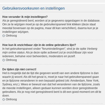
Gebruikersvoorkeuren en instellingen
Hoe verander ik mijn instellingen?
Als je geregistreerd bent, worden al je gegevens opgeslagen in de database.
Om ze te wijzigen moet je op de
gebruikerspaneel
link klikken (deze staat
meestal bovenaan op de pagina, maar dit kan verschillen), daarna kun je je
instellingen wijzigen.
Omhoog
Hoe kan ik onzichtbaar zijn in de online gebruikers lijst?
In het gebruikerspaneel onder "foruminstellingen", vind je de optie
Verberg
mijn online status
. Als je deze optie activeert zul je onzichtbaar zijn voor
iedereen, behalve voor beheerders, moderators en jezelf.
Omhoog
De tijden zijn niet correct!
Het is mogelijk dat de tijd die gegeven wordt van een andere tijdzone is dan
waarin jij woont. Als dit het geval is, moet je naar het gebruikerspaneel gaan
en je tijdzone veranderen in een bepaald gebied (vb: Amsterdam, New York,
Sydney, enz.). Wees er bewust van dat het veranderen van de tijdzone, zoals
de meeste instellingen, alleen gedaan kunnen worden door geregistreerde
gebruikers. Als je nog niet geregistreerd bent is dit een goed moment om dit te
doen.
Omhoog