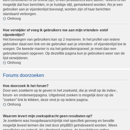
kunt controleren of ze online zijn, of een privébericht kunt sturen. Tevens is het
mogelijk dat hun berichten, in je huidige stijl, gemarkeerd worden. Als je een
gebruiker aan je vijandenlijst toevoegt, worden zijn of haar berichten
standaard verborgen.
Omhoog
Hoe verwijder of voeg ik gebruikers toe aan mijn vrienden- en/of
vijandenlijst?
Het toevoegen van gebruikers kan op 2 manieren. In het profiel van iedere
gebruiker staat een link om de gebruiker aan je vrienden- of vijandenlijst toe te
voegen. De tweede manier is via het gebruikerspaneel, je moet dan een
gebruikersnaam opgeven. Op dezelfde pagina kun je gebruikers weer van de
lijst verwijderen.
Omhoog
Forums doorzoeken
Hoe doorzoek ik het forum?
Door een zoekterm op te geven in het zoekveld, die je vindt op de index-,
forum- en onderwerppagina. Uitgebreid zoeken is mogelijk door op de
"zoeken" link te klikken, deze vind je op iedere pagina.
Omhoog
Waarom levert mijn zoekopdracht geen resultaten op?
Je zoekterm was hoogstwaarschijnlijk niet specifiek genoeg en bevatte
mogelijk teveel termen die niet door phpBB3 geïndexeerd worden. Wees