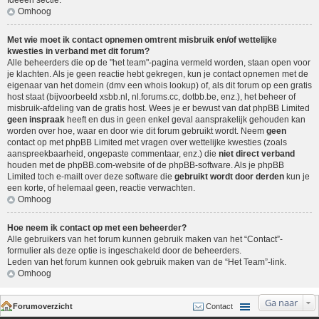
Ideeën sectie
.
Omhoog
Met wie moet ik contact opnemen omtrent misbruik en/of wettelijke
kwesties in verband met dit forum?
Alle beheerders die op de "het team"-pagina vermeld worden, staan open voor
je klachten. Als je geen reactie hebt gekregen, kun je contact opnemen met de
eigenaar van het domein (dmv een
whois lookup
) of, als dit forum op een gratis
host staat (bijvoorbeeld xsbb.nl, nl.forums.cc, dotbb.be, enz.), het beheer of
misbruik-afdeling van de gratis host. Wees je er bewust van dat phpBB Limited
geen inspraak
heeft en dus in geen enkel geval aansprakelijk gehouden kan
worden over hoe, waar en door wie dit forum gebruikt wordt. Neem
geen
contact op met phpBB Limited met vragen over wettelijke kwesties (zoals
aanspreekbaarheid, ongepaste commentaar, enz.) die
niet direct verband
houden met de phpBB.com-website of de phpBB-software. Als je phpBB
Limited toch e-mailt over deze software die
gebruikt wordt door derden
kun je
een korte, of helemaal geen, reactie verwachten.
Omhoog
Hoe neem ik contact op met een beheerder?
Alle gebruikers van het forum kunnen gebruik maken van het “Contact”-
formulier als deze optie is ingeschakeld door de beheerders.
Leden van het forum kunnen ook gebruik maken van de “Het Team”-link.
Omhoog
Ga naar
Forumoverzicht
Contact