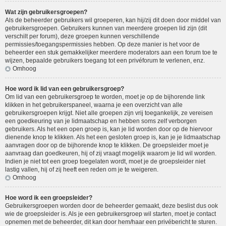
Wat zijn gebruikersgroepen?
Als de beheerder gebruikers wil groeperen, kan hij/zij dit doen door middel van
gebruikersgroepen. Gebruikers kunnen van meerdere groepen lid zijn (dit
verschilt per forum), deze groepen kunnen verschillende
permissies/toegangspermissies hebben. Op deze manier is het voor de
beheerder een stuk gemakkelijker meerdere moderators aan een forum toe te
wijzen, bepaalde gebruikers toegang tot een privéforum te verlenen, enz.
Omhoog
Hoe word ik lid van een gebruikersgroep?
Om lid van een gebruikersgroep te worden, moet je op de bijhorende link
klikken in het gebruikerspaneel, waarna je een overzicht van alle
gebruikersgroepen krijgt. Niet alle groepen zijn vrij toegankelijk, ze vereisen
een goedkeuring van je lidmaatschap en hebben soms zelf verborgen
gebruikers. Als het een open groep is, kan je lid worden door op de hiervoor
dienende knop te klikken. Als het een gesloten groep is, kan je je lidmaatschap
aanvragen door op de bijhorende knop te klikken. De groepsleider moet je
aanvraag dan goedkeuren, hij of zij vraagt mogelijk waarom je lid wil worden.
Indien je niet tot een groep toegelaten wordt, moet je de groepsleider niet
lastig vallen, hij of zij heeft een reden om je te weigeren.
Omhoog
Hoe word ik een groepsleider?
Gebruikersgroepen worden door de beheerder gemaakt, deze beslist dus ook
wie de groepsleider is. Als je een gebruikersgroep wil starten, moet je contact
opnemen met de beheerder, dit kan door hem/haar een privébericht te sturen.