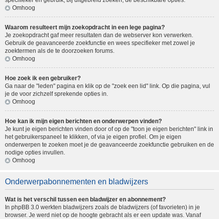
specifieker en gebruik, bij uitgebreid zoeken, de beschikbare opties.
Omhoog
Waarom resulteert mijn zoekopdracht in een lege pagina?
Je zoekopdracht gaf meer resultaten dan de webserver kon verwerken.
Gebruik de geavanceerde zoekfunctie en wees specifieker met zowel je
zoektermen als de te doorzoeken forums.
Omhoog
Hoe zoek ik een gebruiker?
Ga naar de "leden" pagina en klik op de "zoek een lid" link. Op die pagina, vul
je de voor zichzelf sprekende opties in.
Omhoog
Hoe kan ik mijn eigen berichten en onderwerpen vinden?
Je kunt je eigen berichten vinden door of op de "toon je eigen berichten" link in
het gebruikerspaneel te klikken, of via je eigen profiel. Om je eigen
onderwerpen te zoeken moet je de geavanceerde zoekfunctie gebruiken en de
nodige opties invullen.
Omhoog
Onderwerpabonnementen en bladwijzers
Wat is het verschil tussen een bladwijzer en abonnement?
In phpBB 3.0 werkten bladwijzers zoals de bladwijzers (of favorieten) in je
browser. Je werd niet op de hoogte gebracht als er een update was. Vanaf