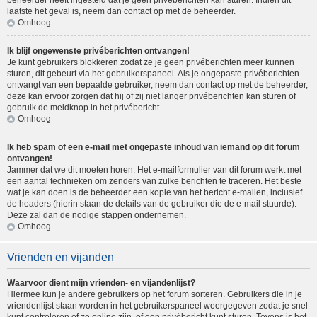
beheerder heeft ingesteld dat je geen privéberichten kan sturen. Indien dit
laatste het geval is, neem dan contact op met de beheerder.
Omhoog
Ik blijf ongewenste privéberichten ontvangen!
Je kunt gebruikers blokkeren zodat ze je geen privéberichten meer kunnen
sturen, dit gebeurt via het gebruikerspaneel. Als je ongepaste privéberichten
ontvangt van een bepaalde gebruiker, neem dan contact op met de beheerder,
deze kan ervoor zorgen dat hij of zij niet langer privéberichten kan sturen of
gebruik de meldknop in het privébericht.
Omhoog
Ik heb spam of een e-mail met ongepaste inhoud van iemand op dit forum
ontvangen!
Jammer dat we dit moeten horen. Het e-mailformulier van dit forum werkt met
een aantal technieken om zenders van zulke berichten te traceren. Het beste
wat je kan doen is de beheerder een kopie van het bericht e-mailen, inclusief
de headers (hierin staan de details van de gebruiker die de e-mail stuurde).
Deze zal dan de nodige stappen ondernemen.
Omhoog
Vrienden en vijanden
Waarvoor dient mijn vrienden- en vijandenlijst?
Hiermee kun je andere gebruikers op het forum sorteren. Gebruikers die in je
vriendenlijst staan worden in het gebruikerspaneel weergegeven zodat je snel