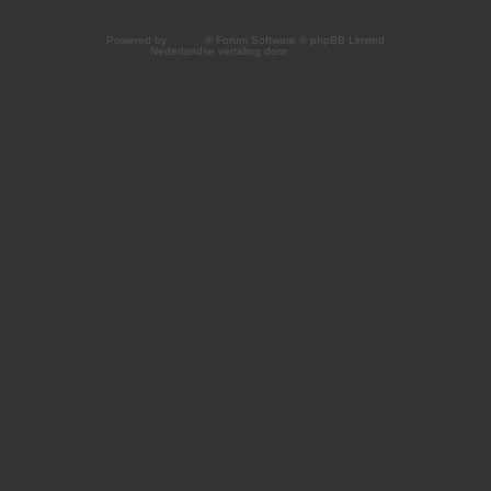
Powered by
phpBB
® Forum Software © phpBB Limited
Nederlandse vertaling door
phpBB.nl
.