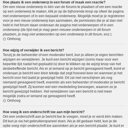
Hoe plaats ik een onderwerp in een forum of maak een reactie?
Om een nieuw onderwerp in één van de forums te plaatsen of om een reactie
op een onderwerp te maken, klik je op de bijhorende knop op ofwel de pagina
met onderwerpen of in een bepaald onderwerp. Mogelijk moet je je registreren
voor je een nieuw onderwerp kan aanmaken, de permissies die je al dan niet
hebt in het forum staan onderaan de pagina met onderwerpen of in een
onderwerp (de lijst met
je mag geen nieuwe onderwerpen in dit forum
plaatsen, je mag niet antwoorden op een onderwerp in dit forum, enz.
).
Omhoog
Hoe wijzig of verwijder ik een bericht?
Tenzij je de beheerder of een moderator bent, kun je alleen je eigen berichten
wijzigen en verwijderen. Je kunt een bericht wijzigen (soms maar voor een
beperkte tijd nadat het geplaatst is) door te klikken op de
wijzig
knop van het
desbetreffende bericht. Als er al iemand op je bericht gereageerd heeft, komt er
onderaan je bericht een klein tekstje dat zegt hoeveel keer en wanneer je het
bericht voor het laatst je gewijzigd hebt. Dit zal niet verschijnen als nog
niemand gereageerd heeft, evenmin als een beheerder of moderator je bericht
gewijzigd heeft. Zij kunnen wel een mededeling toevoegen, waarom ze je
bericht gewijzigd hebben. Het verwijderen van een bericht is niet meer
mogelijk zodra er iemand op gereageerd heeft.
Omhoog
Hoe voeg ik een onderschrift toe aan mijn bericht?
Om een onderschrift aan je bericht toe te voegen, moet je er eerst één maken.
Dit kun je via het gebruikerspaneel doen. Als je dit gedaan hebt, kun je de
optie
voeg mijn onderschrift toe
aanvinken als je een bericht plaatst. Je kunt er