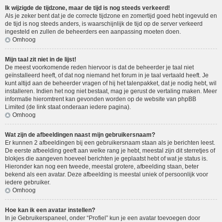
Ik wijzigde de tijdzone, maar de tijd is nog steeds verkeerd!
Als je zeker bent dat je de correcte tijdzone en zomertijd goed hebt ingevuld en
de tijd is nog steeds anders, is waarschijnlijk de tijd op de server verkeerd
ingesteld en zullen de beheerders een aanpassing moeten doen.
Omhoog
Mijn taal zit niet in de lijst!
De meest voorkomende reden hiervoor is dat de beheerder je taal niet
geïnstalleerd heeft, of dat nog niemand het forum in je taal vertaald heeft. Je
kunt altijd aan de beheerder vragen of hij het talenpakket, dat je nodig hebt, wil
installeren. Indien het nog niet bestaat, mag je gerust de vertaling maken. Meer
informatie hieromtrent kan gevonden worden op de website van phpBB
Limited (de link staat onderaan iedere pagina).
Omhoog
Wat zijn de afbeeldingen naast mijn gebruikersnaam?
Er kunnen 2 afbeeldingen bij een gebruikersnaam staan als je berichten leest.
De eerste afbeelding geeft aan welke rang je hebt, meestal zijn dit sterretjes of
blokjes die aangeven hoeveel berichten je geplaatst hebt of wat je status is.
Hieronder kan nog een tweede, meestal grotere, afbeelding staan, beter
bekend als een avatar. Deze afbeelding is meestal uniek of persoonlijk voor
iedere gebruiker.
Omhoog
Hoe kan ik een avatar instellen?
In je Gebruikerspaneel, onder “Profiel” kun je een avatar toevoegen door