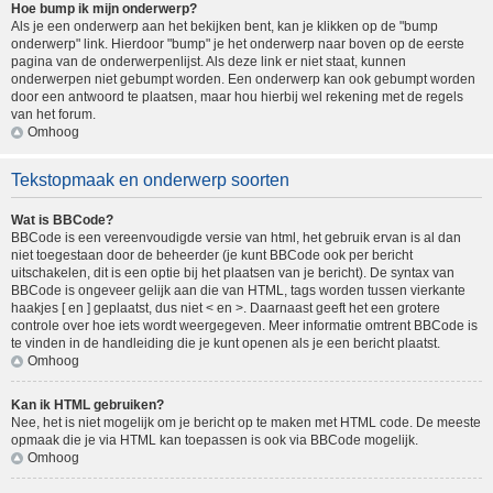
Hoe bump ik mijn onderwerp?
Als je een onderwerp aan het bekijken bent, kan je klikken op de "bump
onderwerp" link. Hierdoor "bump" je het onderwerp naar boven op de eerste
pagina van de onderwerpenlijst. Als deze link er niet staat, kunnen
onderwerpen niet gebumpt worden. Een onderwerp kan ook gebumpt worden
door een antwoord te plaatsen, maar hou hierbij wel rekening met de regels
van het forum.
Omhoog
Tekstopmaak en onderwerp soorten
Wat is BBCode?
BBCode is een vereenvoudigde versie van html, het gebruik ervan is al dan
niet toegestaan door de beheerder (je kunt BBCode ook per bericht
uitschakelen, dit is een optie bij het plaatsen van je bericht). De syntax van
BBCode is ongeveer gelijk aan die van HTML, tags worden tussen vierkante
haakjes [ en ] geplaatst, dus niet < en >. Daarnaast geeft het een grotere
controle over hoe iets wordt weergegeven. Meer informatie omtrent BBCode is
te vinden in de handleiding die je kunt openen als je een bericht plaatst.
Omhoog
Kan ik HTML gebruiken?
Nee, het is niet mogelijk om je bericht op te maken met HTML code. De meeste
opmaak die je via HTML kan toepassen is ook via BBCode mogelijk.
Omhoog