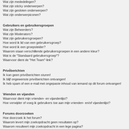
Wat zijn mededelingen?
Wat zijn sticky onderwerpen?
Wat zijn gesloten onderwerpen?
Wat zijn onderwerpiconen?
Gebruikers en gebruikersgroepen
Wat zijn Beheerders?
Wat zijn Moderators?
Wat zijn gebruikersgroepen?
Hoe word ik lid van een gebruikersgroep?
Hoe word ik een groepsleider?
Waarom staan verschillende gebruikersgroepen in een andere kleur?
Wat is de "Standaard gebruikersgroep"?
Waarvoor dient de "Het Team"-link?
Privéberichten
Ik kan geen privéberichten sturen!
Ik blijf ongewenste privéberichten ontvangen!
Ik heb spam of een e-mail met ongepaste inhoud van iemand op dit forum ontvangen!
Vrienden en vijanden
Waarvoor dient mijn vrienden- en vijandenlijst?
Hoe verwijder of voeg ik gebruikers toe aan mijn vrienden- en/of vijandenlijst?
Forums doorzoeken
Hoe doorzoek ik het forum?
Waarom levert mijn zoekopdracht geen resultaten op?
Waarom resulteert mijn zoekopdracht in een lege pagina?