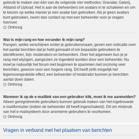
gebruik te maken van één van de volgende vier methodes: Gravatar, Galerij,
Afstand of Upload. Het is aan de beheerders om avatars in te schakelen en om
te kiezen op welke manier je een avatar kan gebruiken. Als je geen avatars
kunt gebruiken, neem dan contact op met een beheerder voor je vragen
hierover.
Omhoog
Wat is mijn rang en hoe verander ik mijn rang?
Rangen, welke verschijnen onder je gebruikersnaam, geven een indicatie over
het aantal berchten dat je hebt gemaakt of om bepaalde gebruikers te
identificeren, bijv. moderators en beheerders. Over het algemeen kun je je
rang niet wijzigen, aangezien ze ingesteld worden door een beheerder. Nu
moet je natuurlijk het forum niet beginnen te spammen met onzinnig veel
berichten, gewoon voor een hogere rang. Dit heeft zelfs mogelijk het
tegenovergestelde effect, een beheerder of moderator kunnen je berichten
aantal doen dalen.
Omhoog
Wanneer ik op de e-maillink van een gebruiker klik, moet ik me aanmelden?
Alleen geregistreerde gebruikers kunnen gebruik maken van het ingebouwde
e-mailformulier (indien de beheerder dit heeft ingeschakeld). Dit om misbruik
van het e-mailsysteem door anonieme gebruikers te voorkomen.
Omhoog
Vragen in verband met het plaatsen van berichten