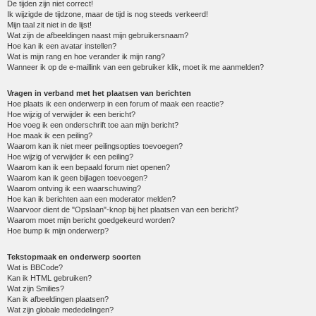
De tijden zijn niet correct!
Ik wijzigde de tijdzone, maar de tijd is nog steeds verkeerd!
Mijn taal zit niet in de lijst!
Wat zijn de afbeeldingen naast mijn gebruikersnaam?
Hoe kan ik een avatar instellen?
Wat is mijn rang en hoe verander ik mijn rang?
Wanneer ik op de e-maillink van een gebruiker klik, moet ik me aanmelden?
Vragen in verband met het plaatsen van berichten
Hoe plaats ik een onderwerp in een forum of maak een reactie?
Hoe wijzig of verwijder ik een bericht?
Hoe voeg ik een onderschrift toe aan mijn bericht?
Hoe maak ik een peiling?
Waarom kan ik niet meer peilingsopties toevoegen?
Hoe wijzig of verwijder ik een peiling?
Waarom kan ik een bepaald forum niet openen?
Waarom kan ik geen bijlagen toevoegen?
Waarom ontving ik een waarschuwing?
Hoe kan ik berichten aan een moderator melden?
Waarvoor dient de "Opslaan"-knop bij het plaatsen van een bericht?
Waarom moet mijn bericht goedgekeurd worden?
Hoe bump ik mijn onderwerp?
Tekstopmaak en onderwerp soorten
Wat is BBCode?
Kan ik HTML gebruiken?
Wat zijn Smilies?
Kan ik afbeeldingen plaatsen?
Wat zijn globale mededelingen?