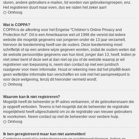
sturen, andere gebruikers e-mailen, lid worden van gebruikersgroepen, enz.
Het registreren duurt maar even, dus we raden het zeker aan!
Omhoog
Wat is COPPA?
COPPA is de afkorting voor het Engelse "Children’s Online Privacy and
Protection Act". Dit is een Amerikaanse wet uit 1998 die vereist dat iedere
website die mogelijk gegevens van jongeren onder de 13 jaar verzamelt,
hiervoor de toestemming heeft van de ouders. Deze toestemming moet
schriftelijk of op een andere wijze gegeven worden, zodat de ouders weten dat
de website persoonlijke gegevens van hun kind, jonger dan 13, heeft. Indien je
niet zeker bent of deze wet al dan niet op jou of de website waarop je wil
registreren van toepassing is, neem dan contact op met een juridisch
raadgever voor meer informatie. Houd er rekening mee dat het phpBB-team
geen wettelijke informatie kan verschaffen en ook niet het aanspreekpunt is
voor deze wetgeving, tenzij dit hieronder vermeld wordt.
Omhoog
Waarom kan ik niet registreren?
Mogelijk heeft de beheerder je IP-adres verbannen, of de gebruikersnaam die
je opgeeft verboden. Tevens is het mogelijk dat de beheerder de registratie
mogelijkheid heeft uitgeschakeld om zo de registratie van nieuwe gebruikers
te voorkomen. Neem contact op met de beheerder voor verdere hulp.
Omhoog
Ik ben geregistreerd maar kan niet aanmelden!