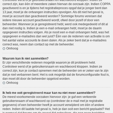
Controleer eerst of je gebruikersnaam en wachtwoord kloppen. Indien ze
correct zijn, kan één of meerdere zaken hiervan de oorzaak zijn. Indien COPPA
geactiveerd is en je tijdens het registratieproces opgaf dat je jonger bent dan
13 jaar, moet je de ontvangen instructies opvolgen. Als dit niet het geval is,
moet je account dan geactiveerd worden? Sommige forums vereisen dat
iedere nieuwe account geactiveerd wordt, ofwel door jezelf of door een
beheerder. Wanneer je je geregistreerd hebt, werd ook medegedeeld of dit al
dan niet nodig is. Indien je een e-mail ontvangen hebt, moet je de daarin
opgegeven instructies volgen. Als je nooit een e-mail ontvangen hebt, was het
opgegeven e-mailadres dan wel juist? Één van de redenen van activatie is om
het aantal valse accounts te doen dalen. Als je zeker bent dat je e-mailadres
correct was, neem dan contact op met de beheerder.
Omhoog
Waarom kan ik niet aanmelden?
Er zijn verschillende redenen mogelijk waarom je dit probleem hebt.
Controleer eerst of je gebruikersnaam en wachtwoord kloppen. Indien ze
correct zijn, kun je contact opnemen met de beheerder om er zeker van te zijn
dat je niet verbannen bent. Het is ook mogelijk dat de forumconfiguratie fout is,
dan moet dit door de beheerder opgelost worden.
Omhoog
Ik heb me ooit geregistreerd maar kan nu niet meer aanmelden!?
De meest voorkomende oorzaken hiervoor zijn: je gaf een verkeerde
gebruikersnaam of wachtwoord op (controleer de e-mail met je registratie
gegevens) of een beheerder heeft je account verwijderd om één of andere
reden. Indien dit laatste het geval is, heb je dan ooit een bericht geplaatst? Het