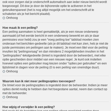
ook voor zorgen dat je onderschrift automatisch aan ieder nieuw bericht wordt
toegevoegd. Dit doe je door de bijhorende optie te activeren in het
gebruikerspaneel (het is nog altijd mogelijk om het onderschrift uit te
schakelen als je het bericht plaatst).
Omhoog
Hoe maak ik een peiling?
Een peiling aanmaken is heel gemakkelijk, als je een nieuw onderwerp
aanmaakt (of het eerste bericht in een onderwerp bewerkt en als je daar
permissies voor hebt) zou je een "voeg peiling toe" tabblad moeten zien
onderaan het berichten-gedeelte (als je dit tabblad niet kan zien, heb je niet de
juiste permissies om peilingen aan te maken). Je moet een titel voor de peiling
invullen bij "peilingsvraag" en dan minstens 2 mogelijkheden invullen in het
"peilingopties"-tekstgedeelte (limiet is ingesteld door de beheerder), met elke
optie gescheiden door middel van een nieuwe regel. Je kunt ook instellen
hoeveel opties een gebruiker mag kiezen onder "opties per gebruiker" en een
tijdslimiet in dagen voor de peiling (0 is een peiling van oneindige duur).
Omhoog
Waarom kan ik niet meer peilingsopties toevoegen?
De limiet voor de peilingsopties is ingesteld door de beheerder. Indien je meer
opties denkt nodig te hebben dan het toegestane aantal, neem dan contact op
met de beheerder.
Omhoog
Hoe wijzig of verwijder ik een peiling?