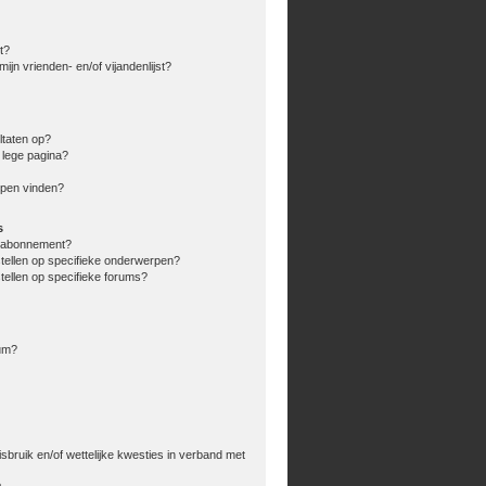
t?
ijn vrienden- en/of vijandenlijst?
ltaten op?
 lege pagina?
rpen vinden?
s
en abonnement?
stellen op specifieke onderwerpen?
tellen op specifieke forums?
rum?
bruik en/of wettelijke kwesties in verband met