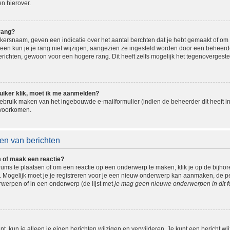
n hierover.
rang?
ersnaam, geven een indicatie over het aantal berchten dat je hebt gemaakt of om be
n kun je je rang niet wijzigen, aangezien ze ingesteld worden door een beheerder.
ichten, gewoon voor een hogere rang. Dit heeft zelfs mogelijk het tegenovergeste
uiker klik, moet ik me aanmelden?
bruik maken van het ingebouwde e-mailformulier (indien de beheerder dit heeft in
 voorkomen.
en van berichten
m of maak een reactie?
ms te plaatsen of om een reactie op een onderwerp te maken, klik je op de bijho
ogelijk moet je je registreren voor je een nieuw onderwerp kan aanmaken, de perm
erpen of in een onderwerp (de lijst met
je mag geen nieuwe onderwerpen in dit f
t, kun je alleen je eigen berichten wijzigen en verwijderen. Je kunt een bericht wi