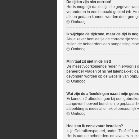
De tijden zijn niet correct!
Het is mogelijk dat de tijd die gegeven word
veranderen in een bepaald gebied (vb: Ams
alleen gedaan kunnen worden door geregistr
Omhoog
Ik wijzigde de tijdzone, maar de tijd is n
Als je zeker bent dat je de correcte tijdzon
zullen de beheerders een aanpassing moe
Omhoog
Mijn taal zit niet in de lijst!
De meest voorkomende reden hiervoor is dat 
beheerder vragen of hij het talenpakket, dat
gevonden worden op de website van phpBB 
Omhoog
Wat zijn de afbeeldingen naast mijn geb
Er kunnen 2 afbeeldingen bij een gebruikers
aangeven hoeveel berichten je geplaatst he
afbeelding is meestal uniek of persoonlijk 
Omhoog
Hoe kan ik een avatar instellen?
In je Gebruikerspaneel, onder “Profiel” ku
Het is aan de beheerders om avatars in te