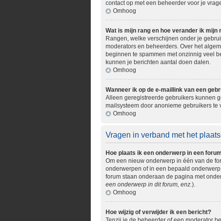
contact op met een beheerder voor je vrage
Omhoog
Wat is mijn rang en hoe verander ik mijn 
Rangen, welke verschijnen onder je gebruik
moderators en beheerders. Over het algemee
beginnen te spammen met onzinnig veel ber
kunnen je berichten aantal doen dalen.
Omhoog
Wanneer ik op de e-maillink van een gebr
Alleen geregistreerde gebruikers kunnen ge
mailsysteem door anonieme gebruikers te
Omhoog
Vragen in verband met het plaats
Hoe plaats ik een onderwerp in een foru
Om een nieuw onderwerp in één van de foru
onderwerpen of in een bepaald onderwerp. M
forum staan onderaan de pagina met onderw
een onderwerp in dit forum, enz.
).
Omhoog
Hoe wijzig of verwijder ik een bericht?
Tenzij je de beheerder of een moderator ben