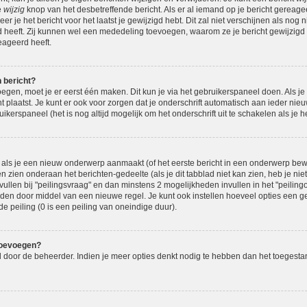
e
wijzig
knop van het desbetreffende bericht. Als er al iemand op je bericht gereage
eer je het bericht voor het laatst je gewijzigd hebt. Dit zal niet verschijnen als n
d heeft. Zij kunnen wel een mededeling toevoegen, waarom ze je bericht gewijzigd 
eageerd heeft.
n bericht?
oegen, moet je er eerst één maken. Dit kun je via het gebruikerspaneel doen. Als je
t plaatst. Je kunt er ook voor zorgen dat je onderschrift automatisch aan ieder nie
ikerspaneel (het is nog altijd mogelijk om het onderschrift uit te schakelen als je het
als je een nieuw onderwerp aanmaakt (of het eerste bericht in een onderwerp bewe
n zien onderaan het berichten-gedeelte (als je dit tabblad niet kan zien, heb je nie
vullen bij "peilingsvraag" en dan minstens 2 mogelijkheden invullen in het "peilingop
den door middel van een nieuwe regel. Je kunt ook instellen hoeveel opties een g
de peiling (0 is een peiling van oneindige duur).
toevoegen?
eld door de beheerder. Indien je meer opties denkt nodig te hebben dan het toegest