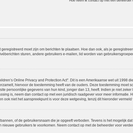
Hoe neem ik contact op met een beheerder
t geregistreerd moet zijn om berichten te plaatsen. Hoe dan ook, als je geregistree
ivéberichten sturen, andere gebruikers e-mailen, lid worden van gebruikersgroepen
ldren’s Online Privacy and Protection Act". Dit is een Amerikaanse wet uit 1998 die
rzamelt, hiervoor de toestemming heeft van de ouders. Deze toestemming moet sch
e persoonlijke gegevens van hun kind, jonger dan 13, heeft. Indien je niet zeker b
passing is, neem dan contact op met een juridisch raadgever voor meer informatie.
en ook niet het aanspreekpunt is voor deze wetgeving, tenzij dit hieronder vermeld 
rbannen, of de gebruikersnaam die je opgeeft verboden. Tevens is het mogelijk dat
van nieuwe gebruikers te voorkomen. Neem contact op met de beheerder voor verder