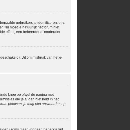
paalde gebruikers te identificeren, bijv.
 Nu moet je natuurlijk het forum niet
lde effect, een beheerder of moderator
geschakeld). Dit om misbruik van het e-
rende knop op ofwel de pagina met
issies die je al dan niet hebt in het
orum plaatsen, je mag niet antwoorden op
jzigen (soms maar voor een beperkte tijd