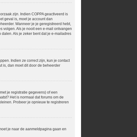
orzaak zijn. Indien COPPA geactiveerd is
het geval is, moet je account dan
heerder. Wanneer je je geregistreerd hebt,
s volgen. Als je nooit een e-mail ontvangen
dalen. Als je zeker bent dat je e-mailadres
en. Indien ze correct zijn, kun je contact
t is, dan moet dit door de beheerder
et je registratie gegevens) of een
laatst? Het is normaal dat forums om de
leinen. Probeer je opnieuw te registreren
r moet je naar de aanmeldpagina gaan en