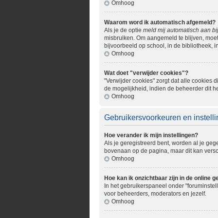
Omhoog
Waarom word ik automatisch afgemeld?
Als je de optie
meld mij automatisch aan bi
misbruiken. Om aangemeld te blijven, moet 
bijvoorbeeld op school, in de bibliotheek, i
Omhoog
Wat doet "verwijder cookies"?
"Verwijder cookies" zorgt dat alle cookie
de mogelijkheid, indien de beheerder dit h
Omhoog
Gebruikersvoorkeuren en instell
Hoe verander ik mijn instellingen?
Als je geregistreerd bent, worden al je ge
bovenaan op de pagina, maar dit kan verschi
Omhoog
Hoe kan ik onzichtbaar zijn in de online ge
In het gebruikerspaneel onder "foruminstell
voor beheerders, moderators en jezelf.
Omhoog