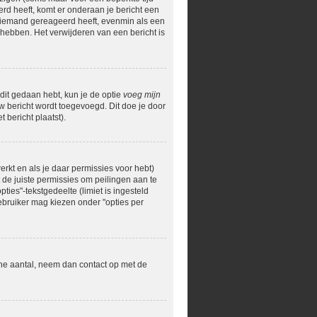
erd heeft, komt er onderaan je bericht een
og niemand gereageerd heeft, evenmin als een
hebben. Het verwijderen van een bericht is
 dit gedaan hebt, kun je de optie
voeg mijn
uw bericht wordt toegevoegd. Dit doe je door
 bericht plaatst).
rkt en als je daar permissies voor hebt)
t de juiste permissies om peilingen aan te
ties"-tekstgedeelte (limiet is ingesteld
ebruiker mag kiezen onder "opties per
ane aantal, neem dan contact op met de