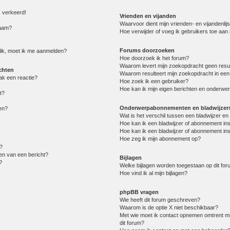
s verkeerd!
Vrienden en vijanden
Waarvoor dient mijn vrienden- en vijandenlijs
naam?
Hoe verwijder of voeg ik gebruikers toe aan m
Forums doorzoeken
lik, moet ik me aanmelden?
Hoe doorzoek ik het forum?
Waarom levert mijn zoekopdracht geen resu
chten
Waarom resulteert mijn zoekopdracht in een
ak een reactie?
Hoe zoek ik een gebruiker?
Hoe kan ik mijn eigen berichten en onderwe
t?
Onderwerpabonnementen en bladwijzer
en?
Wat is het verschil tussen een bladwijzer 
Hoe kan ik een bladwijzer of abonnement in
Hoe kan ik een bladwijzer of abonnement ins
Hoe zeg ik mijn abonnement op?
?
en van een bericht?
Bijlagen
?
Welke bijlagen worden toegestaan op dit fo
Hoe vind ik al mijn bijlagen?
phpBB vragen
Wie heeft dit forum geschreven?
Waarom is de optie X niet beschikbaar?
Met wie moet ik contact opnemen omtrent mis
dit forum?