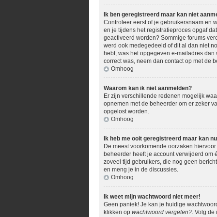
Ik ben geregistreerd maar kan niet aanm
Controleer eerst of je gebruikersnaam en w
en je tijdens het registratieproces opgaf da
geactiveerd worden? Sommige forums vereis
werd ook medegedeeld of dit al dan niet no
hebt, was het opgegeven e-mailadres dan we
correct was, neem dan contact op met de b
Omhoog
Waarom kan ik niet aanmelden?
Er zijn verschillende redenen mogelijk waar
opnemen met de beheerder om er zeker van t
opgelost worden.
Omhoog
Ik heb me ooit geregistreerd maar kan n
De meest voorkomende oorzaken hiervoor zi
beheerder heeft je account verwijderd om éé
zoveel tijd gebruikers, die nog geen beric
en meng je in de discussies.
Omhoog
Ik weet mijn wachtwoord niet meer!
Geen paniek! Je kan je huidige wachtwoord
klikken op
wachtwoord vergeten?
. Volg de