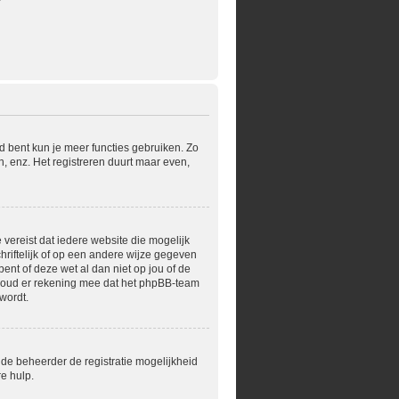
?
rd bent kun je meer functies gebruiken. Zo
, enz. Het registreren duurt maar even,
 vereist dat iedere website die mogelijk
riftelijk of op een andere wijze gegeven
ent of deze wet al dan niet op jou of de
 Houd er rekening mee dat het phpBB-team
wordt.
 de beheerder de registratie mogelijkheid
e hulp.