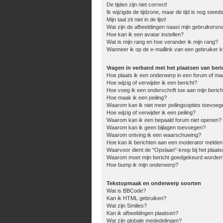
De tijden zijn niet correct!
Ik wijzigde de tijdzone, maar de tijd is nog steed
Mijn taal zit niet in de lijst!
Wat zijn de afbeeldingen naast mijn gebruikers
Hoe kan ik een avatar instellen?
Wat is mijn rang en hoe verander ik mijn rang?
Wanneer ik op de e-maillink van een gebruiker k
Vragen in verband met het plaatsen van beri
Hoe plaats ik een onderwerp in een forum of ma
Hoe wijzig of verwijder ik een bericht?
Hoe voeg ik een onderschrift toe aan mijn berich
Hoe maak ik een peiling?
Waarom kan ik niet meer peilingsopties toevoeg
Hoe wijzig of verwijder ik een peiling?
Waarom kan ik een bepaald forum niet openen?
Waarom kan ik geen bijlagen toevoegen?
Waarom ontving ik een waarschuwing?
Hoe kan ik berichten aan een moderator melden
Waarvoor dient de "Opslaan"-knop bij het plaats
Waarom moet mijn bericht goedgekeurd worden
Hoe bump ik mijn onderwerp?
Tekstopmaak en onderwerp soorten
Wat is BBCode?
Kan ik HTML gebruiken?
Wat zijn Smilies?
Kan ik afbeeldingen plaatsen?
Wat zijn globale mededelingen?