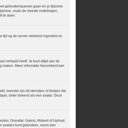
r het gebruikerspaneel gaan en je tijdzone
jdzone, zoals de meeste instellingen,
t te doen.
de tijd op de server verkeerd ingesteld en
al vertaald heeft. Je kunt altijd aan de
ling maken. Meer informatie hieromtrent kan
, meestal zijn dit sterretjes of blokjes die
staan, beter bekend als een avatar. Deze
des: Gravatar, Galerij, Afstand of Upload.
en avatars kunt gebruiken, neem dan