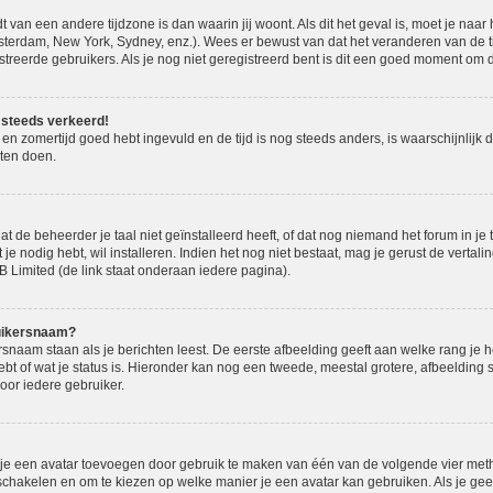
t van een andere tijdzone is dan waarin jij woont. Als dit het geval is, moet je naa
terdam, New York, Sydney, enz.). Wees er bewust van dat het veranderen van de ti
eerde gebruikers. Als je nog niet geregistreerd bent is dit een goed moment om di
og steeds verkeerd!
e en zomertijd goed hebt ingevuld en de tijd is nog steeds anders, is waarschijnlijk 
ten doen.
de beheerder je taal niet geïnstalleerd heeft, of dat nog niemand het forum in je ta
 je nodig hebt, wil installeren. Indien het nog niet bestaat, mag je gerust de verta
Limited (de link staat onderaan iedere pagina).
ruikersnaam?
naam staan als je berichten leest. De eerste afbeelding geeft aan welke rang je hebt
bt of wat je status is. Hieronder kan nog een tweede, meestal grotere, afbeelding 
voor iedere gebruiker.
n je een avatar toevoegen door gebruik te maken van één van de volgende vier metho
 schakelen en om te kiezen op welke manier je een avatar kan gebruiken. Als je ge