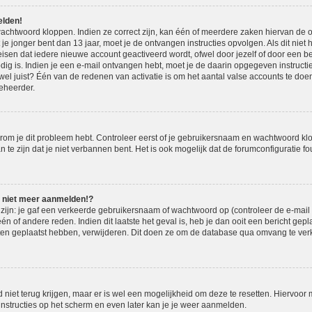
elden!
achtwoord kloppen. Indien ze correct zijn, kan één of meerdere zaken hiervan de o
t je jonger bent dan 13 jaar, moet je de ontvangen instructies opvolgen. Als dit niet 
en dat iedere nieuwe account geactiveerd wordt, ofwel door jezelf of door een be
dig is. Indien je een e-mail ontvangen hebt, moet je de daarin opgegeven instructie
l juist? Één van de redenen van activatie is om het aantal valse accounts te doen 
eheerder.
om je dit probleem hebt. Controleer eerst of je gebruikersnaam en wachtwoord klopp
e zijn dat je niet verbannen bent. Het is ook mogelijk dat de forumconfiguratie fou
u niet meer aanmelden!?
jn: je gaf een verkeerde gebruikersnaam of wachtwoord op (controleer de e-mail m
n of andere reden. Indien dit laatste het geval is, heb je dan ooit een bericht gep
hten geplaatst hebben, verwijderen. Dit doen ze om de database qua omvang te verk
 niet terug krijgen, maar er is wel een mogelijkheid om deze te resetten. Hiervoo
 instructies op het scherm en even later kan je je weer aanmelden.