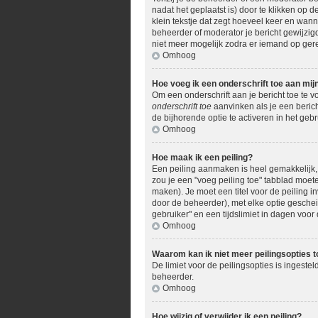
nadat het geplaatst is) door te klikken op d
klein tekstje dat zegt hoeveel keer en wann
beheerder of moderator je bericht gewijzig
niet meer mogelijk zodra er iemand op ger
Omhoog
Hoe voeg ik een onderschrift toe aan mij
Om een onderschrift aan je bericht toe te v
onderschrift toe
aanvinken als je een berich
de bijhorende optie te activeren in het gebru
Omhoog
Hoe maak ik een peiling?
Een peiling aanmaken is heel gemakkelijk, 
zou je een "voeg peiling toe" tabblad moete
maken). Je moet een titel voor de peiling in
door de beheerder), met elke optie geschei
gebruiker" en een tijdslimiet in dagen voor 
Omhoog
Waarom kan ik niet meer peilingsopties 
De limiet voor de peilingsopties is ingest
beheerder.
Omhoog
Hoe wijzig of verwijder ik een peiling?