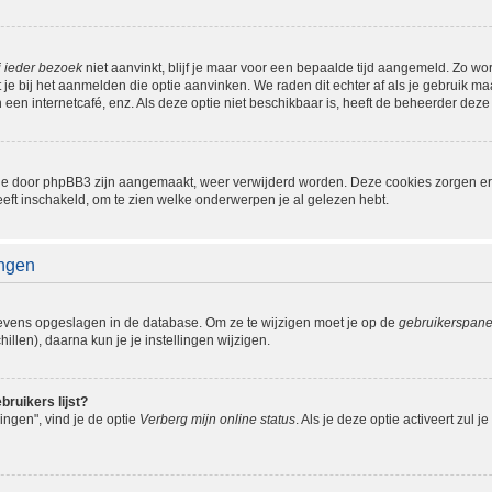
j ieder bezoek
niet aanvinkt, blijf je maar voor een bepaalde tijd aangemeld. Zo w
je bij het aanmelden die optie aanvinken. We raden dit echter af als je gebruik 
n een internetcafé, enz. Als deze optie niet beschikbaar is, heeft de beheerder deze
s die door phpBB3 zijn aangemaakt, weer verwijderd worden. Deze cookies zorgen 
eeft inschakeld, om te zien welke onderwerpen je al gelezen hebt.
ingen
gevens opgeslagen in de database. Om ze te wijzigen moet je op de
gebruikerspane
llen), daarna kun je je instellingen wijzigen.
bruikers lijst?
ingen", vind je de optie
Verberg mijn online status
. Als je deze optie activeert zul 