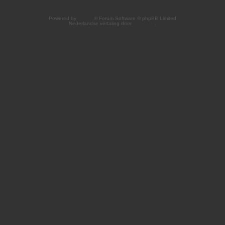
Powered by
phpBB
® Forum Software © phpBB Limited
Nederlandse vertaling door
phpBB.nl
.