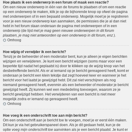
Hoe plaats ik een onderwerp in een forum of maak een reactie?
Om een nieuw onderwerp in één van de forums te plaatsen of om een reactie
op een onderwerp te maken, klik je op de bijhorende knop op ofwel de pagina
met onderwerpen of in een bepaald onderwerp. Mogelijk moet je je registreren
voor je een nieuw onderwerp kan aanmaken, de permissies die je al dan niet
hebt in het forum staan onderaan de pagina met onderwerpen of in een
onderwerp (de lijst met
je mag geen nieuwe onderwerpen in dit forum
plaatsen, je mag niet antwoorden op een onderwerp in dit forum, enz.
).
Omhoog
Hoe wijzig of verwijder ik een bericht?
Tenzij je de beheerder of een moderator bent, kun je alleen je eigen berichten
wijzigen en verwijderen. Je kunt een bericht wijzigen (soms maar voor een
beperkte tijd nadat het geplaatst is) door te klikken op de
wijzig
knop van het
desbetreffende bericht. Als er al iemand op je bericht gereageerd heeft, komt er
onderaan je bericht een klein tekstje dat zegt hoeveel keer en wanneer je het
bericht voor het laatst je gewijzigd hebt. Dit zal niet verschijnen als nog
niemand gereageerd heeft, evenmin als een beheerder of moderator je bericht
gewijzigd heeft. Zij kunnen wel een mededeling toevoegen, waarom ze je
bericht gewijzigd hebben. Het verwijderen van een bericht is niet meer
mogelijk zodra er iemand op gereageerd heeft.
Omhoog
Hoe voeg ik een onderschrift toe aan mijn bericht?
Om een onderschrift aan je bericht toe te voegen, moet je er eerst één maken.
Dit kun je via het gebruikerspaneel doen. Als je dit gedaan hebt, kun je de
optie
voeg mijn onderschrift toe
aanvinken als je een bericht plaatst. Je kunt er