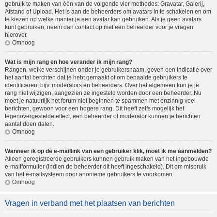
gebruik te maken van één van de volgende vier methodes: Gravatar, Galerij,
Afstand of Upload. Het is aan de beheerders om avatars in te schakelen en om
te kiezen op welke manier je een avatar kan gebruiken. Als je geen avatars
kunt gebruiken, neem dan contact op met een beheerder voor je vragen
hierover.
Omhoog
Wat is mijn rang en hoe verander ik mijn rang?
Rangen, welke verschijnen onder je gebruikersnaam, geven een indicatie over
het aantal berchten dat je hebt gemaakt of om bepaalde gebruikers te
identificeren, bijv. moderators en beheerders. Over het algemeen kun je je
rang niet wijzigen, aangezien ze ingesteld worden door een beheerder. Nu
moet je natuurlijk het forum niet beginnen te spammen met onzinnig veel
berichten, gewoon voor een hogere rang. Dit heeft zelfs mogelijk het
tegenovergestelde effect, een beheerder of moderator kunnen je berichten
aantal doen dalen.
Omhoog
Wanneer ik op de e-maillink van een gebruiker klik, moet ik me aanmelden?
Alleen geregistreerde gebruikers kunnen gebruik maken van het ingebouwde
e-mailformulier (indien de beheerder dit heeft ingeschakeld). Dit om misbruik
van het e-mailsysteem door anonieme gebruikers te voorkomen.
Omhoog
Vragen in verband met het plaatsen van berichten