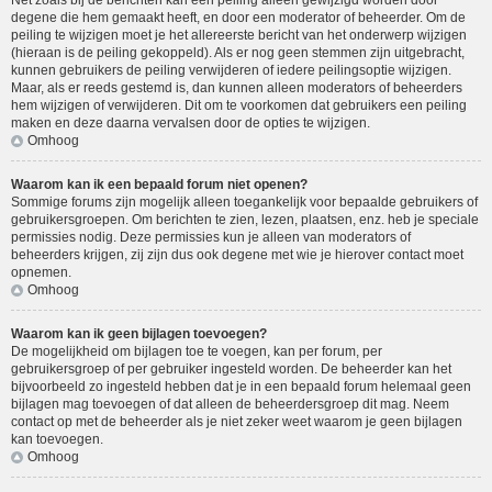
Net zoals bij de berichten kan een peiling alleen gewijzigd worden door
degene die hem gemaakt heeft, en door een moderator of beheerder. Om de
peiling te wijzigen moet je het allereerste bericht van het onderwerp wijzigen
(hieraan is de peiling gekoppeld). Als er nog geen stemmen zijn uitgebracht,
kunnen gebruikers de peiling verwijderen of iedere peilingsoptie wijzigen.
Maar, als er reeds gestemd is, dan kunnen alleen moderators of beheerders
hem wijzigen of verwijderen. Dit om te voorkomen dat gebruikers een peiling
maken en deze daarna vervalsen door de opties te wijzigen.
Omhoog
Waarom kan ik een bepaald forum niet openen?
Sommige forums zijn mogelijk alleen toegankelijk voor bepaalde gebruikers of
gebruikersgroepen. Om berichten te zien, lezen, plaatsen, enz. heb je speciale
permissies nodig. Deze permissies kun je alleen van moderators of
beheerders krijgen, zij zijn dus ook degene met wie je hierover contact moet
opnemen.
Omhoog
Waarom kan ik geen bijlagen toevoegen?
De mogelijkheid om bijlagen toe te voegen, kan per forum, per
gebruikersgroep of per gebruiker ingesteld worden. De beheerder kan het
bijvoorbeeld zo ingesteld hebben dat je in een bepaald forum helemaal geen
bijlagen mag toevoegen of dat alleen de beheerdersgroep dit mag. Neem
contact op met de beheerder als je niet zeker weet waarom je geen bijlagen
kan toevoegen.
Omhoog