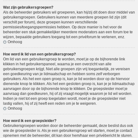
Wat zijn gebruikersgroepen?
Als de beheerder gebruikers wil groeperen, kan hij/zij dit doen door middel van
gebruikersgroepen. Gebruikers kunnen van meerdere groepen lid zijn (dit
verschilt per forum), deze groepen kunnen verschillende
permissies/toegangspermissies hebben. Op deze manier is het voor de
beheerder een stuk gemakkelijker meerdere moderators aan een forum toe te
wijzen, bepaalde gebruikers toegang tot een privéforum te verlenen, enz.
Omhoog
Hoe word ik lid van een gebruikersgroep?
Om lid van een gebruikersgroep te worden, moet je op de bijhorende link
klikken in het gebruikerspaneel, waarna je een overzicht van alle
gebruikersgroepen krijgt. Niet alle groepen zijn vrij toegankelijk, ze vereisen
een goedkeuring van je lidmaatschap en hebben soms zelf verborgen
gebruikers. Als het een open groep is, kan je lid worden door op de hiervoor
dienende knop te klikken. Als het een gesloten groep is, kan je je lidmaatschap
aanvragen door op de bijhorende knop te klikken. De groepsleider moet je
aanvraag dan goedkeuren, hij of zij vraagt mogelijk waarom je lid wil worden.
Indien je niet tot een groep toegelaten wordt, moet je de groepsleider niet
lastig vallen, hij of zij heeft een reden om je te weigeren.
Omhoog
Hoe word ik een groepsleider?
Gebruikersgroepen worden door de beheerder gemaakt, deze beslist dus ook
wie de groepsleider is. Als je een gebruikersgroep wil starten, moet je contact
opnemen met de beheerder, dit kan door hem/haar een privébericht te sturen.