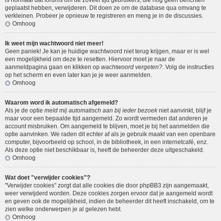
is normaal dat forums om de zoveel tijd gebruikers, die nog geen berichten
geplaatst hebben, verwijderen. Dit doen ze om de database qua omvang te
verkleinen. Probeer je opnieuw te registreren en meng je in de discussies.
Omhoog
Ik weet mijn wachtwoord niet meer!
Geen paniek! Je kan je huidige wachtwoord niet terug krijgen, maar er is wel
een mogelijkheid om deze te resetten. Hiervoor moet je naar de
aanmeldpagina gaan en klikken op
wachtwoord vergeten?
. Volg de instructies
op het scherm en even later kan je je weer aanmelden.
Omhoog
Waarom word ik automatisch afgemeld?
Als je de optie
meld mij automatisch aan bij ieder bezoek
niet aanvinkt, blijf je
maar voor een bepaalde tijd aangemeld. Zo wordt vermeden dat anderen je
account misbruiken. Om aangemeld te blijven, moet je bij het aanmelden die
optie aanvinken. We raden dit echter af als je gebruik maakt van een openbare
computer, bijvoorbeeld op school, in de bibliotheek, in een internetcafé, enz.
Als deze optie niet beschikbaar is, heeft de beheerder deze uitgeschakeld.
Omhoog
Wat doet "verwijder cookies"?
"Verwijder cookies" zorgt dat alle cookies die door phpBB3 zijn aangemaakt,
weer verwijderd worden. Deze cookies zorgen ervoor dat je aangemeld wordt
en geven ook de mogelijkheid, indien de beheerder dit heeft inschakeld, om te
zien welke onderwerpen je al gelezen hebt.
Omhoog