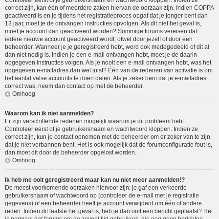
Controleer eerst of je gebruikersnaam en wachtwoord kloppen. Indien ze
correct zijn, kan één of meerdere zaken hiervan de oorzaak zijn. Indien COPPA
geactiveerd is en je tijdens het registratieproces opgaf dat je jonger bent dan
13 jaar, moet je de ontvangen instructies opvolgen. Als dit niet het geval is,
moet je account dan geactiveerd worden? Sommige forums vereisen dat
iedere nieuwe account geactiveerd wordt, ofwel door jezelf of door een
beheerder. Wanneer je je geregistreerd hebt, werd ook medegedeeld of dit al
dan niet nodig is. Indien je een e-mail ontvangen hebt, moet je de daarin
opgegeven instructies volgen. Als je nooit een e-mail ontvangen hebt, was het
opgegeven e-mailadres dan wel juist? Één van de redenen van activatie is om
het aantal valse accounts te doen dalen. Als je zeker bent dat je e-mailadres
correct was, neem dan contact op met de beheerder.
Omhoog
Waarom kan ik niet aanmelden?
Er zijn verschillende redenen mogelijk waarom je dit probleem hebt.
Controleer eerst of je gebruikersnaam en wachtwoord kloppen. Indien ze
correct zijn, kun je contact opnemen met de beheerder om er zeker van te zijn
dat je niet verbannen bent. Het is ook mogelijk dat de forumconfiguratie fout is,
dan moet dit door de beheerder opgelost worden.
Omhoog
Ik heb me ooit geregistreerd maar kan nu niet meer aanmelden!?
De meest voorkomende oorzaken hiervoor zijn: je gaf een verkeerde
gebruikersnaam of wachtwoord op (controleer de e-mail met je registratie
gegevens) of een beheerder heeft je account verwijderd om één of andere
reden. Indien dit laatste het geval is, heb je dan ooit een bericht geplaatst? Het