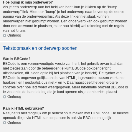
Hoe bump ik mijn onderwerp?
Als je een onderwerp aan het bekijken bent, kan je klikken op de "bump
onderwerp" link. Hierdoor "bump" je het onderwerp naar boven op de eerste
pagina van de onderwerpenlijst. Als deze link er niet staat, kunnen
onderwerpen niet gebumpt worden. Een onderwerp kan ook gebumpt worden
door een antwoord te plaatsen, maar hou hierbij wel rekening met de regels
van het forum.
Omhoog
Tekstopmaak en onderwerp soorten
Wat is BBCode?
BBCode is een vereenvoudigde versie van html, het gebruik ervan is al dan
niet toegestaan door de beheerder (je kunt BBCode ook per bericht
uitschakelen, dit is een optie bij het plaatsen van je bericht). De syntax van
BBCode is ongeveer gelijk aan die van HTML, tags worden tussen vierkante
haakjes [ en ] geplaatst, dus niet < en >. Daarnaast geeft het een grotere
controle over hoe iets wordt weergegeven. Meer informatie omtrent BBCode is
te vinden in de handleiding die je kunt openen als je een bericht plaatst.
Omhoog
Kan ik HTML gebruiken?
Nee, het is niet mogelijk om je bericht op te maken met HTML code. De meeste
opmaak die je via HTML kan toepassen is ook via BBCode mogelijk.
Omhoog