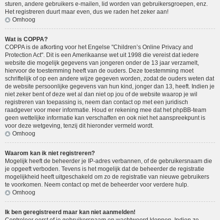
sturen, andere gebruikers e-mailen, lid worden van gebruikersgroepen, enz.
Het registreren duurt maar even, dus we raden het zeker aan!
Omhoog
Wat is COPPA?
COPPA is de afkorting voor het Engelse "Children’s Online Privacy and
Protection Act". Dit is een Amerikaanse wet uit 1998 die vereist dat iedere
website die mogelijk gegevens van jongeren onder de 13 jaar verzamelt,
hiervoor de toestemming heeft van de ouders. Deze toestemming moet
schriftelijk of op een andere wijze gegeven worden, zodat de ouders weten dat
de website persoonlijke gegevens van hun kind, jonger dan 13, heeft. Indien je
niet zeker bent of deze wet al dan niet op jou of de website waarop je wil
registreren van toepassing is, neem dan contact op met een juridisch
raadgever voor meer informatie. Houd er rekening mee dat het phpBB-team
geen wettelijke informatie kan verschaffen en ook niet het aanspreekpunt is
voor deze wetgeving, tenzij dit hieronder vermeld wordt.
Omhoog
Waarom kan ik niet registreren?
Mogelijk heeft de beheerder je IP-adres verbannen, of de gebruikersnaam die
je opgeeft verboden. Tevens is het mogelijk dat de beheerder de registratie
mogelijkheid heeft uitgeschakeld om zo de registratie van nieuwe gebruikers
te voorkomen. Neem contact op met de beheerder voor verdere hulp.
Omhoog
Ik ben geregistreerd maar kan niet aanmelden!