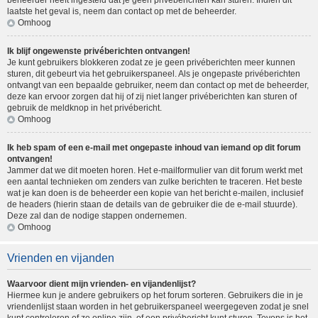
beheerder heeft ingesteld dat je geen privéberichten kan sturen. Indien dit
laatste het geval is, neem dan contact op met de beheerder.
Omhoog
Ik blijf ongewenste privéberichten ontvangen!
Je kunt gebruikers blokkeren zodat ze je geen privéberichten meer kunnen
sturen, dit gebeurt via het gebruikerspaneel. Als je ongepaste privéberichten
ontvangt van een bepaalde gebruiker, neem dan contact op met de beheerder,
deze kan ervoor zorgen dat hij of zij niet langer privéberichten kan sturen of
gebruik de meldknop in het privébericht.
Omhoog
Ik heb spam of een e-mail met ongepaste inhoud van iemand op dit forum
ontvangen!
Jammer dat we dit moeten horen. Het e-mailformulier van dit forum werkt met
een aantal technieken om zenders van zulke berichten te traceren. Het beste
wat je kan doen is de beheerder een kopie van het bericht e-mailen, inclusief
de headers (hierin staan de details van de gebruiker die de e-mail stuurde).
Deze zal dan de nodige stappen ondernemen.
Omhoog
Vrienden en vijanden
Waarvoor dient mijn vrienden- en vijandenlijst?
Hiermee kun je andere gebruikers op het forum sorteren. Gebruikers die in je
vriendenlijst staan worden in het gebruikerspaneel weergegeven zodat je snel