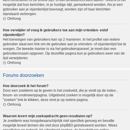
kunt controleren of ze online zijn, of een privébericht kunt sturen. Tevens is het
mogelijk dat hun berichten, in je huidige stijl, gemarkeerd worden. Als je een
gebruiker aan je vijandenlijst toevoegt, worden zijn of haar berichten
standaard verborgen.
Omhoog
Hoe verwijder of voeg ik gebruikers toe aan mijn vrienden- en/of
vijandenlijst?
Het toevoegen van gebruikers kan op 2 manieren. In het profiel van iedere
gebruiker staat een link om de gebruiker aan je vrienden- of vijandenlijst toe te
voegen. De tweede manier is via het gebruikerspaneel, je moet dan een
gebruikersnaam opgeven. Op dezelfde pagina kun je gebruikers weer van de
lijst verwijderen.
Omhoog
Forums doorzoeken
Hoe doorzoek ik het forum?
Door een zoekterm op te geven in het zoekveld, die je vindt op de index-,
forum- en onderwerppagina. Uitgebreid zoeken is mogelijk door op de
"zoeken" link te klikken, deze vind je op iedere pagina.
Omhoog
Waarom levert mijn zoekopdracht geen resultaten op?
Je zoekterm was hoogstwaarschijnlijk niet specifiek genoeg en bevatte
mogelijk teveel termen die niet door phpBB3 geïndexeerd worden. Wees