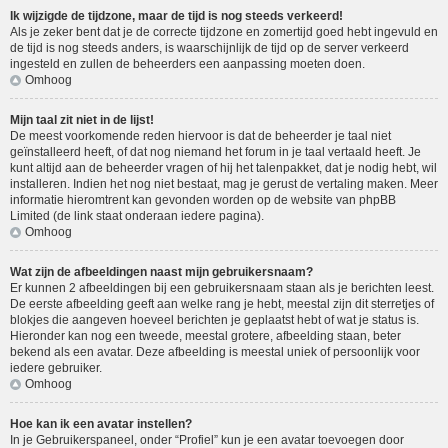
Ik wijzigde de tijdzone, maar de tijd is nog steeds verkeerd!
Als je zeker bent dat je de correcte tijdzone en zomertijd goed hebt ingevuld en
de tijd is nog steeds anders, is waarschijnlijk de tijd op de server verkeerd
ingesteld en zullen de beheerders een aanpassing moeten doen.
Omhoog
Mijn taal zit niet in de lijst!
De meest voorkomende reden hiervoor is dat de beheerder je taal niet
geïnstalleerd heeft, of dat nog niemand het forum in je taal vertaald heeft. Je
kunt altijd aan de beheerder vragen of hij het talenpakket, dat je nodig hebt, wil
installeren. Indien het nog niet bestaat, mag je gerust de vertaling maken. Meer
informatie hieromtrent kan gevonden worden op de website van phpBB
Limited (de link staat onderaan iedere pagina).
Omhoog
Wat zijn de afbeeldingen naast mijn gebruikersnaam?
Er kunnen 2 afbeeldingen bij een gebruikersnaam staan als je berichten leest.
De eerste afbeelding geeft aan welke rang je hebt, meestal zijn dit sterretjes of
blokjes die aangeven hoeveel berichten je geplaatst hebt of wat je status is.
Hieronder kan nog een tweede, meestal grotere, afbeelding staan, beter
bekend als een avatar. Deze afbeelding is meestal uniek of persoonlijk voor
iedere gebruiker.
Omhoog
Hoe kan ik een avatar instellen?
In je Gebruikerspaneel, onder “Profiel” kun je een avatar toevoegen door