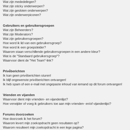
Wat zijn mededelingen?
Wat zijn sticky onderwerpen?
Wat zijn gesloten onderwerpen?
Wat zijn onderwerpiconen?
Gebruikers en gebruikersgroepen
Wat zijn Beheerders?
Wat zijn Moderators?
Wat zijn gebruikersgroepen?
Hoe word ik lid van een gebruikersgroep?
Hoe word ik een groepsleider?
Waarom staan verschillende gebruikersgroepen in een andere kleur?
Wat is de "Standaard gebruikersgroep"?
Waarvoor dient de "Het Team"-link?
Privéberichten
Ik kan geen privéberichten sturen!
Ik blijf ongewenste privéberichten ontvangen!
Ik heb spam of een e-mail met ongepaste inhoud van iemand op dit forum ontvangen!
Vrienden en vijanden
Waarvoor dient mijn vrienden- en vijandenlijst?
Hoe verwijder of voeg ik gebruikers toe aan mijn vrienden- en/of vijandenlijst?
Forums doorzoeken
Hoe doorzoek ik het forum?
Waarom levert mijn zoekopdracht geen resultaten op?
Waarom resulteert mijn zoekopdracht in een lege pagina?