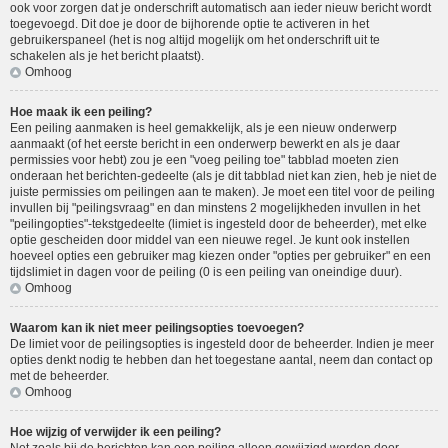
ook voor zorgen dat je onderschrift automatisch aan ieder nieuw bericht wordt
toegevoegd. Dit doe je door de bijhorende optie te activeren in het
gebruikerspaneel (het is nog altijd mogelijk om het onderschrift uit te
schakelen als je het bericht plaatst).
Omhoog
Hoe maak ik een peiling?
Een peiling aanmaken is heel gemakkelijk, als je een nieuw onderwerp
aanmaakt (of het eerste bericht in een onderwerp bewerkt en als je daar
permissies voor hebt) zou je een "voeg peiling toe" tabblad moeten zien
onderaan het berichten-gedeelte (als je dit tabblad niet kan zien, heb je niet de
juiste permissies om peilingen aan te maken). Je moet een titel voor de peiling
invullen bij "peilingsvraag" en dan minstens 2 mogelijkheden invullen in het
"peilingopties"-tekstgedeelte (limiet is ingesteld door de beheerder), met elke
optie gescheiden door middel van een nieuwe regel. Je kunt ook instellen
hoeveel opties een gebruiker mag kiezen onder "opties per gebruiker" en een
tijdslimiet in dagen voor de peiling (0 is een peiling van oneindige duur).
Omhoog
Waarom kan ik niet meer peilingsopties toevoegen?
De limiet voor de peilingsopties is ingesteld door de beheerder. Indien je meer
opties denkt nodig te hebben dan het toegestane aantal, neem dan contact op
met de beheerder.
Omhoog
Hoe wijzig of verwijder ik een peiling?