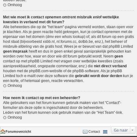
Ideeën sectie
.
Omhoog
Met wie moet ik contact opnemen omtrent misbruik en/of wettelijke
kwesties in verband met dit forum?
Alle beheerders die op de "het team"-pagina vermeld worden, staan open voor
je klachten. Als je geen reactie hebt gekregen, kun je contact opnemen met de
eigenaar van het domein (dmv een
whois lookup
) of, als dit forum op een gratis
host staat (bijvoorbeeld xsbb.nl, nl.forums.cc, dotbb.be, enz.), het beheer of
misbruik-afdeling van de gratis host. Wees je er bewust van dat phpBB Limited
geen inspraak
heeft en dus in geen enkel geval aansprakelijk gehouden kan
worden over hoe, waar en door wie dit forum gebruikt wordt. Neem
geen
contact op met phpBB Limited met vragen over wettelijke kwesties (zoals
aanspreekbaarheid, ongepaste commentaar, enz.) die
niet direct verband
houden met de phpBB.com-website of de phpBB-software. Als je phpBB
Limited toch e-mailt over deze software die
gebruikt wordt door derden
kun je
een korte, of helemaal geen, reactie verwachten.
Omhoog
Hoe neem ik contact op met een beheerder?
Alle gebruikers van het forum kunnen gebruik maken van het “Contact”-
formulier als deze optie is ingeschakeld door de beheerders.
Leden van het forum kunnen ook gebruik maken van de “Het Team”-link.
Omhoog
Ga naar
Forumoverzicht
Contact