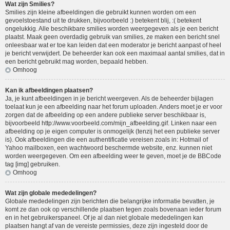
Wat zijn Smilies?
Smilies zijn kleine afbeeldingen die gebruikt kunnen worden om een
gevoelstoestand uit te drukken, bijvoorbeeld :) betekent blij, :( betekent
ongelukkig. Alle beschikbare smilies worden weergegeven als je een bericht
plaatst. Maak geen overdadig gebruik van smilies, ze maken een bericht snel
onleesbaar wat er toe kan leiden dat een moderator je bericht aanpast of heel
je bericht verwijdert. De beheerder kan ook een maximaal aantal smilies, dat in
een bericht gebruikt mag worden, bepaald hebben.
Omhoog
Kan ik afbeeldingen plaatsen?
Ja, je kunt afbeeldingen in je bericht weergeven. Als de beheerder bijlagen
toelaat kun je een afbeelding naar het forum uploaden. Anders moet je er voor
zorgen dat de afbeelding op een andere publieke server beschikbaar is,
bijvoorbeeld http://www.voorbeeld.com/mijn_afbeelding.gif. Linken naar een
afbeelding op je eigen computer is onmogelijk (tenzij het een publieke server
is). Ook afbeeldingen die een authentificatie vereisen zoals in: Hotmail of
Yahoo mailboxen, een wachtwoord beschermde website, enz. kunnen niet
worden weergegeven. Om een afbeelding weer te geven, moet je de BBCode
tag [img] gebruiken.
Omhoog
Wat zijn globale mededelingen?
Globale mededelingen zijn berichten die belangrijke informatie bevatten, je
komt ze dan ook op verschillende plaatsen tegen zoals bovenaan ieder forum
en in het gebruikerspaneel. Of je al dan niet globale mededelingen kan
plaatsen hangt af van de vereiste permissies, deze zijn ingesteld door de