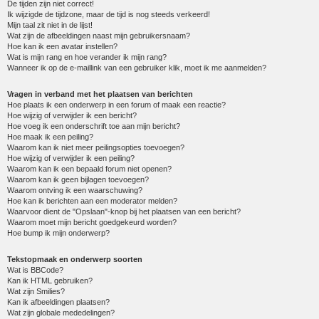
De tijden zijn niet correct!
Ik wijzigde de tijdzone, maar de tijd is nog steeds verkeerd!
Mijn taal zit niet in de lijst!
Wat zijn de afbeeldingen naast mijn gebruikersnaam?
Hoe kan ik een avatar instellen?
Wat is mijn rang en hoe verander ik mijn rang?
Wanneer ik op de e-maillink van een gebruiker klik, moet ik me aanmelden?
Vragen in verband met het plaatsen van berichten
Hoe plaats ik een onderwerp in een forum of maak een reactie?
Hoe wijzig of verwijder ik een bericht?
Hoe voeg ik een onderschrift toe aan mijn bericht?
Hoe maak ik een peiling?
Waarom kan ik niet meer peilingsopties toevoegen?
Hoe wijzig of verwijder ik een peiling?
Waarom kan ik een bepaald forum niet openen?
Waarom kan ik geen bijlagen toevoegen?
Waarom ontving ik een waarschuwing?
Hoe kan ik berichten aan een moderator melden?
Waarvoor dient de "Opslaan"-knop bij het plaatsen van een bericht?
Waarom moet mijn bericht goedgekeurd worden?
Hoe bump ik mijn onderwerp?
Tekstopmaak en onderwerp soorten
Wat is BBCode?
Kan ik HTML gebruiken?
Wat zijn Smilies?
Kan ik afbeeldingen plaatsen?
Wat zijn globale mededelingen?