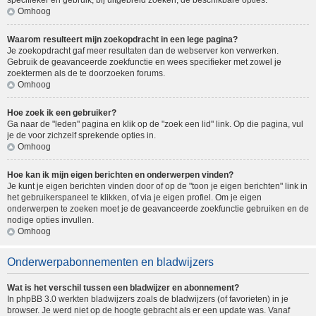
specifieker en gebruik, bij uitgebreid zoeken, de beschikbare opties.
Omhoog
Waarom resulteert mijn zoekopdracht in een lege pagina?
Je zoekopdracht gaf meer resultaten dan de webserver kon verwerken.
Gebruik de geavanceerde zoekfunctie en wees specifieker met zowel je
zoektermen als de te doorzoeken forums.
Omhoog
Hoe zoek ik een gebruiker?
Ga naar de "leden" pagina en klik op de "zoek een lid" link. Op die pagina, vul
je de voor zichzelf sprekende opties in.
Omhoog
Hoe kan ik mijn eigen berichten en onderwerpen vinden?
Je kunt je eigen berichten vinden door of op de "toon je eigen berichten" link in
het gebruikerspaneel te klikken, of via je eigen profiel. Om je eigen
onderwerpen te zoeken moet je de geavanceerde zoekfunctie gebruiken en de
nodige opties invullen.
Omhoog
Onderwerpabonnementen en bladwijzers
Wat is het verschil tussen een bladwijzer en abonnement?
In phpBB 3.0 werkten bladwijzers zoals de bladwijzers (of favorieten) in je
browser. Je werd niet op de hoogte gebracht als er een update was. Vanaf