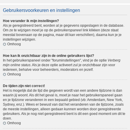
Gebruikersvoorkeuren en instellingen
Hoe verander ik mijn instellingen?
Als je geregistreerd bent, worden al je gegevens opgeslagen in de database.
Om ze te wijzigen moet je op de
gebruikerspaneel
link klikken (deze staat
meestal bovenaan op de pagina, maar dit kan verschillen), daarna kun je je
instellingen wijzigen.
Omhoog
Hoe kan ik onzichtbaar zijn in de online gebruikers lijst?
In het gebruikerspaneel onder "foruminstellingen", vind je de optie
Verberg
mijn online status
. Als je deze optie activeert zul je onzichtbaar zijn voor
iedereen, behalve voor beheerders, moderators en jezelf.
Omhoog
De tijden zijn niet correct!
Het is mogelijk dat de tijd die gegeven wordt van een andere tijdzone is dan
waarin jij woont. Als dit het geval is, moet je naar het gebruikerspaneel gaan
en je tijdzone veranderen in een bepaald gebied (vb: Amsterdam, New York,
Sydney, enz.). Wees er bewust van dat het veranderen van de tijdzone, zoals
de meeste instellingen, alleen gedaan kunnen worden door geregistreerde
gebruikers. Als je nog niet geregistreerd bent is dit een goed moment om dit te
doen.
Omhoog