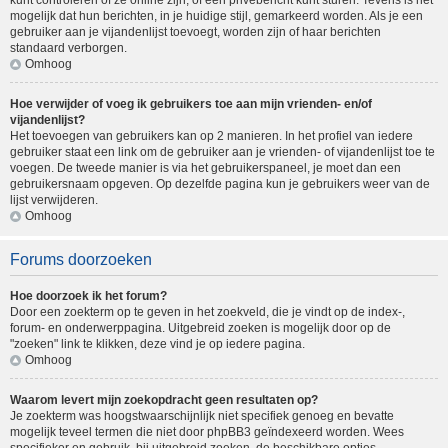
kunt controleren of ze online zijn, of een privébericht kunt sturen. Tevens is het
mogelijk dat hun berichten, in je huidige stijl, gemarkeerd worden. Als je een
gebruiker aan je vijandenlijst toevoegt, worden zijn of haar berichten
standaard verborgen.
Omhoog
Hoe verwijder of voeg ik gebruikers toe aan mijn vrienden- en/of
vijandenlijst?
Het toevoegen van gebruikers kan op 2 manieren. In het profiel van iedere
gebruiker staat een link om de gebruiker aan je vrienden- of vijandenlijst toe te
voegen. De tweede manier is via het gebruikerspaneel, je moet dan een
gebruikersnaam opgeven. Op dezelfde pagina kun je gebruikers weer van de
lijst verwijderen.
Omhoog
Forums doorzoeken
Hoe doorzoek ik het forum?
Door een zoekterm op te geven in het zoekveld, die je vindt op de index-,
forum- en onderwerppagina. Uitgebreid zoeken is mogelijk door op de
"zoeken" link te klikken, deze vind je op iedere pagina.
Omhoog
Waarom levert mijn zoekopdracht geen resultaten op?
Je zoekterm was hoogstwaarschijnlijk niet specifiek genoeg en bevatte
mogelijk teveel termen die niet door phpBB3 geïndexeerd worden. Wees