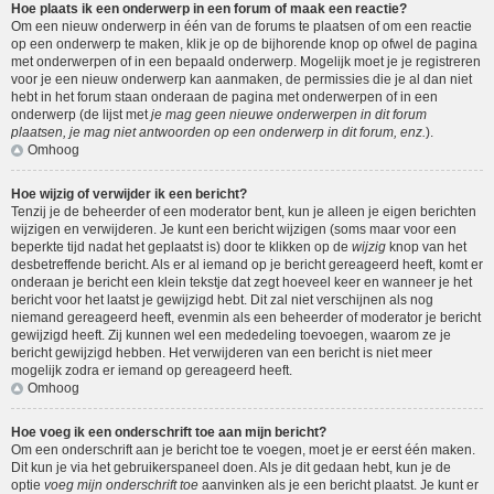
Hoe plaats ik een onderwerp in een forum of maak een reactie?
Om een nieuw onderwerp in één van de forums te plaatsen of om een reactie
op een onderwerp te maken, klik je op de bijhorende knop op ofwel de pagina
met onderwerpen of in een bepaald onderwerp. Mogelijk moet je je registreren
voor je een nieuw onderwerp kan aanmaken, de permissies die je al dan niet
hebt in het forum staan onderaan de pagina met onderwerpen of in een
onderwerp (de lijst met
je mag geen nieuwe onderwerpen in dit forum
plaatsen, je mag niet antwoorden op een onderwerp in dit forum, enz.
).
Omhoog
Hoe wijzig of verwijder ik een bericht?
Tenzij je de beheerder of een moderator bent, kun je alleen je eigen berichten
wijzigen en verwijderen. Je kunt een bericht wijzigen (soms maar voor een
beperkte tijd nadat het geplaatst is) door te klikken op de
wijzig
knop van het
desbetreffende bericht. Als er al iemand op je bericht gereageerd heeft, komt er
onderaan je bericht een klein tekstje dat zegt hoeveel keer en wanneer je het
bericht voor het laatst je gewijzigd hebt. Dit zal niet verschijnen als nog
niemand gereageerd heeft, evenmin als een beheerder of moderator je bericht
gewijzigd heeft. Zij kunnen wel een mededeling toevoegen, waarom ze je
bericht gewijzigd hebben. Het verwijderen van een bericht is niet meer
mogelijk zodra er iemand op gereageerd heeft.
Omhoog
Hoe voeg ik een onderschrift toe aan mijn bericht?
Om een onderschrift aan je bericht toe te voegen, moet je er eerst één maken.
Dit kun je via het gebruikerspaneel doen. Als je dit gedaan hebt, kun je de
optie
voeg mijn onderschrift toe
aanvinken als je een bericht plaatst. Je kunt er