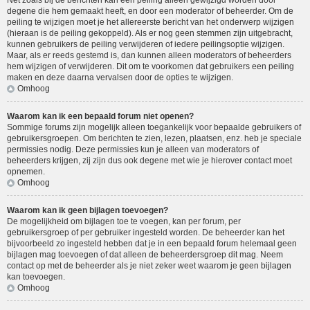
Net zoals bij de berichten kan een peiling alleen gewijzigd worden door
degene die hem gemaakt heeft, en door een moderator of beheerder. Om de
peiling te wijzigen moet je het allereerste bericht van het onderwerp wijzigen
(hieraan is de peiling gekoppeld). Als er nog geen stemmen zijn uitgebracht,
kunnen gebruikers de peiling verwijderen of iedere peilingsoptie wijzigen.
Maar, als er reeds gestemd is, dan kunnen alleen moderators of beheerders
hem wijzigen of verwijderen. Dit om te voorkomen dat gebruikers een peiling
maken en deze daarna vervalsen door de opties te wijzigen.
Omhoog
Waarom kan ik een bepaald forum niet openen?
Sommige forums zijn mogelijk alleen toegankelijk voor bepaalde gebruikers of
gebruikersgroepen. Om berichten te zien, lezen, plaatsen, enz. heb je speciale
permissies nodig. Deze permissies kun je alleen van moderators of
beheerders krijgen, zij zijn dus ook degene met wie je hierover contact moet
opnemen.
Omhoog
Waarom kan ik geen bijlagen toevoegen?
De mogelijkheid om bijlagen toe te voegen, kan per forum, per
gebruikersgroep of per gebruiker ingesteld worden. De beheerder kan het
bijvoorbeeld zo ingesteld hebben dat je in een bepaald forum helemaal geen
bijlagen mag toevoegen of dat alleen de beheerdersgroep dit mag. Neem
contact op met de beheerder als je niet zeker weet waarom je geen bijlagen
kan toevoegen.
Omhoog