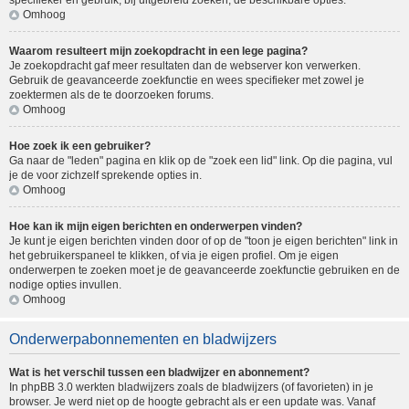
specifieker en gebruik, bij uitgebreid zoeken, de beschikbare opties.
Omhoog
Waarom resulteert mijn zoekopdracht in een lege pagina?
Je zoekopdracht gaf meer resultaten dan de webserver kon verwerken.
Gebruik de geavanceerde zoekfunctie en wees specifieker met zowel je
zoektermen als de te doorzoeken forums.
Omhoog
Hoe zoek ik een gebruiker?
Ga naar de "leden" pagina en klik op de "zoek een lid" link. Op die pagina, vul
je de voor zichzelf sprekende opties in.
Omhoog
Hoe kan ik mijn eigen berichten en onderwerpen vinden?
Je kunt je eigen berichten vinden door of op de "toon je eigen berichten" link in
het gebruikerspaneel te klikken, of via je eigen profiel. Om je eigen
onderwerpen te zoeken moet je de geavanceerde zoekfunctie gebruiken en de
nodige opties invullen.
Omhoog
Onderwerpabonnementen en bladwijzers
Wat is het verschil tussen een bladwijzer en abonnement?
In phpBB 3.0 werkten bladwijzers zoals de bladwijzers (of favorieten) in je
browser. Je werd niet op de hoogte gebracht als er een update was. Vanaf