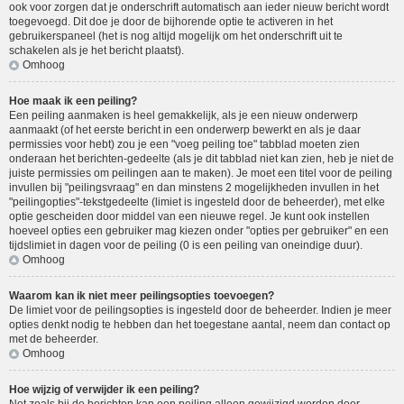
ook voor zorgen dat je onderschrift automatisch aan ieder nieuw bericht wordt
toegevoegd. Dit doe je door de bijhorende optie te activeren in het
gebruikerspaneel (het is nog altijd mogelijk om het onderschrift uit te
schakelen als je het bericht plaatst).
Omhoog
Hoe maak ik een peiling?
Een peiling aanmaken is heel gemakkelijk, als je een nieuw onderwerp
aanmaakt (of het eerste bericht in een onderwerp bewerkt en als je daar
permissies voor hebt) zou je een "voeg peiling toe" tabblad moeten zien
onderaan het berichten-gedeelte (als je dit tabblad niet kan zien, heb je niet de
juiste permissies om peilingen aan te maken). Je moet een titel voor de peiling
invullen bij "peilingsvraag" en dan minstens 2 mogelijkheden invullen in het
"peilingopties"-tekstgedeelte (limiet is ingesteld door de beheerder), met elke
optie gescheiden door middel van een nieuwe regel. Je kunt ook instellen
hoeveel opties een gebruiker mag kiezen onder "opties per gebruiker" en een
tijdslimiet in dagen voor de peiling (0 is een peiling van oneindige duur).
Omhoog
Waarom kan ik niet meer peilingsopties toevoegen?
De limiet voor de peilingsopties is ingesteld door de beheerder. Indien je meer
opties denkt nodig te hebben dan het toegestane aantal, neem dan contact op
met de beheerder.
Omhoog
Hoe wijzig of verwijder ik een peiling?