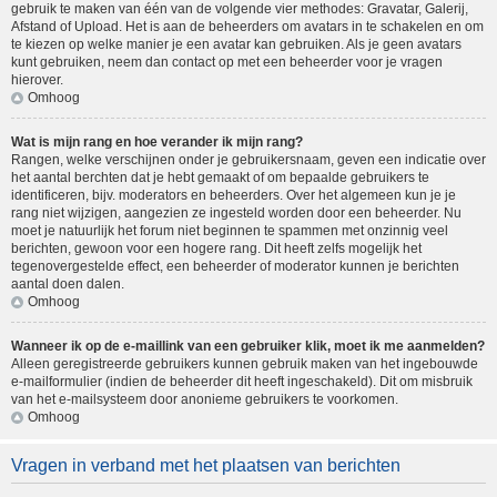
gebruik te maken van één van de volgende vier methodes: Gravatar, Galerij,
Afstand of Upload. Het is aan de beheerders om avatars in te schakelen en om
te kiezen op welke manier je een avatar kan gebruiken. Als je geen avatars
kunt gebruiken, neem dan contact op met een beheerder voor je vragen
hierover.
Omhoog
Wat is mijn rang en hoe verander ik mijn rang?
Rangen, welke verschijnen onder je gebruikersnaam, geven een indicatie over
het aantal berchten dat je hebt gemaakt of om bepaalde gebruikers te
identificeren, bijv. moderators en beheerders. Over het algemeen kun je je
rang niet wijzigen, aangezien ze ingesteld worden door een beheerder. Nu
moet je natuurlijk het forum niet beginnen te spammen met onzinnig veel
berichten, gewoon voor een hogere rang. Dit heeft zelfs mogelijk het
tegenovergestelde effect, een beheerder of moderator kunnen je berichten
aantal doen dalen.
Omhoog
Wanneer ik op de e-maillink van een gebruiker klik, moet ik me aanmelden?
Alleen geregistreerde gebruikers kunnen gebruik maken van het ingebouwde
e-mailformulier (indien de beheerder dit heeft ingeschakeld). Dit om misbruik
van het e-mailsysteem door anonieme gebruikers te voorkomen.
Omhoog
Vragen in verband met het plaatsen van berichten