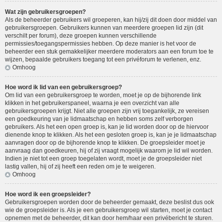
Wat zijn gebruikersgroepen?
Als de beheerder gebruikers wil groeperen, kan hij/zij dit doen door middel van
gebruikersgroepen. Gebruikers kunnen van meerdere groepen lid zijn (dit
verschilt per forum), deze groepen kunnen verschillende
permissies/toegangspermissies hebben. Op deze manier is het voor de
beheerder een stuk gemakkelijker meerdere moderators aan een forum toe te
wijzen, bepaalde gebruikers toegang tot een privéforum te verlenen, enz.
Omhoog
Hoe word ik lid van een gebruikersgroep?
Om lid van een gebruikersgroep te worden, moet je op de bijhorende link
klikken in het gebruikerspaneel, waarna je een overzicht van alle
gebruikersgroepen krijgt. Niet alle groepen zijn vrij toegankelijk, ze vereisen
een goedkeuring van je lidmaatschap en hebben soms zelf verborgen
gebruikers. Als het een open groep is, kan je lid worden door op de hiervoor
dienende knop te klikken. Als het een gesloten groep is, kan je je lidmaatschap
aanvragen door op de bijhorende knop te klikken. De groepsleider moet je
aanvraag dan goedkeuren, hij of zij vraagt mogelijk waarom je lid wil worden.
Indien je niet tot een groep toegelaten wordt, moet je de groepsleider niet
lastig vallen, hij of zij heeft een reden om je te weigeren.
Omhoog
Hoe word ik een groepsleider?
Gebruikersgroepen worden door de beheerder gemaakt, deze beslist dus ook
wie de groepsleider is. Als je een gebruikersgroep wil starten, moet je contact
opnemen met de beheerder, dit kan door hem/haar een privébericht te sturen.