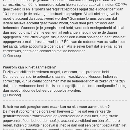
Controleer eerst of je gebruikersnaam en wachtwoord kloppen. Indien ze
correct zijn, kan één of meerdere zaken hiervan de oorzaak zijn. Indien COPPA
geactiveerd is en je tijdens het registratieproces opgaf dat je jonger bent dan
13 jaar, moet je de ontvangen instructies opvolgen. Als dit niet het geval is,
moet je account dan geactiveerd worden? Sommige forums vereisen dat
iedere nieuwe account geactiveerd wordt, ofwel door jezelf of door een
beheerder. Wanneer je je geregistreerd hebt, werd ook medegedeeld of dit al
dan niet nodig is. Indien je een e-mail ontvangen hebt, moet je de daarin
opgegeven instructies volgen. Als je nooit een e-mail ontvangen hebt, was het
opgegeven e-mailadres dan wel juist? Één van de redenen van activatie is om
het aantal valse accounts te doen dalen. Als je zeker bent dat je e-mailadres
correct was, neem dan contact op met de beheerder.
Omhoog
Waarom kan ik niet aanmelden?
Er zijn verschillende redenen mogelijk waarom je dit probleem hebt.
Controleer eerst of je gebruikersnaam en wachtwoord kloppen. Indien ze
correct zijn, kun je contact opnemen met de beheerder om er zeker van te zijn
dat je niet verbannen bent. Het is ook mogelijk dat de forumconfiguratie fout is,
dan moet dit door de beheerder opgelost worden.
Omhoog
Ik heb me ooit geregistreerd maar kan nu niet meer aanmelden!?
De meest voorkomende oorzaken hiervoor zijn: je gaf een verkeerde
gebruikersnaam of wachtwoord op (controleer de e-mail met je registratie
gegevens) of een beheerder heeft je account verwijderd om één of andere
reden. Indien dit laatste het geval is, heb je dan ooit een bericht geplaatst? Het