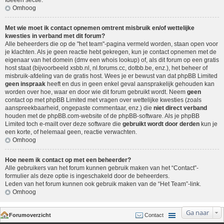
Ideeën sectie
.
Omhoog
Met wie moet ik contact opnemen omtrent misbruik en/of wettelijke
kwesties in verband met dit forum?
Alle beheerders die op de "het team"-pagina vermeld worden, staan open voor
je klachten. Als je geen reactie hebt gekregen, kun je contact opnemen met de
eigenaar van het domein (dmv een
whois lookup
) of, als dit forum op een gratis
host staat (bijvoorbeeld xsbb.nl, nl.forums.cc, dotbb.be, enz.), het beheer of
misbruik-afdeling van de gratis host. Wees je er bewust van dat phpBB Limited
geen inspraak
heeft en dus in geen enkel geval aansprakelijk gehouden kan
worden over hoe, waar en door wie dit forum gebruikt wordt. Neem
geen
contact op met phpBB Limited met vragen over wettelijke kwesties (zoals
aanspreekbaarheid, ongepaste commentaar, enz.) die
niet direct verband
houden met de phpBB.com-website of de phpBB-software. Als je phpBB
Limited toch e-mailt over deze software die
gebruikt wordt door derden
kun je
een korte, of helemaal geen, reactie verwachten.
Omhoog
Hoe neem ik contact op met een beheerder?
Alle gebruikers van het forum kunnen gebruik maken van het “Contact”-
formulier als deze optie is ingeschakeld door de beheerders.
Leden van het forum kunnen ook gebruik maken van de “Het Team”-link.
Omhoog
Ga naar
Forumoverzicht
Contact