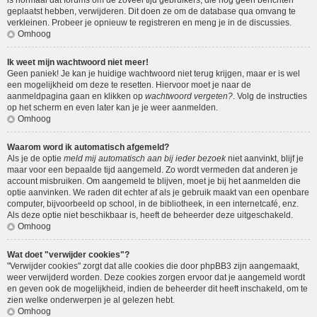
is normaal dat forums om de zoveel tijd gebruikers, die nog geen berichten
geplaatst hebben, verwijderen. Dit doen ze om de database qua omvang te
verkleinen. Probeer je opnieuw te registreren en meng je in de discussies.
Omhoog
Ik weet mijn wachtwoord niet meer!
Geen paniek! Je kan je huidige wachtwoord niet terug krijgen, maar er is wel
een mogelijkheid om deze te resetten. Hiervoor moet je naar de
aanmeldpagina gaan en klikken op
wachtwoord vergeten?
. Volg de instructies
op het scherm en even later kan je je weer aanmelden.
Omhoog
Waarom word ik automatisch afgemeld?
Als je de optie
meld mij automatisch aan bij ieder bezoek
niet aanvinkt, blijf je
maar voor een bepaalde tijd aangemeld. Zo wordt vermeden dat anderen je
account misbruiken. Om aangemeld te blijven, moet je bij het aanmelden die
optie aanvinken. We raden dit echter af als je gebruik maakt van een openbare
computer, bijvoorbeeld op school, in de bibliotheek, in een internetcafé, enz.
Als deze optie niet beschikbaar is, heeft de beheerder deze uitgeschakeld.
Omhoog
Wat doet "verwijder cookies"?
"Verwijder cookies" zorgt dat alle cookies die door phpBB3 zijn aangemaakt,
weer verwijderd worden. Deze cookies zorgen ervoor dat je aangemeld wordt
en geven ook de mogelijkheid, indien de beheerder dit heeft inschakeld, om te
zien welke onderwerpen je al gelezen hebt.
Omhoog