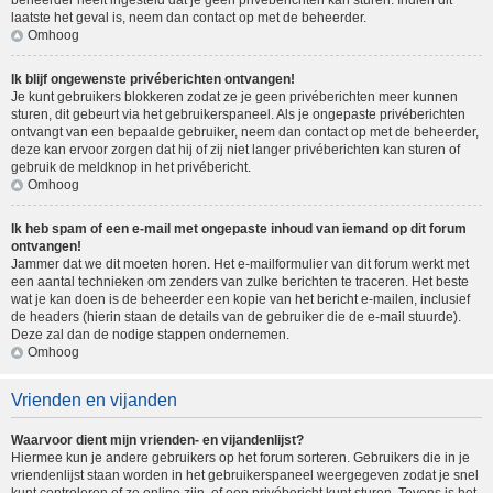
beheerder heeft ingesteld dat je geen privéberichten kan sturen. Indien dit
laatste het geval is, neem dan contact op met de beheerder.
Omhoog
Ik blijf ongewenste privéberichten ontvangen!
Je kunt gebruikers blokkeren zodat ze je geen privéberichten meer kunnen
sturen, dit gebeurt via het gebruikerspaneel. Als je ongepaste privéberichten
ontvangt van een bepaalde gebruiker, neem dan contact op met de beheerder,
deze kan ervoor zorgen dat hij of zij niet langer privéberichten kan sturen of
gebruik de meldknop in het privébericht.
Omhoog
Ik heb spam of een e-mail met ongepaste inhoud van iemand op dit forum
ontvangen!
Jammer dat we dit moeten horen. Het e-mailformulier van dit forum werkt met
een aantal technieken om zenders van zulke berichten te traceren. Het beste
wat je kan doen is de beheerder een kopie van het bericht e-mailen, inclusief
de headers (hierin staan de details van de gebruiker die de e-mail stuurde).
Deze zal dan de nodige stappen ondernemen.
Omhoog
Vrienden en vijanden
Waarvoor dient mijn vrienden- en vijandenlijst?
Hiermee kun je andere gebruikers op het forum sorteren. Gebruikers die in je
vriendenlijst staan worden in het gebruikerspaneel weergegeven zodat je snel