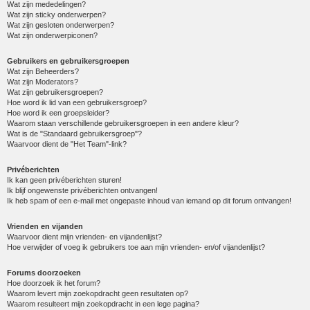
Wat zijn mededelingen?
Wat zijn sticky onderwerpen?
Wat zijn gesloten onderwerpen?
Wat zijn onderwerpiconen?
Gebruikers en gebruikersgroepen
Wat zijn Beheerders?
Wat zijn Moderators?
Wat zijn gebruikersgroepen?
Hoe word ik lid van een gebruikersgroep?
Hoe word ik een groepsleider?
Waarom staan verschillende gebruikersgroepen in een andere kleur?
Wat is de "Standaard gebruikersgroep"?
Waarvoor dient de "Het Team"-link?
Privéberichten
Ik kan geen privéberichten sturen!
Ik blijf ongewenste privéberichten ontvangen!
Ik heb spam of een e-mail met ongepaste inhoud van iemand op dit forum ontvangen!
Vrienden en vijanden
Waarvoor dient mijn vrienden- en vijandenlijst?
Hoe verwijder of voeg ik gebruikers toe aan mijn vrienden- en/of vijandenlijst?
Forums doorzoeken
Hoe doorzoek ik het forum?
Waarom levert mijn zoekopdracht geen resultaten op?
Waarom resulteert mijn zoekopdracht in een lege pagina?