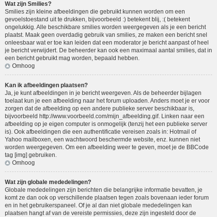
Wat zijn Smilies?
Smilies zijn kleine afbeeldingen die gebruikt kunnen worden om een
gevoelstoestand uit te drukken, bijvoorbeeld :) betekent blij, :( betekent
ongelukkig. Alle beschikbare smilies worden weergegeven als je een bericht
plaatst. Maak geen overdadig gebruik van smilies, ze maken een bericht snel
onleesbaar wat er toe kan leiden dat een moderator je bericht aanpast of heel
je bericht verwijdert. De beheerder kan ook een maximaal aantal smilies, dat in
een bericht gebruikt mag worden, bepaald hebben.
Omhoog
Kan ik afbeeldingen plaatsen?
Ja, je kunt afbeeldingen in je bericht weergeven. Als de beheerder bijlagen
toelaat kun je een afbeelding naar het forum uploaden. Anders moet je er voor
zorgen dat de afbeelding op een andere publieke server beschikbaar is,
bijvoorbeeld http://www.voorbeeld.com/mijn_afbeelding.gif. Linken naar een
afbeelding op je eigen computer is onmogelijk (tenzij het een publieke server
is). Ook afbeeldingen die een authentificatie vereisen zoals in: Hotmail of
Yahoo mailboxen, een wachtwoord beschermde website, enz. kunnen niet
worden weergegeven. Om een afbeelding weer te geven, moet je de BBCode
tag [img] gebruiken.
Omhoog
Wat zijn globale mededelingen?
Globale mededelingen zijn berichten die belangrijke informatie bevatten, je
komt ze dan ook op verschillende plaatsen tegen zoals bovenaan ieder forum
en in het gebruikerspaneel. Of je al dan niet globale mededelingen kan
plaatsen hangt af van de vereiste permissies, deze zijn ingesteld door de