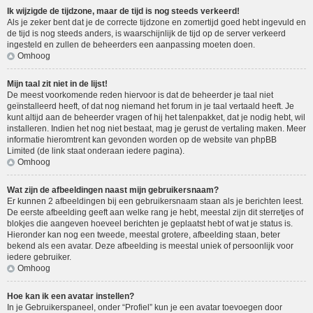
Ik wijzigde de tijdzone, maar de tijd is nog steeds verkeerd!
Als je zeker bent dat je de correcte tijdzone en zomertijd goed hebt ingevuld en
de tijd is nog steeds anders, is waarschijnlijk de tijd op de server verkeerd
ingesteld en zullen de beheerders een aanpassing moeten doen.
Omhoog
Mijn taal zit niet in de lijst!
De meest voorkomende reden hiervoor is dat de beheerder je taal niet
geïnstalleerd heeft, of dat nog niemand het forum in je taal vertaald heeft. Je
kunt altijd aan de beheerder vragen of hij het talenpakket, dat je nodig hebt, wil
installeren. Indien het nog niet bestaat, mag je gerust de vertaling maken. Meer
informatie hieromtrent kan gevonden worden op de website van phpBB
Limited (de link staat onderaan iedere pagina).
Omhoog
Wat zijn de afbeeldingen naast mijn gebruikersnaam?
Er kunnen 2 afbeeldingen bij een gebruikersnaam staan als je berichten leest.
De eerste afbeelding geeft aan welke rang je hebt, meestal zijn dit sterretjes of
blokjes die aangeven hoeveel berichten je geplaatst hebt of wat je status is.
Hieronder kan nog een tweede, meestal grotere, afbeelding staan, beter
bekend als een avatar. Deze afbeelding is meestal uniek of persoonlijk voor
iedere gebruiker.
Omhoog
Hoe kan ik een avatar instellen?
In je Gebruikerspaneel, onder “Profiel” kun je een avatar toevoegen door