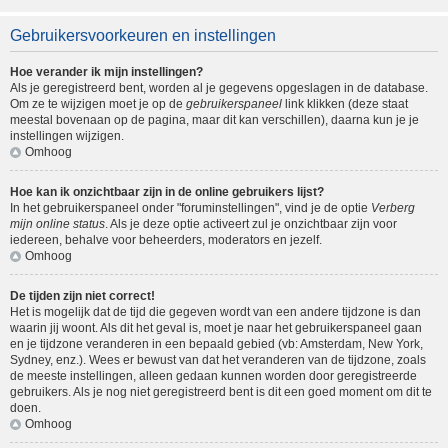
Gebruikersvoorkeuren en instellingen
Hoe verander ik mijn instellingen?
Als je geregistreerd bent, worden al je gegevens opgeslagen in de database.
Om ze te wijzigen moet je op de
gebruikerspaneel
link klikken (deze staat
meestal bovenaan op de pagina, maar dit kan verschillen), daarna kun je je
instellingen wijzigen.
Omhoog
Hoe kan ik onzichtbaar zijn in de online gebruikers lijst?
In het gebruikerspaneel onder "foruminstellingen", vind je de optie
Verberg
mijn online status
. Als je deze optie activeert zul je onzichtbaar zijn voor
iedereen, behalve voor beheerders, moderators en jezelf.
Omhoog
De tijden zijn niet correct!
Het is mogelijk dat de tijd die gegeven wordt van een andere tijdzone is dan
waarin jij woont. Als dit het geval is, moet je naar het gebruikerspaneel gaan
en je tijdzone veranderen in een bepaald gebied (vb: Amsterdam, New York,
Sydney, enz.). Wees er bewust van dat het veranderen van de tijdzone, zoals
de meeste instellingen, alleen gedaan kunnen worden door geregistreerde
gebruikers. Als je nog niet geregistreerd bent is dit een goed moment om dit te
doen.
Omhoog