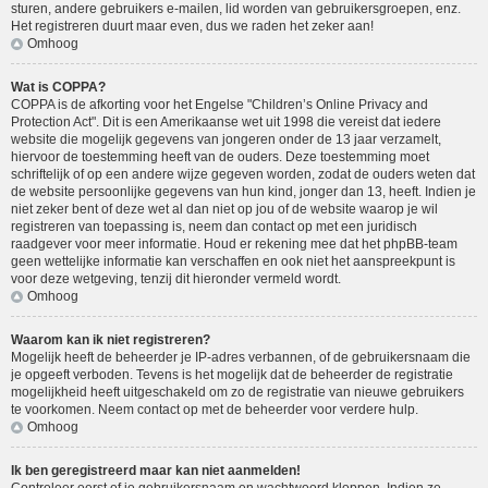
sturen, andere gebruikers e-mailen, lid worden van gebruikersgroepen, enz.
Het registreren duurt maar even, dus we raden het zeker aan!
Omhoog
Wat is COPPA?
COPPA is de afkorting voor het Engelse "Children’s Online Privacy and
Protection Act". Dit is een Amerikaanse wet uit 1998 die vereist dat iedere
website die mogelijk gegevens van jongeren onder de 13 jaar verzamelt,
hiervoor de toestemming heeft van de ouders. Deze toestemming moet
schriftelijk of op een andere wijze gegeven worden, zodat de ouders weten dat
de website persoonlijke gegevens van hun kind, jonger dan 13, heeft. Indien je
niet zeker bent of deze wet al dan niet op jou of de website waarop je wil
registreren van toepassing is, neem dan contact op met een juridisch
raadgever voor meer informatie. Houd er rekening mee dat het phpBB-team
geen wettelijke informatie kan verschaffen en ook niet het aanspreekpunt is
voor deze wetgeving, tenzij dit hieronder vermeld wordt.
Omhoog
Waarom kan ik niet registreren?
Mogelijk heeft de beheerder je IP-adres verbannen, of de gebruikersnaam die
je opgeeft verboden. Tevens is het mogelijk dat de beheerder de registratie
mogelijkheid heeft uitgeschakeld om zo de registratie van nieuwe gebruikers
te voorkomen. Neem contact op met de beheerder voor verdere hulp.
Omhoog
Ik ben geregistreerd maar kan niet aanmelden!