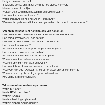
De tijden zijn niet correct!
Ik wijzigde de tijdzone, maar de tijd is nog steeds verkeerd!
Mijn taal zit niet in de lijst!
Wat zijn de afbeeldingen naast mijn gebruikersnaam?
Hoe kan ik een avatar instellen?
Wat is mijn rang en hoe verander ik mijn rang?
Wanneer ik op de e-maillink van een gebruiker klik, moet ik me aanmelden?
Vragen in verband met het plaatsen van berichten
Hoe plaats ik een onderwerp in een forum of maak een reactie?
Hoe wijzig of verwijder ik een bericht?
Hoe voeg ik een onderschrift toe aan mijn bericht?
Hoe maak ik een peiling?
Waarom kan ik niet meer peilingsopties toevoegen?
Hoe wijzig of verwijder ik een peiling?
Waarom kan ik een bepaald forum niet openen?
Waarom kan ik geen bijlagen toevoegen?
Waarom ontving ik een waarschuwing?
Hoe kan ik berichten aan een moderator melden?
Waarvoor dient de "Opslaan"-knop bij het plaatsen van een bericht?
Waarom moet mijn bericht goedgekeurd worden?
Hoe bump ik mijn onderwerp?
Tekstopmaak en onderwerp soorten
Wat is BBCode?
Kan ik HTML gebruiken?
Wat zijn Smilies?
Kan ik afbeeldingen plaatsen?
Wat zijn globale mededelingen?