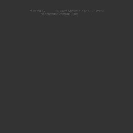
Powered by
phpBB
® Forum Software © phpBB Limited
Nederlandse vertaling door
phpBB.nl
.