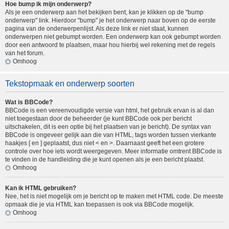
Hoe bump ik mijn onderwerp?
Als je een onderwerp aan het bekijken bent, kan je klikken op de "bump
onderwerp" link. Hierdoor "bump" je het onderwerp naar boven op de eerste
pagina van de onderwerpenlijst. Als deze link er niet staat, kunnen
onderwerpen niet gebumpt worden. Een onderwerp kan ook gebumpt worden
door een antwoord te plaatsen, maar hou hierbij wel rekening met de regels
van het forum.
Omhoog
Tekstopmaak en onderwerp soorten
Wat is BBCode?
BBCode is een vereenvoudigde versie van html, het gebruik ervan is al dan
niet toegestaan door de beheerder (je kunt BBCode ook per bericht
uitschakelen, dit is een optie bij het plaatsen van je bericht). De syntax van
BBCode is ongeveer gelijk aan die van HTML, tags worden tussen vierkante
haakjes [ en ] geplaatst, dus niet < en >. Daarnaast geeft het een grotere
controle over hoe iets wordt weergegeven. Meer informatie omtrent BBCode is
te vinden in de handleiding die je kunt openen als je een bericht plaatst.
Omhoog
Kan ik HTML gebruiken?
Nee, het is niet mogelijk om je bericht op te maken met HTML code. De meeste
opmaak die je via HTML kan toepassen is ook via BBCode mogelijk.
Omhoog