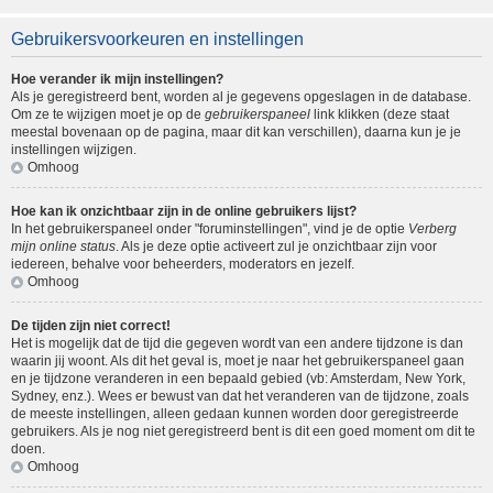
Gebruikersvoorkeuren en instellingen
Hoe verander ik mijn instellingen?
Als je geregistreerd bent, worden al je gegevens opgeslagen in de database.
Om ze te wijzigen moet je op de
gebruikerspaneel
link klikken (deze staat
meestal bovenaan op de pagina, maar dit kan verschillen), daarna kun je je
instellingen wijzigen.
Omhoog
Hoe kan ik onzichtbaar zijn in de online gebruikers lijst?
In het gebruikerspaneel onder "foruminstellingen", vind je de optie
Verberg
mijn online status
. Als je deze optie activeert zul je onzichtbaar zijn voor
iedereen, behalve voor beheerders, moderators en jezelf.
Omhoog
De tijden zijn niet correct!
Het is mogelijk dat de tijd die gegeven wordt van een andere tijdzone is dan
waarin jij woont. Als dit het geval is, moet je naar het gebruikerspaneel gaan
en je tijdzone veranderen in een bepaald gebied (vb: Amsterdam, New York,
Sydney, enz.). Wees er bewust van dat het veranderen van de tijdzone, zoals
de meeste instellingen, alleen gedaan kunnen worden door geregistreerde
gebruikers. Als je nog niet geregistreerd bent is dit een goed moment om dit te
doen.
Omhoog