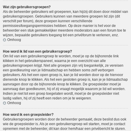
Wat zijn gebruikersgroepen?
Als de beheerder gebruikers wil groeperen, kan hij/zij dit doen door middel van
gebruikersgroepen. Gebruikers kunnen van meerdere groepen lid zijn (dit
verschilt per forum), deze groepen kunnen verschillende
permissies/toegangspermissies hebben. Op deze manier is het voor de
beheerder een stuk gemakkelijker meerdere moderators aan een forum toe te
wijzen, bepaalde gebruikers toegang tot een privéforum te verlenen, enz.
Omhoog
Hoe word ik lid van een gebruikersgroep?
Om lid van een gebruikersgroep te worden, moet je op de bijhorende link
klikken in het gebruikerspaneel, waarna je een overzicht van alle
gebruikersgroepen krijgt. Niet alle groepen zijn vrij toegankelijk, ze vereisen
een goedkeuring van je lidmaatschap en hebben soms zelf verborgen
gebruikers. Als het een open groep is, kan je lid worden door op de hiervoor
dienende knop te klikken. Als het een gesloten groep is, kan je je lidmaatschap
aanvragen door op de bijhorende knop te klikken. De groepsleider moet je
aanvraag dan goedkeuren, hij of zij vraagt mogelijk waarom je lid wil worden.
Indien je niet tot een groep toegelaten wordt, moet je de groepsleider niet
lastig vallen, hij of zij heeft een reden om je te weigeren.
Omhoog
Hoe word ik een groepsleider?
Gebruikersgroepen worden door de beheerder gemaakt, deze beslist dus ook
wie de groepsleider is. Als je een gebruikersgroep wil starten, moet je contact
opnemen met de beheerder, dit kan door hem/haar een privébericht te sturen.