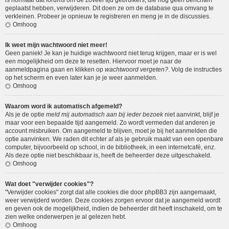
is normaal dat forums om de zoveel tijd gebruikers, die nog geen berichten
geplaatst hebben, verwijderen. Dit doen ze om de database qua omvang te
verkleinen. Probeer je opnieuw te registreren en meng je in de discussies.
Omhoog
Ik weet mijn wachtwoord niet meer!
Geen paniek! Je kan je huidige wachtwoord niet terug krijgen, maar er is wel
een mogelijkheid om deze te resetten. Hiervoor moet je naar de
aanmeldpagina gaan en klikken op
wachtwoord vergeten?
. Volg de instructies
op het scherm en even later kan je je weer aanmelden.
Omhoog
Waarom word ik automatisch afgemeld?
Als je de optie
meld mij automatisch aan bij ieder bezoek
niet aanvinkt, blijf je
maar voor een bepaalde tijd aangemeld. Zo wordt vermeden dat anderen je
account misbruiken. Om aangemeld te blijven, moet je bij het aanmelden die
optie aanvinken. We raden dit echter af als je gebruik maakt van een openbare
computer, bijvoorbeeld op school, in de bibliotheek, in een internetcafé, enz.
Als deze optie niet beschikbaar is, heeft de beheerder deze uitgeschakeld.
Omhoog
Wat doet "verwijder cookies"?
"Verwijder cookies" zorgt dat alle cookies die door phpBB3 zijn aangemaakt,
weer verwijderd worden. Deze cookies zorgen ervoor dat je aangemeld wordt
en geven ook de mogelijkheid, indien de beheerder dit heeft inschakeld, om te
zien welke onderwerpen je al gelezen hebt.
Omhoog