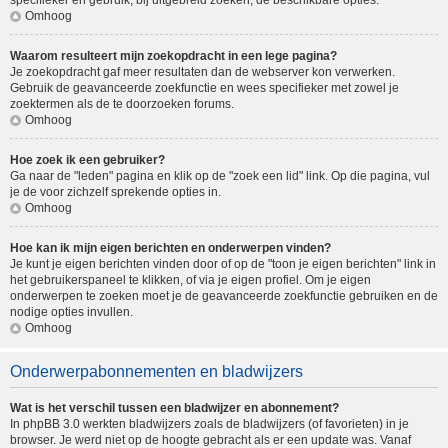
specifieker en gebruik, bij uitgebreid zoeken, de beschikbare opties.
Omhoog
Waarom resulteert mijn zoekopdracht in een lege pagina?
Je zoekopdracht gaf meer resultaten dan de webserver kon verwerken.
Gebruik de geavanceerde zoekfunctie en wees specifieker met zowel je
zoektermen als de te doorzoeken forums.
Omhoog
Hoe zoek ik een gebruiker?
Ga naar de "leden" pagina en klik op de "zoek een lid" link. Op die pagina, vul
je de voor zichzelf sprekende opties in.
Omhoog
Hoe kan ik mijn eigen berichten en onderwerpen vinden?
Je kunt je eigen berichten vinden door of op de "toon je eigen berichten" link in
het gebruikerspaneel te klikken, of via je eigen profiel. Om je eigen
onderwerpen te zoeken moet je de geavanceerde zoekfunctie gebruiken en de
nodige opties invullen.
Omhoog
Onderwerpabonnementen en bladwijzers
Wat is het verschil tussen een bladwijzer en abonnement?
In phpBB 3.0 werkten bladwijzers zoals de bladwijzers (of favorieten) in je
browser. Je werd niet op de hoogte gebracht als er een update was. Vanaf