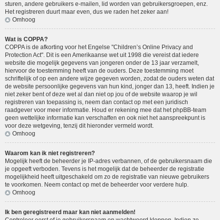
sturen, andere gebruikers e-mailen, lid worden van gebruikersgroepen, enz.
Het registreren duurt maar even, dus we raden het zeker aan!
Omhoog
Wat is COPPA?
COPPA is de afkorting voor het Engelse "Children’s Online Privacy and
Protection Act". Dit is een Amerikaanse wet uit 1998 die vereist dat iedere
website die mogelijk gegevens van jongeren onder de 13 jaar verzamelt,
hiervoor de toestemming heeft van de ouders. Deze toestemming moet
schriftelijk of op een andere wijze gegeven worden, zodat de ouders weten dat
de website persoonlijke gegevens van hun kind, jonger dan 13, heeft. Indien je
niet zeker bent of deze wet al dan niet op jou of de website waarop je wil
registreren van toepassing is, neem dan contact op met een juridisch
raadgever voor meer informatie. Houd er rekening mee dat het phpBB-team
geen wettelijke informatie kan verschaffen en ook niet het aanspreekpunt is
voor deze wetgeving, tenzij dit hieronder vermeld wordt.
Omhoog
Waarom kan ik niet registreren?
Mogelijk heeft de beheerder je IP-adres verbannen, of de gebruikersnaam die
je opgeeft verboden. Tevens is het mogelijk dat de beheerder de registratie
mogelijkheid heeft uitgeschakeld om zo de registratie van nieuwe gebruikers
te voorkomen. Neem contact op met de beheerder voor verdere hulp.
Omhoog
Ik ben geregistreerd maar kan niet aanmelden!