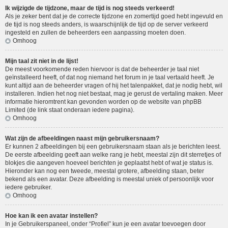
Ik wijzigde de tijdzone, maar de tijd is nog steeds verkeerd!
Als je zeker bent dat je de correcte tijdzone en zomertijd goed hebt ingevuld en
de tijd is nog steeds anders, is waarschijnlijk de tijd op de server verkeerd
ingesteld en zullen de beheerders een aanpassing moeten doen.
Omhoog
Mijn taal zit niet in de lijst!
De meest voorkomende reden hiervoor is dat de beheerder je taal niet
geïnstalleerd heeft, of dat nog niemand het forum in je taal vertaald heeft. Je
kunt altijd aan de beheerder vragen of hij het talenpakket, dat je nodig hebt, wil
installeren. Indien het nog niet bestaat, mag je gerust de vertaling maken. Meer
informatie hieromtrent kan gevonden worden op de website van phpBB
Limited (de link staat onderaan iedere pagina).
Omhoog
Wat zijn de afbeeldingen naast mijn gebruikersnaam?
Er kunnen 2 afbeeldingen bij een gebruikersnaam staan als je berichten leest.
De eerste afbeelding geeft aan welke rang je hebt, meestal zijn dit sterretjes of
blokjes die aangeven hoeveel berichten je geplaatst hebt of wat je status is.
Hieronder kan nog een tweede, meestal grotere, afbeelding staan, beter
bekend als een avatar. Deze afbeelding is meestal uniek of persoonlijk voor
iedere gebruiker.
Omhoog
Hoe kan ik een avatar instellen?
In je Gebruikerspaneel, onder “Profiel” kun je een avatar toevoegen door