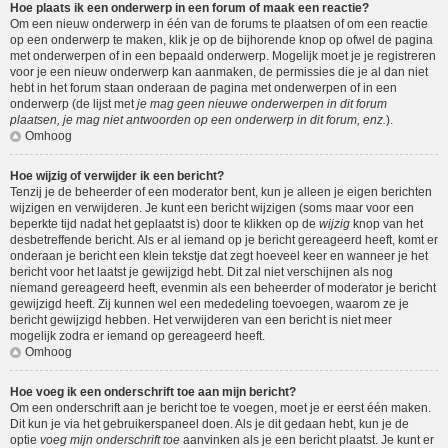
Hoe plaats ik een onderwerp in een forum of maak een reactie?
Om een nieuw onderwerp in één van de forums te plaatsen of om een reactie
op een onderwerp te maken, klik je op de bijhorende knop op ofwel de pagina
met onderwerpen of in een bepaald onderwerp. Mogelijk moet je je registreren
voor je een nieuw onderwerp kan aanmaken, de permissies die je al dan niet
hebt in het forum staan onderaan de pagina met onderwerpen of in een
onderwerp (de lijst met
je mag geen nieuwe onderwerpen in dit forum
plaatsen, je mag niet antwoorden op een onderwerp in dit forum, enz.
).
Omhoog
Hoe wijzig of verwijder ik een bericht?
Tenzij je de beheerder of een moderator bent, kun je alleen je eigen berichten
wijzigen en verwijderen. Je kunt een bericht wijzigen (soms maar voor een
beperkte tijd nadat het geplaatst is) door te klikken op de
wijzig
knop van het
desbetreffende bericht. Als er al iemand op je bericht gereageerd heeft, komt er
onderaan je bericht een klein tekstje dat zegt hoeveel keer en wanneer je het
bericht voor het laatst je gewijzigd hebt. Dit zal niet verschijnen als nog
niemand gereageerd heeft, evenmin als een beheerder of moderator je bericht
gewijzigd heeft. Zij kunnen wel een mededeling toevoegen, waarom ze je
bericht gewijzigd hebben. Het verwijderen van een bericht is niet meer
mogelijk zodra er iemand op gereageerd heeft.
Omhoog
Hoe voeg ik een onderschrift toe aan mijn bericht?
Om een onderschrift aan je bericht toe te voegen, moet je er eerst één maken.
Dit kun je via het gebruikerspaneel doen. Als je dit gedaan hebt, kun je de
optie
voeg mijn onderschrift toe
aanvinken als je een bericht plaatst. Je kunt er