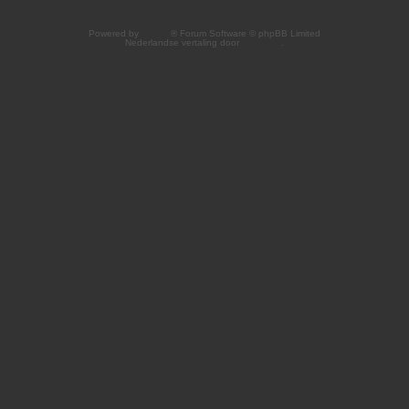
Powered by
phpBB
® Forum Software © phpBB Limited
Nederlandse vertaling door
phpBB.nl
.