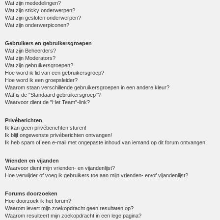
Wat zijn mededelingen?
Wat zijn sticky onderwerpen?
Wat zijn gesloten onderwerpen?
Wat zijn onderwerpiconen?
Gebruikers en gebruikersgroepen
Wat zijn Beheerders?
Wat zijn Moderators?
Wat zijn gebruikersgroepen?
Hoe word ik lid van een gebruikersgroep?
Hoe word ik een groepsleider?
Waarom staan verschillende gebruikersgroepen in een andere kleur?
Wat is de "Standaard gebruikersgroep"?
Waarvoor dient de "Het Team"-link?
Privéberichten
Ik kan geen privéberichten sturen!
Ik blijf ongewenste privéberichten ontvangen!
Ik heb spam of een e-mail met ongepaste inhoud van iemand op dit forum ontvangen!
Vrienden en vijanden
Waarvoor dient mijn vrienden- en vijandenlijst?
Hoe verwijder of voeg ik gebruikers toe aan mijn vrienden- en/of vijandenlijst?
Forums doorzoeken
Hoe doorzoek ik het forum?
Waarom levert mijn zoekopdracht geen resultaten op?
Waarom resulteert mijn zoekopdracht in een lege pagina?