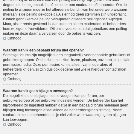
Net zoals bij de berichten kan een peiling alleen gewijzigd worden door
degene die hem gemaakt heeft, en door een moderator of beheerder. Om de
peiling te wijzigen moet je het allereerste bericht van het onderwerp wijzigen
(hieraan is de peiling gekoppeld). Als er nog geen stemmen zijn uitgebracht,
kunnen gebruikers de peiling verwijderen of iedere peilingsoptie wijzigen.
Maar, als er reeds gestemd is, dan kunnen alleen moderators of beheerders
hem wijzigen of verwijderen. Dit om te voorkomen dat gebruikers een peiling
maken en deze daarna vervalsen door de opties te wijzigen.
Omhoog
Waarom kan ik een bepaald forum niet openen?
Sommige forums zijn mogelijk alleen toegankelijk voor bepaalde gebruikers of
gebruikersgroepen. Om berichten te zien, lezen, plaatsen, enz. heb je speciale
permissies nodig. Deze permissies kun je alleen van moderators of
beheerders krijgen, zij zijn dus ook degene met wie je hierover contact moet
opnemen.
Omhoog
Waarom kan ik geen bijlagen toevoegen?
De mogelijkheid om bijlagen toe te voegen, kan per forum, per
gebruikersgroep of per gebruiker ingesteld worden. De beheerder kan het
bijvoorbeeld zo ingesteld hebben dat je in een bepaald forum helemaal geen
bijlagen mag toevoegen of dat alleen de beheerdersgroep dit mag. Neem
contact op met de beheerder als je niet zeker weet waarom je geen bijlagen
kan toevoegen.
Omhoog