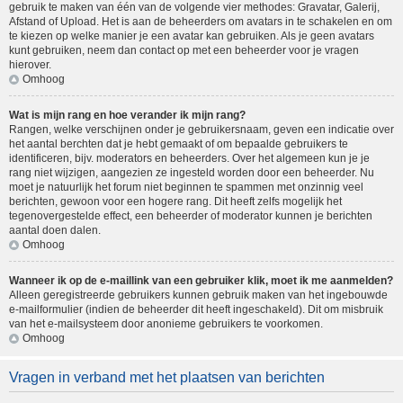
gebruik te maken van één van de volgende vier methodes: Gravatar, Galerij,
Afstand of Upload. Het is aan de beheerders om avatars in te schakelen en om
te kiezen op welke manier je een avatar kan gebruiken. Als je geen avatars
kunt gebruiken, neem dan contact op met een beheerder voor je vragen
hierover.
Omhoog
Wat is mijn rang en hoe verander ik mijn rang?
Rangen, welke verschijnen onder je gebruikersnaam, geven een indicatie over
het aantal berchten dat je hebt gemaakt of om bepaalde gebruikers te
identificeren, bijv. moderators en beheerders. Over het algemeen kun je je
rang niet wijzigen, aangezien ze ingesteld worden door een beheerder. Nu
moet je natuurlijk het forum niet beginnen te spammen met onzinnig veel
berichten, gewoon voor een hogere rang. Dit heeft zelfs mogelijk het
tegenovergestelde effect, een beheerder of moderator kunnen je berichten
aantal doen dalen.
Omhoog
Wanneer ik op de e-maillink van een gebruiker klik, moet ik me aanmelden?
Alleen geregistreerde gebruikers kunnen gebruik maken van het ingebouwde
e-mailformulier (indien de beheerder dit heeft ingeschakeld). Dit om misbruik
van het e-mailsysteem door anonieme gebruikers te voorkomen.
Omhoog
Vragen in verband met het plaatsen van berichten