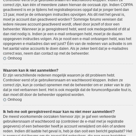
Controleer eerst of je gebruikersnaam en wachtwoord kloppen. Indien ze
correct zijn, kan één of meerdere zaken hiervan de oorzaak zijn. Indien COPPA
geactiveerd is en je tijdens het registratieproces opgaf dat je jonger bent dan
13 jaar, moet je de ontvangen instructies opvolgen. Als dit niet het geval is,
moet je account dan geactiveerd worden? Sommige forums vereisen dat
iedere nieuwe account geactiveerd wordt, ofwel door jezelf of door een
beheerder. Wanneer je je geregistreerd hebt, werd ook medegedeeld of dit al
dan niet nodig is. Indien je een e-mail ontvangen hebt, moet je de daarin
opgegeven instructies volgen. Als je nooit een e-mail ontvangen hebt, was het
opgegeven e-mailadres dan wel juist? Één van de redenen van activatie is om
het aantal valse accounts te doen dalen. Als je zeker bent dat je e-mailadres
correct was, neem dan contact op met de beheerder.
Omhoog
Waarom kan ik niet aanmelden?
Er zijn verschillende redenen mogelijk waarom je dit probleem hebt.
Controleer eerst of je gebruikersnaam en wachtwoord kloppen. Indien ze
correct zijn, kun je contact opnemen met de beheerder om er zeker van te zijn
dat je niet verbannen bent. Het is ook mogelijk dat de forumconfiguratie fout is,
dan moet dit door de beheerder opgelost worden.
Omhoog
Ik heb me ooit geregistreerd maar kan nu niet meer aanmelden!?
De meest voorkomende oorzaken hiervoor zijn: je gaf een verkeerde
gebruikersnaam of wachtwoord op (controleer de e-mail met je registratie
gegevens) of een beheerder heeft je account verwijderd om één of andere
reden. Indien dit laatste het geval is, heb je dan ooit een bericht geplaatst? Het