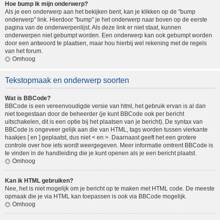
Hoe bump ik mijn onderwerp?
Als je een onderwerp aan het bekijken bent, kan je klikken op de "bump
onderwerp" link. Hierdoor "bump" je het onderwerp naar boven op de eerste
pagina van de onderwerpenlijst. Als deze link er niet staat, kunnen
onderwerpen niet gebumpt worden. Een onderwerp kan ook gebumpt worden
door een antwoord te plaatsen, maar hou hierbij wel rekening met de regels
van het forum.
Omhoog
Tekstopmaak en onderwerp soorten
Wat is BBCode?
BBCode is een vereenvoudigde versie van html, het gebruik ervan is al dan
niet toegestaan door de beheerder (je kunt BBCode ook per bericht
uitschakelen, dit is een optie bij het plaatsen van je bericht). De syntax van
BBCode is ongeveer gelijk aan die van HTML, tags worden tussen vierkante
haakjes [ en ] geplaatst, dus niet < en >. Daarnaast geeft het een grotere
controle over hoe iets wordt weergegeven. Meer informatie omtrent BBCode is
te vinden in de handleiding die je kunt openen als je een bericht plaatst.
Omhoog
Kan ik HTML gebruiken?
Nee, het is niet mogelijk om je bericht op te maken met HTML code. De meeste
opmaak die je via HTML kan toepassen is ook via BBCode mogelijk.
Omhoog