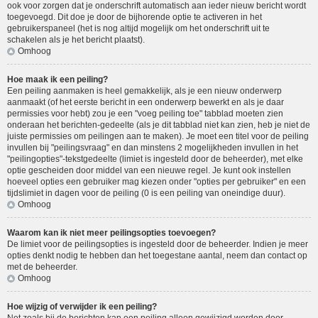
ook voor zorgen dat je onderschrift automatisch aan ieder nieuw bericht wordt
toegevoegd. Dit doe je door de bijhorende optie te activeren in het
gebruikerspaneel (het is nog altijd mogelijk om het onderschrift uit te
schakelen als je het bericht plaatst).
Omhoog
Hoe maak ik een peiling?
Een peiling aanmaken is heel gemakkelijk, als je een nieuw onderwerp
aanmaakt (of het eerste bericht in een onderwerp bewerkt en als je daar
permissies voor hebt) zou je een "voeg peiling toe" tabblad moeten zien
onderaan het berichten-gedeelte (als je dit tabblad niet kan zien, heb je niet de
juiste permissies om peilingen aan te maken). Je moet een titel voor de peiling
invullen bij "peilingsvraag" en dan minstens 2 mogelijkheden invullen in het
"peilingopties"-tekstgedeelte (limiet is ingesteld door de beheerder), met elke
optie gescheiden door middel van een nieuwe regel. Je kunt ook instellen
hoeveel opties een gebruiker mag kiezen onder "opties per gebruiker" en een
tijdslimiet in dagen voor de peiling (0 is een peiling van oneindige duur).
Omhoog
Waarom kan ik niet meer peilingsopties toevoegen?
De limiet voor de peilingsopties is ingesteld door de beheerder. Indien je meer
opties denkt nodig te hebben dan het toegestane aantal, neem dan contact op
met de beheerder.
Omhoog
Hoe wijzig of verwijder ik een peiling?