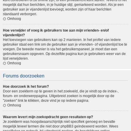
kunt controleren of ze online zijn, of een privébericht kunt sturen. Tevens is het
mogelijk dat hun berichten, in je huidige stijl, gemarkeerd worden. Als je een
gebruiker aan je vijandenlijst toevoegt, worden zijn of haar berichten
standaard verborgen.
Omhoog
Hoe verwijder of voeg ik gebruikers toe aan mijn vrienden- en/of
vijandenlijst?
Het toevoegen van gebruikers kan op 2 manieren. In het profiel van iedere
gebruiker staat een link om de gebruiker aan je vrienden- of vijandenlijst toe te
voegen. De tweede manier is via het gebruikerspaneel, je moet dan een
gebruikersnaam opgeven. Op dezelfde pagina kun je gebruikers weer van de
lijst verwijderen.
Omhoog
Forums doorzoeken
Hoe doorzoek ik het forum?
Door een zoekterm op te geven in het zoekveld, die je vindt op de index-,
forum- en onderwerppagina. Uitgebreid zoeken is mogelijk door op de
"zoeken" link te klikken, deze vind je op iedere pagina.
Omhoog
Waarom levert mijn zoekopdracht geen resultaten op?
Je zoekterm was hoogstwaarschijnlijk niet specifiek genoeg en bevatte
mogelijk teveel termen die niet door phpBB3 geïndexeerd worden. Wees