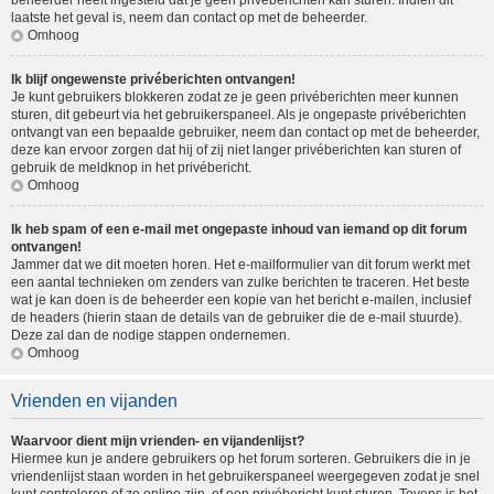
beheerder heeft ingesteld dat je geen privéberichten kan sturen. Indien dit
laatste het geval is, neem dan contact op met de beheerder.
Omhoog
Ik blijf ongewenste privéberichten ontvangen!
Je kunt gebruikers blokkeren zodat ze je geen privéberichten meer kunnen
sturen, dit gebeurt via het gebruikerspaneel. Als je ongepaste privéberichten
ontvangt van een bepaalde gebruiker, neem dan contact op met de beheerder,
deze kan ervoor zorgen dat hij of zij niet langer privéberichten kan sturen of
gebruik de meldknop in het privébericht.
Omhoog
Ik heb spam of een e-mail met ongepaste inhoud van iemand op dit forum
ontvangen!
Jammer dat we dit moeten horen. Het e-mailformulier van dit forum werkt met
een aantal technieken om zenders van zulke berichten te traceren. Het beste
wat je kan doen is de beheerder een kopie van het bericht e-mailen, inclusief
de headers (hierin staan de details van de gebruiker die de e-mail stuurde).
Deze zal dan de nodige stappen ondernemen.
Omhoog
Vrienden en vijanden
Waarvoor dient mijn vrienden- en vijandenlijst?
Hiermee kun je andere gebruikers op het forum sorteren. Gebruikers die in je
vriendenlijst staan worden in het gebruikerspaneel weergegeven zodat je snel