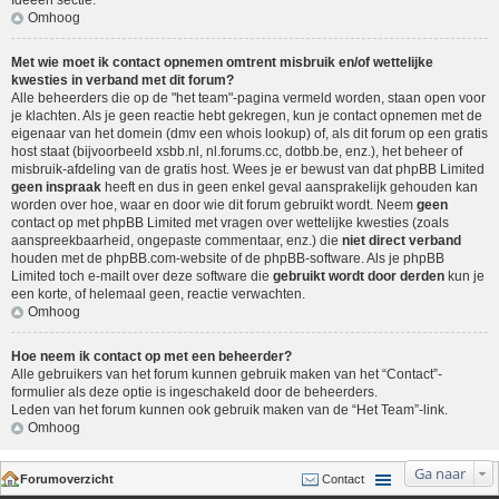
Ideeën sectie
.
Omhoog
Met wie moet ik contact opnemen omtrent misbruik en/of wettelijke
kwesties in verband met dit forum?
Alle beheerders die op de "het team"-pagina vermeld worden, staan open voor
je klachten. Als je geen reactie hebt gekregen, kun je contact opnemen met de
eigenaar van het domein (dmv een
whois lookup
) of, als dit forum op een gratis
host staat (bijvoorbeeld xsbb.nl, nl.forums.cc, dotbb.be, enz.), het beheer of
misbruik-afdeling van de gratis host. Wees je er bewust van dat phpBB Limited
geen inspraak
heeft en dus in geen enkel geval aansprakelijk gehouden kan
worden over hoe, waar en door wie dit forum gebruikt wordt. Neem
geen
contact op met phpBB Limited met vragen over wettelijke kwesties (zoals
aanspreekbaarheid, ongepaste commentaar, enz.) die
niet direct verband
houden met de phpBB.com-website of de phpBB-software. Als je phpBB
Limited toch e-mailt over deze software die
gebruikt wordt door derden
kun je
een korte, of helemaal geen, reactie verwachten.
Omhoog
Hoe neem ik contact op met een beheerder?
Alle gebruikers van het forum kunnen gebruik maken van het “Contact”-
formulier als deze optie is ingeschakeld door de beheerders.
Leden van het forum kunnen ook gebruik maken van de “Het Team”-link.
Omhoog
Ga naar
Forumoverzicht
Contact