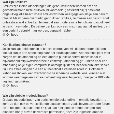
Wat zijn Smilies?
Smilies zijn kleine afbeeldingen die gebruikt kunnen worden om een
gevoelstoestand uit te drukken, bijvoorbeeld :) betekent blij, :( betekent
ongelukkig. Alle beschikbare smilies worden weergegeven als je een bericht
plaatst. Maak geen overdadig gebruik van smilies, ze maken een bericht snel
onleesbaar wat er toe kan leiden dat een moderator je bericht aanpast of heel
je bericht verwijdert. De beheerder kan ook een maximaal aantal smilies, dat in
een bericht gebruikt mag worden, bepaald hebben.
Omhoog
Kan ik afbeeldingen plaatsen?
Ja, je kunt afbeeldingen in je bericht weergeven. Als de beheerder bijlagen
toelaat kun je een afbeelding naar het forum uploaden. Anders moet je er voor
zorgen dat de afbeelding op een andere publieke server beschikbaar is,
bijvoorbeeld http://www.voorbeeld.com/mijn_afbeelding.gif. Linken naar een
afbeelding op je eigen computer is onmogelijk (tenzij het een publieke server
is). Ook afbeeldingen die een authentificatie vereisen zoals in: Hotmail of
Yahoo mailboxen, een wachtwoord beschermde website, enz. kunnen niet
worden weergegeven. Om een afbeelding weer te geven, moet je de BBCode
tag [img] gebruiken.
Omhoog
Wat zijn globale mededelingen?
Globale mededelingen zijn berichten die belangrijke informatie bevatten, je
komt ze dan ook op verschillende plaatsen tegen zoals bovenaan ieder forum
en in het gebruikerspaneel. Of je al dan niet globale mededelingen kan
plaatsen hangt af van de vereiste permissies, deze zijn ingesteld door de