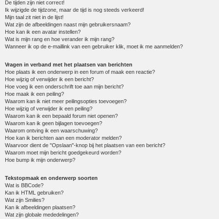
De tijden zijn niet correct!
Ik wijzigde de tijdzone, maar de tijd is nog steeds verkeerd!
Mijn taal zit niet in de lijst!
Wat zijn de afbeeldingen naast mijn gebruikersnaam?
Hoe kan ik een avatar instellen?
Wat is mijn rang en hoe verander ik mijn rang?
Wanneer ik op de e-maillink van een gebruiker klik, moet ik me aanmelden?
Vragen in verband met het plaatsen van berichten
Hoe plaats ik een onderwerp in een forum of maak een reactie?
Hoe wijzig of verwijder ik een bericht?
Hoe voeg ik een onderschrift toe aan mijn bericht?
Hoe maak ik een peiling?
Waarom kan ik niet meer peilingsopties toevoegen?
Hoe wijzig of verwijder ik een peiling?
Waarom kan ik een bepaald forum niet openen?
Waarom kan ik geen bijlagen toevoegen?
Waarom ontving ik een waarschuwing?
Hoe kan ik berichten aan een moderator melden?
Waarvoor dient de "Opslaan"-knop bij het plaatsen van een bericht?
Waarom moet mijn bericht goedgekeurd worden?
Hoe bump ik mijn onderwerp?
Tekstopmaak en onderwerp soorten
Wat is BBCode?
Kan ik HTML gebruiken?
Wat zijn Smilies?
Kan ik afbeeldingen plaatsen?
Wat zijn globale mededelingen?