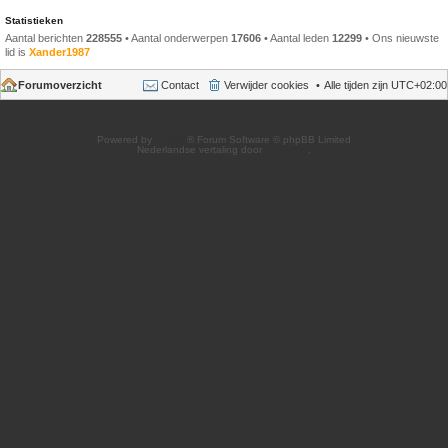
Statistieken
Aantal berichten
228555
• Aantal onderwerpen
17606
• Aantal leden
12299
• Ons nieuwste
lid is
Xander1987
Forumoverzicht
Contact
Verwijder cookies
Alle tijden zijn
UTC+02:00
Powered by
phpBB
® Forum Software © phpBB Limited
Nederlandse vertaling door
phpBB.nl
.