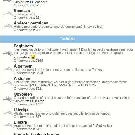
Subforum:
Crossers
Onderwerpen:
55
Specials
Je kent ze wel...
Onderwerpen:
12
Andere voertuigen
Heb je nog andere gemotoriseerde voertuigen? Show ze hier!
Onderwerpen:
338
Techniek
Beginners
Net nieuw op dit forum, of twee linkerhanden? Dan is het beginnersforum iets voor
jou. [wil je ook supporter worden voor dit forum? meld je aan voor de groep
supporters
Onderwerpen:
7365
Algemeen
In dit gedeelte kan je algemene vragen stellen over je Tomos.
Onderwerpen:
3828
Afstellen
lukt het niet met afstellen? Stel hier al je afstel problemen en stotterende tomos
problemen [ALLE SPROEIER VRAGEN HIER DUS OOK]
Onderwerpen:
591
Opvoeren
Gaat de snorfiets of bromfiets te zacht? Lees hier of stel een vraag over tuning!
Subforum:
Uitlaten
Onderwerpen:
1481
Uiterlijk
Plaats hier uw tips en of problemen over het uiterlijk van de tomos
Onderwerpen:
357
Elektra
Vragen over de ontsteking, of hoe je de toeter aansluit?! Stel ze hier
Onderwerpen:
615
English/ Deutsch Forum