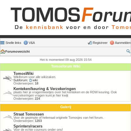
Snelle links
V&A
Registreer
Aanmelden
Forumoverzicht
Het is momenteel 09 aug 2026 15:54
Tomosforum Wiki
TomosWiki
Wikiforum voor alle wikizaken.
Subforum:
wiki
Onderwerpen:
18
Kenteken/keuring & Verzekeringen
plaats hier je vragen/weetjes over het kenteken en de RDW keuring. Ook
verzekeringen vragen kunt je hier kwijt
Onderwerpen:
224
Galerij
Straat Tomossen
Voor de gepimpte of helemaal originele Tomosjes van het forum.
Onderwerpen:
1203
Sprinters/racers
Voor de echte coureurs onder ons!