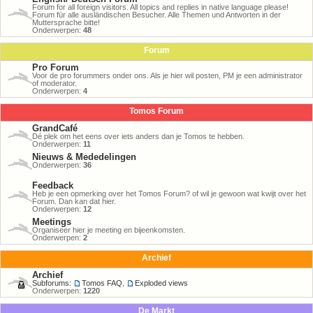
Forum for all foreign visitors. All topics and replies in native language please!
Forum für alle ausländischen Besucher. Alle Themen und Antworten in der
Muttersprache bitte!
Onderwerpen:
48
Forum
Pro Forum
Voor de pro forummers onder ons. Als je hier wil posten, PM je een administrator
of moderator.
Onderwerpen:
4
Tomos Forum
GrandCafé
Dé plek om het eens over iets anders dan je Tomos te hebben.
Onderwerpen:
11
Nieuws & Mededelingen
Onderwerpen:
36
Feedback
Heb je een opmerking over het Tomos Forum? of wil je gewoon wat kwijt over het
Forum. Dan kan dat hier.
Onderwerpen:
12
Meetings
Organiseer hier je meeting en bijeenkomsten.
Onderwerpen:
2
Archief
Archief
Subforums:
Tomos FAQ
,
Exploded views
Onderwerpen:
1220
De Markt