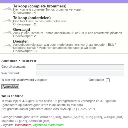
Te koop (complete brommers)
Hier kun je je complete Tomos brommer verkopen.
Onderwerpen:
4
Te koop (onderdelen)
Bied hier losse Tomos onderdelen aan.
Onderwerpen:
2
Gevraagd
Zoek je een Tomos of Tomos onderdelen? Hier kun je een advertentie plaatsen.
Onderwerpen:
2
Diensten
Aangeboden diensten wat door medeforummers wordt aangeboden. Blok /
koppeling revisie? Vindt hier iemand die het voor je wilt doen.
Onderwerpen:
10
Aanmelden
•
Registreer
Gebruikersnaam:
Wachtwoord:
Ik ben mijn wachtwoord vergeten
Onthouden
Wie is er online
In totaal zijn er
376
gebruikers online :: 6 geregistreerd, 0 verborgen en 370 gasten
(gebaseerd op actieve gebruikers in de laatste 10 minuten)
Het grootste aantal gebruikers online was
8626
op 27 jul 2025 22:01
Geregistreerde gebruikers:
Amazon [Bot]
,
Baidu [Spider]
,
Bing [Bot]
,
Google [Bot]
,
Majestic-12 [Bot]
,
Semrush [Bot]
Legenda:
Beheerders
,
Algemene moderators