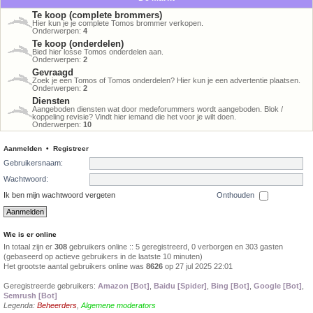
Te koop (complete brommers)
Hier kun je je complete Tomos brommer verkopen.
Onderwerpen:
4
Te koop (onderdelen)
Bied hier losse Tomos onderdelen aan.
Onderwerpen:
2
Gevraagd
Zoek je een Tomos of Tomos onderdelen? Hier kun je een advertentie plaatsen.
Onderwerpen:
2
Diensten
Aangeboden diensten wat door medeforummers wordt aangeboden. Blok /
koppeling revisie? Vindt hier iemand die het voor je wilt doen.
Onderwerpen:
10
Aanmelden
•
Registreer
Gebruikersnaam:
Wachtwoord:
Ik ben mijn wachtwoord vergeten
Onthouden
Wie is er online
In totaal zijn er
308
gebruikers online :: 5 geregistreerd, 0 verborgen en 303 gasten
(gebaseerd op actieve gebruikers in de laatste 10 minuten)
Het grootste aantal gebruikers online was
8626
op 27 jul 2025 22:01
Geregistreerde gebruikers:
Amazon [Bot]
,
Baidu [Spider]
,
Bing [Bot]
,
Google [Bot]
,
Semrush [Bot]
Legenda:
Beheerders
,
Algemene moderators