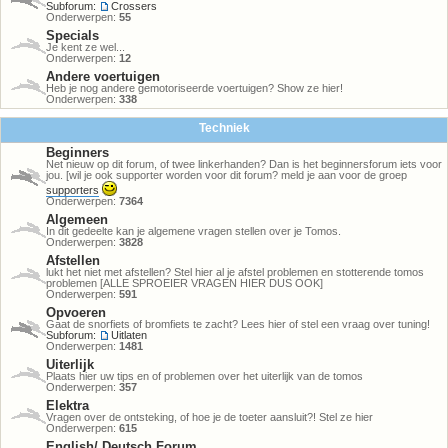
Subforum:
Crossers
Onderwerpen:
55
Specials
Je kent ze wel...
Onderwerpen:
12
Andere voertuigen
Heb je nog andere gemotoriseerde voertuigen? Show ze hier!
Onderwerpen:
338
Techniek
Beginners
Net nieuw op dit forum, of twee linkerhanden? Dan is het beginnersforum iets voor
jou. [wil je ook supporter worden voor dit forum? meld je aan voor de groep
supporters
Onderwerpen:
7364
Algemeen
In dit gedeelte kan je algemene vragen stellen over je Tomos.
Onderwerpen:
3828
Afstellen
lukt het niet met afstellen? Stel hier al je afstel problemen en stotterende tomos
problemen [ALLE SPROEIER VRAGEN HIER DUS OOK]
Onderwerpen:
591
Opvoeren
Gaat de snorfiets of bromfiets te zacht? Lees hier of stel een vraag over tuning!
Subforum:
Uitlaten
Onderwerpen:
1481
Uiterlijk
Plaats hier uw tips en of problemen over het uiterlijk van de tomos
Onderwerpen:
357
Elektra
Vragen over de ontsteking, of hoe je de toeter aansluit?! Stel ze hier
Onderwerpen:
615
English/ Deutsch Forum