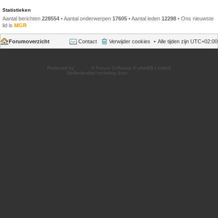
Statistieken
Aantal berichten
228554
• Aantal onderwerpen
17605
• Aantal leden
12298
• Ons nieuwste
lid is
MGR
Forumoverzicht
Contact
Verwijder cookies
Alle tijden zijn
UTC+02:00
Powered by
phpBB
® Forum Software © phpBB Limited
Nederlandse vertaling door
phpBB.nl
.