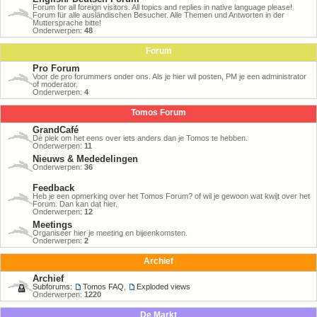
Forum for all foreign visitors. All topics and replies in native language please!
Forum für alle ausländischen Besucher. Alle Themen und Antworten in der
Muttersprache bitte!
Onderwerpen:
48
Forum
Pro Forum
Voor de pro forummers onder ons. Als je hier wil posten, PM je een administrator
of moderator.
Onderwerpen:
4
Tomos Forum
GrandCafé
Dé plek om het eens over iets anders dan je Tomos te hebben.
Onderwerpen:
11
Nieuws & Mededelingen
Onderwerpen:
36
Feedback
Heb je een opmerking over het Tomos Forum? of wil je gewoon wat kwijt over het
Forum. Dan kan dat hier.
Onderwerpen:
12
Meetings
Organiseer hier je meeting en bijeenkomsten.
Onderwerpen:
2
Archief
Archief
Subforums:
Tomos FAQ
,
Exploded views
Onderwerpen:
1220
De Markt