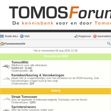
Snelle links
V&A
Registreer
Aanmelden
Forumoverzicht
Het is momenteel 09 aug 2026 12:36
Tomosforum Wiki
TomosWiki
Wikiforum voor alle wikizaken.
Subforum:
wiki
Onderwerpen:
18
Kenteken/keuring & Verzekeringen
plaats hier je vragen/weetjes over het kenteken en de RDW keuring. Ook
verzekeringen vragen kunt je hier kwijt
Onderwerpen:
224
Galerij
Straat Tomossen
Voor de gepimpte of helemaal originele Tomosjes van het forum.
Onderwerpen:
1203
Sprinters/racers
Voor de echte coureurs onder ons!