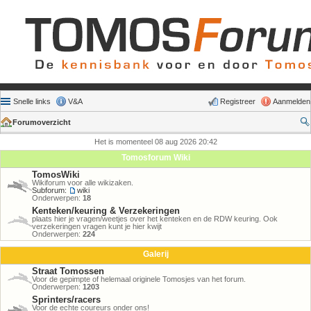
Snelle links
V&A
Registreer
Aanmelden
Forumoverzicht
Het is momenteel 08 aug 2026 20:42
Tomosforum Wiki
TomosWiki
Wikiforum voor alle wikizaken.
Subforum:
wiki
Onderwerpen:
18
Kenteken/keuring & Verzekeringen
plaats hier je vragen/weetjes over het kenteken en de RDW keuring. Ook
verzekeringen vragen kunt je hier kwijt
Onderwerpen:
224
Galerij
Straat Tomossen
Voor de gepimpte of helemaal originele Tomosjes van het forum.
Onderwerpen:
1203
Sprinters/racers
Voor de echte coureurs onder ons!