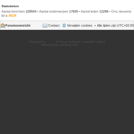
Statistieken
Aantal berichten
228554
• Aantal onderwerpen
17605
• Aantal leden
12298
• Ons nieuwste
lid is
MGR
Forumoverzicht
Contact
Verwijder cookies
Alle tijden zijn
UTC+02:00
Powered by
phpBB
® Forum Software © phpBB Limited
Nederlandse vertaling door
phpBB.nl
.