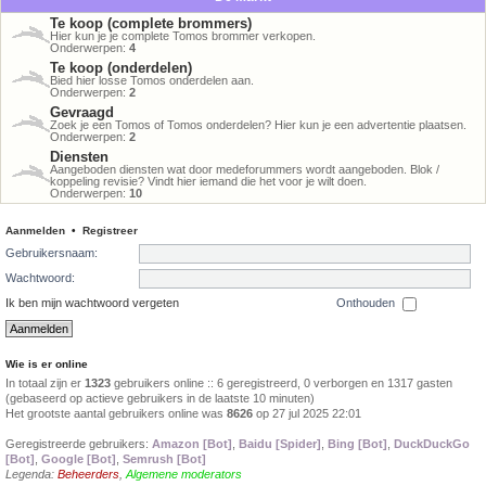
Te koop (complete brommers)
Hier kun je je complete Tomos brommer verkopen.
Onderwerpen:
4
Te koop (onderdelen)
Bied hier losse Tomos onderdelen aan.
Onderwerpen:
2
Gevraagd
Zoek je een Tomos of Tomos onderdelen? Hier kun je een advertentie plaatsen.
Onderwerpen:
2
Diensten
Aangeboden diensten wat door medeforummers wordt aangeboden. Blok /
koppeling revisie? Vindt hier iemand die het voor je wilt doen.
Onderwerpen:
10
Aanmelden
•
Registreer
Gebruikersnaam:
Wachtwoord:
Ik ben mijn wachtwoord vergeten
Onthouden
Wie is er online
In totaal zijn er
1323
gebruikers online :: 6 geregistreerd, 0 verborgen en 1317 gasten
(gebaseerd op actieve gebruikers in de laatste 10 minuten)
Het grootste aantal gebruikers online was
8626
op 27 jul 2025 22:01
Geregistreerde gebruikers:
Amazon [Bot]
,
Baidu [Spider]
,
Bing [Bot]
,
DuckDuckGo
[Bot]
,
Google [Bot]
,
Semrush [Bot]
Legenda:
Beheerders
,
Algemene moderators