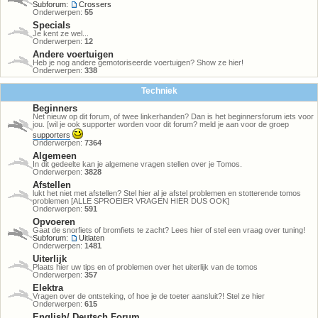
Subforum:
Crossers
Onderwerpen:
55
Specials
Je kent ze wel...
Onderwerpen:
12
Andere voertuigen
Heb je nog andere gemotoriseerde voertuigen? Show ze hier!
Onderwerpen:
338
Techniek
Beginners
Net nieuw op dit forum, of twee linkerhanden? Dan is het beginnersforum iets voor
jou. [wil je ook supporter worden voor dit forum? meld je aan voor de groep
supporters
Onderwerpen:
7364
Algemeen
In dit gedeelte kan je algemene vragen stellen over je Tomos.
Onderwerpen:
3828
Afstellen
lukt het niet met afstellen? Stel hier al je afstel problemen en stotterende tomos
problemen [ALLE SPROEIER VRAGEN HIER DUS OOK]
Onderwerpen:
591
Opvoeren
Gaat de snorfiets of bromfiets te zacht? Lees hier of stel een vraag over tuning!
Subforum:
Uitlaten
Onderwerpen:
1481
Uiterlijk
Plaats hier uw tips en of problemen over het uiterlijk van de tomos
Onderwerpen:
357
Elektra
Vragen over de ontsteking, of hoe je de toeter aansluit?! Stel ze hier
Onderwerpen:
615
English/ Deutsch Forum