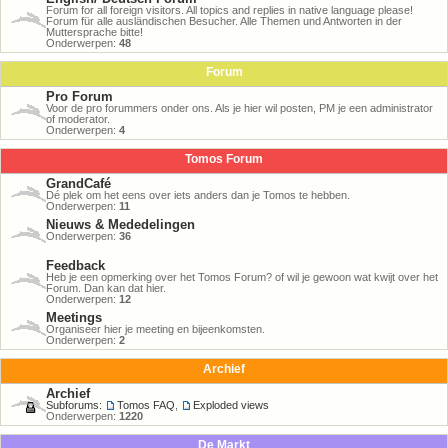
Forum for all foreign visitors. All topics and replies in native language please!
Forum für alle ausländischen Besucher. Alle Themen und Antworten in der
Muttersprache bitte!
Onderwerpen:
48
Forum
Pro Forum
Voor de pro forummers onder ons. Als je hier wil posten, PM je een administrator
of moderator.
Onderwerpen:
4
Tomos Forum
GrandCafé
Dé plek om het eens over iets anders dan je Tomos te hebben.
Onderwerpen:
11
Nieuws & Mededelingen
Onderwerpen:
36
Feedback
Heb je een opmerking over het Tomos Forum? of wil je gewoon wat kwijt over het
Forum. Dan kan dat hier.
Onderwerpen:
12
Meetings
Organiseer hier je meeting en bijeenkomsten.
Onderwerpen:
2
Archief
Archief
Subforums:
Tomos FAQ
,
Exploded views
Onderwerpen:
1220
De Markt