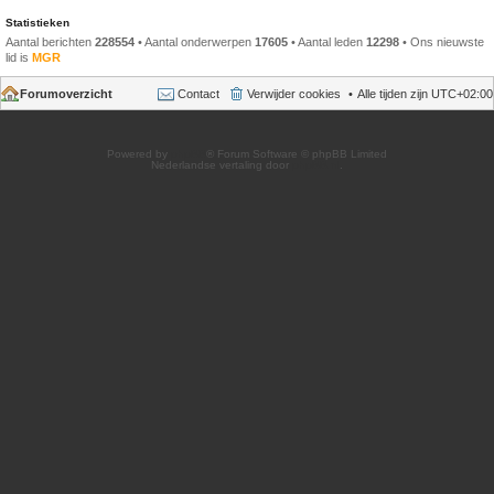
Statistieken
Aantal berichten
228554
• Aantal onderwerpen
17605
• Aantal leden
12298
• Ons nieuwste
lid is
MGR
Forumoverzicht
Contact
Verwijder cookies
Alle tijden zijn
UTC+02:00
Powered by
phpBB
® Forum Software © phpBB Limited
Nederlandse vertaling door
phpBB.nl
.