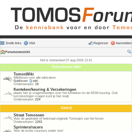
Snelle links
V&A
Registreer
Aanmelden
Forumoverzicht
Het is momenteel 07 aug 2026 13:41
Tomosforum Wiki
TomosWiki
Wikiforum voor alle wikizaken.
Subforum:
wiki
Onderwerpen:
18
Kenteken/keuring & Verzekeringen
plaats hier je vragen/weetjes over het kenteken en de RDW keuring. Ook
verzekeringen vragen kunt je hier kwijt
Onderwerpen:
224
Galerij
Straat Tomossen
Voor de gepimpte of helemaal originele Tomosjes van het forum.
Onderwerpen:
1203
Sprinters/racers
Voor de echte coureurs onder ons!