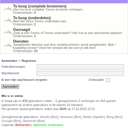
Te koop (complete brommers)
Hier kun je je complete Tomos brommer verkopen.
Onderwerpen:
4
Te koop (onderdelen)
Bied hier losse Tomos onderdelen aan.
Onderwerpen:
2
Gevraagd
Zoek je een Tomos of Tomos onderdelen? Hier kun je een advertentie plaatsen.
Onderwerpen:
2
Diensten
Aangeboden diensten wat door medeforummers wordt aangeboden. Blok /
koppeling revisie? Vindt hier iemand die het voor je wilt doen.
Onderwerpen:
10
Aanmelden
•
Registreer
Gebruikersnaam:
Wachtwoord:
Ik ben mijn wachtwoord vergeten
Onthouden
Wie is er online
In totaal zijn er
470
gebruikers online :: 6 geregistreerd, 0 verborgen en 464 gasten
(gebaseerd op actieve gebruikers in de laatste 10 minuten)
Het grootste aantal gebruikers online was
8626
op 27 jul 2025 22:01
Geregistreerde gebruikers:
Ahrefs [Bot]
,
Amazon [Bot]
,
Baidu [Spider]
,
Bing [Bot]
,
Google [Bot]
,
Semrush [Bot]
Legenda:
Beheerders
,
Algemene moderators