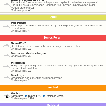
Forum for all foreign visitors. All topics and replies in native language please!
Forum für alle ausländischen Besucher. Alle Themen und Antworten in der
Muttersprache bitte!
Onderwerpen:
48
Forum
Pro Forum
Voor de pro forummers onder ons. Als je hier wil posten, PM je een administrator
of moderator.
Onderwerpen:
4
Tomos Forum
GrandCafé
Dé plek om het eens over iets anders dan je Tomos te hebben.
Onderwerpen:
11
Nieuws & Mededelingen
Onderwerpen:
36
Feedback
Heb je een opmerking over het Tomos Forum? of wil je gewoon wat kwijt over het
Forum. Dan kan dat hier.
Onderwerpen:
12
Meetings
Organiseer hier je meeting en bijeenkomsten.
Onderwerpen:
2
Archief
Archief
Subforums:
Tomos FAQ
,
Exploded views
Onderwerpen:
1220
De Markt