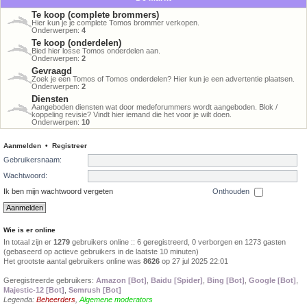
Te koop (complete brommers)
Hier kun je je complete Tomos brommer verkopen.
Onderwerpen:
4
Te koop (onderdelen)
Bied hier losse Tomos onderdelen aan.
Onderwerpen:
2
Gevraagd
Zoek je een Tomos of Tomos onderdelen? Hier kun je een advertentie plaatsen.
Onderwerpen:
2
Diensten
Aangeboden diensten wat door medeforummers wordt aangeboden. Blok /
koppeling revisie? Vindt hier iemand die het voor je wilt doen.
Onderwerpen:
10
Aanmelden
•
Registreer
Gebruikersnaam:
Wachtwoord:
Ik ben mijn wachtwoord vergeten
Onthouden
Wie is er online
In totaal zijn er
1279
gebruikers online :: 6 geregistreerd, 0 verborgen en 1273 gasten
(gebaseerd op actieve gebruikers in de laatste 10 minuten)
Het grootste aantal gebruikers online was
8626
op 27 jul 2025 22:01
Geregistreerde gebruikers:
Amazon [Bot]
,
Baidu [Spider]
,
Bing [Bot]
,
Google [Bot]
,
Majestic-12 [Bot]
,
Semrush [Bot]
Legenda:
Beheerders
,
Algemene moderators