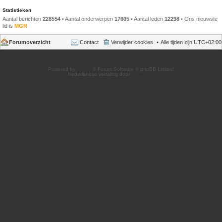
Statistieken
Aantal berichten
228554
• Aantal onderwerpen
17605
• Aantal leden
12298
• Ons nieuwste
lid is
MGR
Forumoverzicht
Contact
Verwijder cookies
Alle tijden zijn
UTC+02:00
Powered by
phpBB
® Forum Software © phpBB Limited
Nederlandse vertaling door
phpBB.nl
.