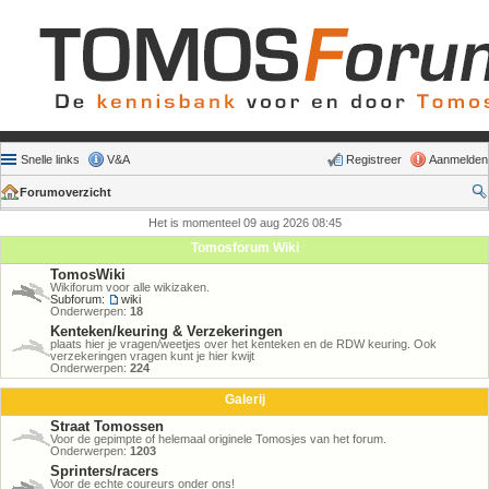
Snelle links
V&A
Registreer
Aanmelden
Forumoverzicht
Het is momenteel 09 aug 2026 08:45
Tomosforum Wiki
TomosWiki
Wikiforum voor alle wikizaken.
Subforum:
wiki
Onderwerpen:
18
Kenteken/keuring & Verzekeringen
plaats hier je vragen/weetjes over het kenteken en de RDW keuring. Ook
verzekeringen vragen kunt je hier kwijt
Onderwerpen:
224
Galerij
Straat Tomossen
Voor de gepimpte of helemaal originele Tomosjes van het forum.
Onderwerpen:
1203
Sprinters/racers
Voor de echte coureurs onder ons!