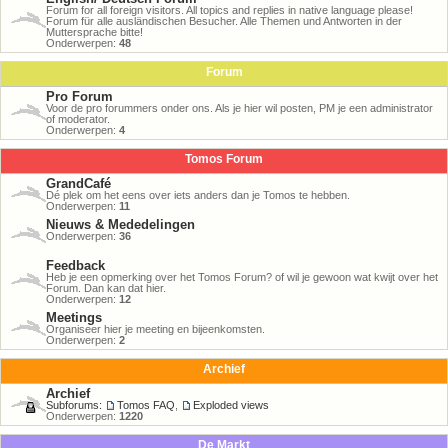
Forum for all foreign visitors. All topics and replies in native language please!
Forum für alle ausländischen Besucher. Alle Themen und Antworten in der
Muttersprache bitte!
Onderwerpen:
48
Forum
Pro Forum
Voor de pro forummers onder ons. Als je hier wil posten, PM je een administrator
of moderator.
Onderwerpen:
4
Tomos Forum
GrandCafé
Dé plek om het eens over iets anders dan je Tomos te hebben.
Onderwerpen:
11
Nieuws & Mededelingen
Onderwerpen:
36
Feedback
Heb je een opmerking over het Tomos Forum? of wil je gewoon wat kwijt over het
Forum. Dan kan dat hier.
Onderwerpen:
12
Meetings
Organiseer hier je meeting en bijeenkomsten.
Onderwerpen:
2
Archief
Archief
Subforums:
Tomos FAQ
,
Exploded views
Onderwerpen:
1220
De Markt