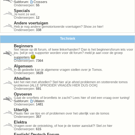
Subforum:
Crossers
Onderwerpen:
55
Specials
Je kent ze wel...
Onderwerpen:
12
Andere voertuigen
Heb je nog andere gemotoriseerde voertuigen? Show ze hier!
Onderwerpen:
338
Techniek
Beginners
Net nieuw op dit forum, of twee linkerhanden? Dan is het beginnersforum iets voor
jou. [wil je ook supporter worden voor dit forum? meld je aan voor de groep
supporters
Onderwerpen:
7364
Algemeen
In dit gedeelte kan je algemene vragen stellen over je Tomos.
Onderwerpen:
3828
Afstellen
lukt het niet met afstellen? Stel hier al je afstel problemen en stotterende tomos
problemen [ALLE SPROEIER VRAGEN HIER DUS OOK]
Onderwerpen:
591
Opvoeren
Gaat de snorfiets of bromfiets te zacht? Lees hier of stel een vraag over tuning!
Subforum:
Uitlaten
Onderwerpen:
1481
Uiterlijk
Plaats hier uw tips en of problemen over het uiterlijk van de tomos
Onderwerpen:
357
Elektra
Vragen over de ontsteking, of hoe je de toeter aansluit?! Stel ze hier
Onderwerpen:
615
English/ Deutsch Forum