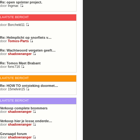
Re: open sprinter project.
door
Ingmar.
Bekijk
laatste
bericht
LAATSTE BERICHT
door
Borcheld11
Bekijk
laatste
bericht
Re: Helmplicht op snorfiets v…
door
Tomos-Parts
Bekijk
laatste
Re: Wachtwoord vergeten geeft…
bericht
door
shadowranger
Bekijk
laatste
Re: Tomos Meet Brabant
bericht
door
fons716
Bekijk
laatste
bericht
LAATSTE BERICHT
Re: HOW TO ontsteking doormet…
door
15melvin15
Bekijk
laatste
bericht
LAATSTE BERICHT
Verkoop complete brommers
door
shadowranger
Bekijk
laatste
Verkoop hier je losse onderde…
bericht
door
shadowranger
Bekijk
laatste
Gevraagd forum
bericht
door
shadowranger
Bekijk