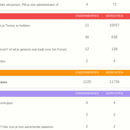
4
72
ier wil posten, PM je een administrator of
ONDERWERPEN
BERICHTEN
11
10557
n je Tomos te hebben.
36
636
12
138
um? of wil je gewoon wat kwijt over het Forum.
2
4
sten.
ONDERWERPEN
BERICHTEN
1220
11726
views
ONDERWERPEN
BERICHTEN
4
4
verkopen.
2
2
2
2
Hier kun je een advertentie plaatsen.