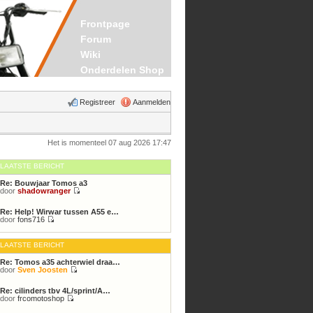
Frontpage
Forum
Wiki
Onderdelen Shop
Registreer
Aanmelden
Het is momenteel 07 aug 2026 17:47
LAATSTE BERICHT
Re: Bouwjaar Tomos a3
door
shadowranger
Bekijk
laatste
Re: Help! Wirwar tussen A55 e…
bericht
door
fons716
Bekijk
laatste
bericht
LAATSTE BERICHT
Re: Tomos a35 achterwiel draa…
door
Sven Joosten
Bekijk
laatste
Re: cilinders tbv 4L/sprint/A…
bericht
door
frcomotoshop
Bekijk
laatste