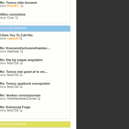
Re: Tomos trike bouwen
bericht
door
PeterFC
Bekijk
laatste
420cc motorblok
bericht
door
Ccer
Bekijk
laatste
bericht
LAATSTE BERICHT
I Dare You To Call Her.
door
capriv6
Bekijk
laatste
bericht
Re: Knarsend/schurend/ratelen…
door
macksly
Bekijk
laatste
Re: Dip bij volgas wegrijden
bericht
door
fons716
Bekijk
laatste
Re: Tomos niet goed af te ste…
bericht
door
fons716
Bekijk
laatste
Re: Tomos spatbord overspuiten
bericht
door
fons716
Bekijk
laatste
Re: Vonken contactpunten
bericht
door
HenkNummerZoveel
Bekijk
laatste
Re: Kettenrad Frage
bericht
door
fons716
Bekijk
laatste
bericht
LAATSTE BERICHT