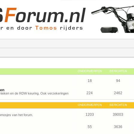
ONDERWERPEN
BERICHTEN
18
94
gen
224
2462
kenteken en de RDW keuring. Ook verzekeringen
ONDERWERPEN
BERICHTEN
1203
39003
Tomosjes van het forum.
55
3636