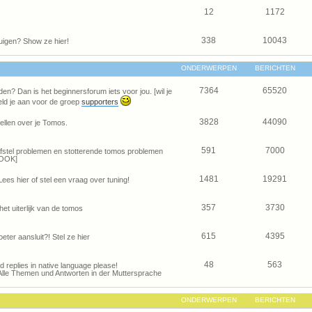
12
1172
338
10043
uigen? Show ze hier!
ONDERWERPEN
BERICHTEN
7364
65520
den? Dan is het beginnersforum iets voor jou. [wil je
ld je aan voor de groep
supporters
3828
44090
ellen over je Tomos.
591
7000
je afstel problemen en stotterende tomos problemen
OOK]
1481
19291
Lees hier of stel een vraag over tuning!
357
3730
het uiterlijk van de tomos
615
4395
eter aansluit?! Stel ze hier
48
563
and replies in native language please!
Alle Themen und Antworten in der Muttersprache
ONDERWERPEN
BERICHTEN