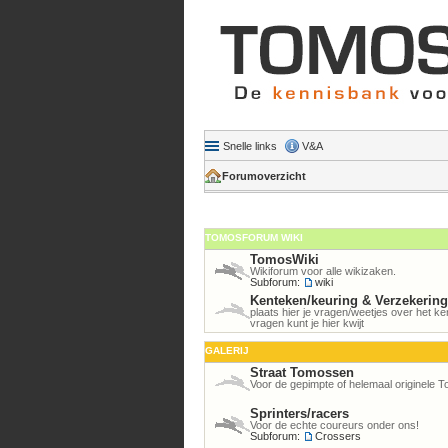
Snelle links
V&A
Forumoverzicht
TOMOSFORUM WIKI
TomosWiki
Wikiforum voor alle wikizaken.
Subforum:
wiki
Kenteken/keuring & Verzekerin
plaats hier je vragen/weetjes over het 
vragen kunt je hier kwijt
GALERIJ
Straat Tomossen
Voor de gepimpte of helemaal originele 
Sprinters/racers
Voor de echte coureurs onder ons!
Subforum:
Crossers