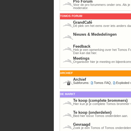
Pro Forum
Voor de pro forummers onder ons. Als je h
moderator.
TOMOS FORUM
GrandCafé
Dé plek om het eens over iets anders da
Nieuws & Mededelingen
Feedback
Heb je een opmerking over het Tomos For
Dan kan dat hier.
Meetings
Organiseer hier je meeting en bijeenkom
ARCHIEF
Archief
Subforums:
Tomos FAQ
,
Exploded 
DE MARKT
Te koop (complete brommers)
Hier kun je je complete Tomos brommer 
Te koop (onderdelen)
Bied hier losse Tomos onderdelen aan.
Gevraagd
Zoek je een Tomos of Tomos onderdelen? 