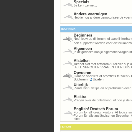
Specials
Je kent ze wel...
Andere voertuigen
Heb je nog andere gemotoriseerde voert
TECHNIEK
Beginners
Net nieuw op dit forum, of twee linkerhan
ook supporter worden voor dit forum? me
Algemeen
In dit gedeelte kan je algemene vragen st
Afstellen
lukt het niet met afstellen? Stel hier al 
[ALLE SPROEIER VRAGEN HIER DUS 
Opvoeren
Gaat de snorfiets of bromfiets te zacht? 
Subforum:
Uitlaten
Uiterlijk
Plaats hier uw tips en of problemen over 
Elektra
Vragen over de ontsteking, of hoe je de to
English/ Deutsch Forum
Forum for all foreign visitors. All topics 
Forum für alle ausländischen Besucher. 
bitte!
FORUM