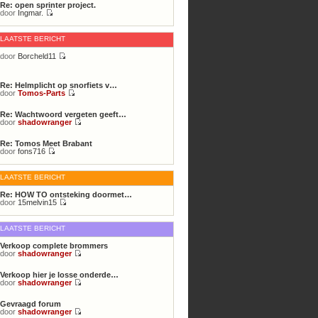
Re: open sprinter project.
door
Ingmar.
Bekijk
laatste
bericht
LAATSTE BERICHT
door
Borcheld11
Bekijk
laatste
bericht
Re: Helmplicht op snorfiets v…
door
Tomos-Parts
Bekijk
laatste
Re: Wachtwoord vergeten geeft…
bericht
door
shadowranger
Bekijk
laatste
Re: Tomos Meet Brabant
bericht
door
fons716
Bekijk
laatste
bericht
LAATSTE BERICHT
Re: HOW TO ontsteking doormet…
door
15melvin15
Bekijk
laatste
bericht
LAATSTE BERICHT
Verkoop complete brommers
door
shadowranger
Bekijk
laatste
Verkoop hier je losse onderde…
bericht
door
shadowranger
Bekijk
laatste
Gevraagd forum
bericht
door
shadowranger
Bekijk