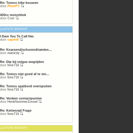
Re: Tomos trike bouwen
bericht
door
PeterFC
Bekijk
laatste
420cc motorblok
bericht
door
Ccer
Bekijk
laatste
bericht
LAATSTE BERICHT
I Dare You To Call Her.
door
capriv6
Bekijk
laatste
bericht
Re: Knarsend/schurend/ratelen…
door
macksly
Bekijk
laatste
Re: Dip bij volgas wegrijden
bericht
door
fons716
Bekijk
laatste
Re: Tomos niet goed af te ste…
bericht
door
fons716
Bekijk
laatste
Re: Tomos spatbord overspuiten
bericht
door
fons716
Bekijk
laatste
Re: Vonken contactpunten
bericht
door
HenkNummerZoveel
Bekijk
laatste
Re: Kettenrad Frage
bericht
door
fons716
Bekijk
laatste
bericht
LAATSTE BERICHT