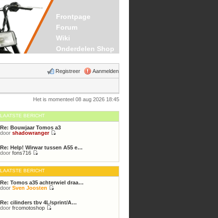
Frontpage
Forum
Wiki
Onderdelen Shop
Registreer
Aanmelden
Het is momenteel 08 aug 2026 18:45
LAATSTE BERICHT
Re: Bouwjaar Tomos a3
door
shadowranger
Bekijk
laatste
Re: Help! Wirwar tussen A55 e…
bericht
door
fons716
Bekijk
laatste
bericht
LAATSTE BERICHT
Re: Tomos a35 achterwiel draa…
door
Sven Joosten
Bekijk
laatste
Re: cilinders tbv 4L/sprint/A…
bericht
door
frcomotoshop
Bekijk
laatste