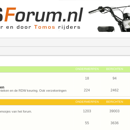
ONDERWERPEN
BERICHTEN
18
94
gen
224
2462
kenteken en de RDW keuring. Ook verzekeringen
ONDERWERPEN
BERICHTEN
1203
39003
Tomosjes van het forum.
55
3636