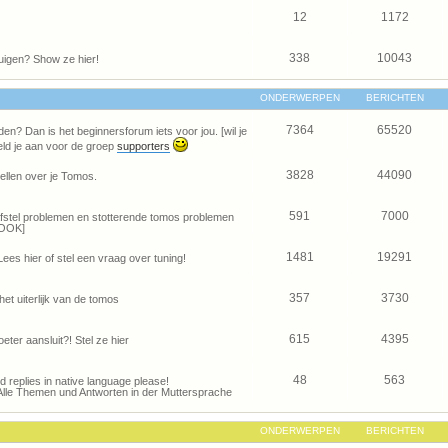
12
1172
338
10043
uigen? Show ze hier!
ONDERWERPEN
BERICHTEN
7364
65520
den? Dan is het beginnersforum iets voor jou. [wil je
ld je aan voor de groep
supporters
3828
44090
ellen over je Tomos.
591
7000
je afstel problemen en stotterende tomos problemen
OOK]
1481
19291
Lees hier of stel een vraag over tuning!
357
3730
het uiterlijk van de tomos
615
4395
eter aansluit?! Stel ze hier
48
563
and replies in native language please!
Alle Themen und Antworten in der Muttersprache
ONDERWERPEN
BERICHTEN