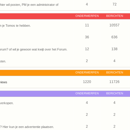
4
72
ier wil posten, PM je een administrator of
ONDERWERPEN
BERICHTEN
11
10557
n je Tomos te hebben.
36
636
12
138
um? of wil je gewoon wat kwijt over het Forum.
2
4
sten.
ONDERWERPEN
BERICHTEN
1220
11726
views
ONDERWERPEN
BERICHTEN
4
4
verkopen.
2
2
2
2
Hier kun je een advertentie plaatsen.