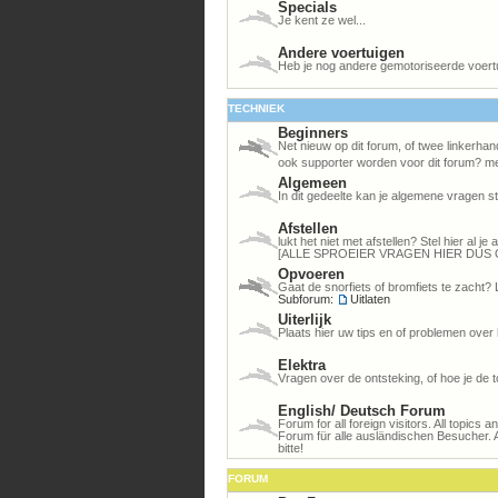
Specials
Je kent ze wel...
Andere voertuigen
Heb je nog andere gemotoriseerde voert
TECHNIEK
Beginners
Net nieuw op dit forum, of twee linkerhan
ook supporter worden voor dit forum? me
Algemeen
In dit gedeelte kan je algemene vragen st
Afstellen
lukt het niet met afstellen? Stel hier al 
[ALLE SPROEIER VRAGEN HIER DUS 
Opvoeren
Gaat de snorfiets of bromfiets te zacht? 
Subforum:
Uitlaten
Uiterlijk
Plaats hier uw tips en of problemen over 
Elektra
Vragen over de ontsteking, of hoe je de to
English/ Deutsch Forum
Forum for all foreign visitors. All topics 
Forum für alle ausländischen Besucher. 
bitte!
FORUM