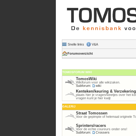
Snelle links
V&A
Forumoverzicht
TOMOSFORUM WIKI
TomosWiki
Wikiforum voor alle wikizaken.
Subforum:
wiki
Kenteken/keuring & Verzekerin
plaats hier je vragen/weetjes over het 
vragen kunt je hier kwijt
GALERIJ
Straat Tomossen
Voor de gepimpte of helemaal originele 
Sprinters/racers
Voor de echte coureurs onder ons!
Subforum:
Crossers