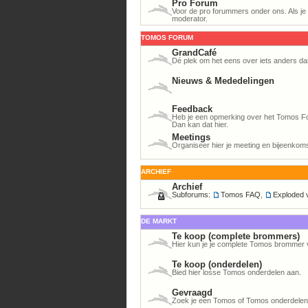
Pro Forum
Voor de pro forummers onder ons. Als je h
moderator.
TOMOS FORUM
GrandCafé
Dé plek om het eens over iets anders da
Nieuws & Mededelingen
Feedback
Heb je een opmerking over het Tomos For
Dan kan dat hier.
Meetings
Organiseer hier je meeting en bijeenkom
ARCHIEF
Archief
Subforums:
Tomos FAQ
,
Exploded 
DE MARKT
Te koop (complete brommers)
Hier kun je je complete Tomos brommer 
Te koop (onderdelen)
Bied hier losse Tomos onderdelen aan.
Gevraagd
Zoek je een Tomos of Tomos onderdelen? 