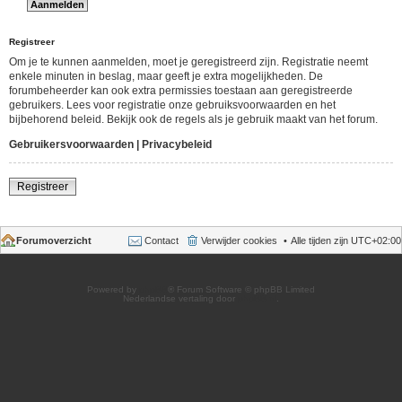
Registreer
Om je te kunnen aanmelden, moet je geregistreerd zijn. Registratie neemt
enkele minuten in beslag, maar geeft je extra mogelijkheden. De
forumbeheerder kan ook extra permissies toestaan aan geregistreerde
gebruikers. Lees voor registratie onze gebruiksvoorwaarden en het
bijbehorend beleid. Bekijk ook de regels als je gebruik maakt van het forum.
Gebruikersvoorwaarden
|
Privacybeleid
Registreer
Forumoverzicht
Contact
Verwijder cookies
Alle tijden zijn
UTC+02:00
Powered by
phpBB
® Forum Software © phpBB Limited
Nederlandse vertaling door
phpBB.nl
.