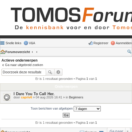
Snelle links
V&A
Registreer
Aanmelden
Forumoverzicht
Actieve onderwerpen
Ga naar uitgebreid zoeken
Er is 1 resultaat gevonden • Pagina
1
van
1
Onderwerpen
I Dare You To Call Her.
door
capriv6
» 04 aug 2026 16:41 » in
Beginners
Toon berichten van afgelopen
Er is 1 resultaat gevonden • Pagina
1
van
1
Ga naar