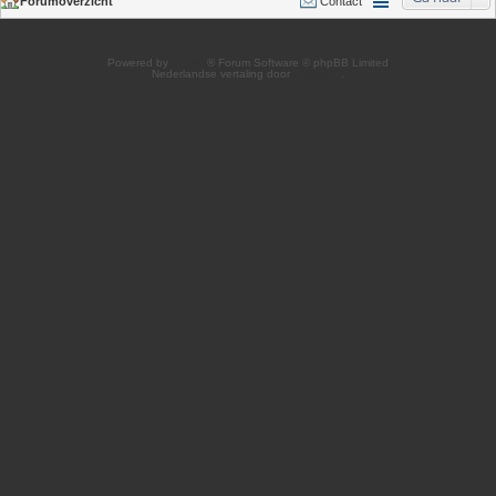
Forumoverzicht
Contact
Powered by
phpBB
® Forum Software © phpBB Limited
Nederlandse vertaling door
phpBB.nl
.