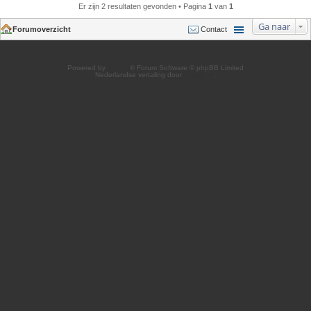
Er zijn 2 resultaten gevonden • Pagina
1
van
1
Ga naar
Forumoverzicht
Contact
Powered by
phpBB
® Forum Software © phpBB Limited
Nederlandse vertaling door
phpBB.nl
.