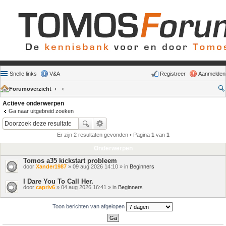
Snelle links
V&A
Registreer
Aanmelden
Forumoverzicht
Actieve onderwerpen
Ga naar uitgebreid zoeken
Er zijn 2 resultaten gevonden • Pagina
1
van
1
Onderwerpen
Tomos a35 kickstart probleem
door
Xander1987
» 09 aug 2026 14:10 » in
Beginners
I Dare You To Call Her.
door
capriv6
» 04 aug 2026 16:41 » in
Beginners
Toon berichten van afgelopen