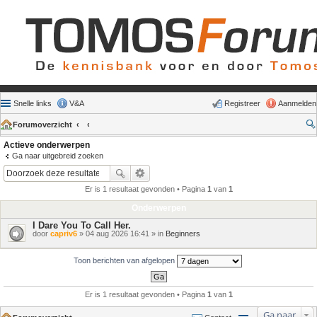
Snelle links
V&A
Registreer
Aanmelden
Forumoverzicht
Actieve onderwerpen
Ga naar uitgebreid zoeken
Er is 1 resultaat gevonden • Pagina
1
van
1
Onderwerpen
I Dare You To Call Her.
door
capriv6
» 04 aug 2026 16:41 » in
Beginners
Toon berichten van afgelopen
Er is 1 resultaat gevonden • Pagina
1
van
1
Ga naar