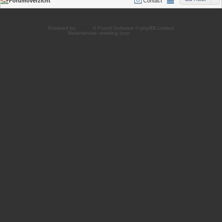
Forumoverzicht
Contact
Powered by
phpBB
® Forum Software © phpBB Limited
Nederlandse vertaling door
phpBB.nl
.