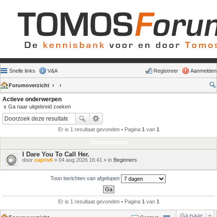
Snelle links
V&A
Registreer
Aanmelden
Forumoverzicht
Actieve onderwerpen
Ga naar uitgebreid zoeken
Er is 1 resultaat gevonden • Pagina
1
van
1
Onderwerpen
I Dare You To Call Her.
door
capriv6
» 04 aug 2026 16:41 » in
Beginners
Toon berichten van afgelopen
Er is 1 resultaat gevonden • Pagina
1
van
1
Ga naar