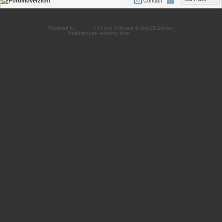
Forumoverzicht
Contact
Powered by
phpBB
® Forum Software © phpBB Limited
Nederlandse vertaling door
phpBB.nl
.