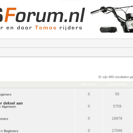
Er zijn 480 resultaten 
REACTIES
WEERGAVES
0
55
eginners
r deksel aan
0
5759
in
Algemeen
0
16876
inners
0
17046
 in
Beginners