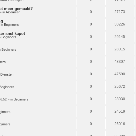
iet meer gemaakt?
0
27173
» in
Algemeen
ng
0
30226
 in
Beginners
ker snel kapot
0
29145
n
Beginners
0
28015
n
Beginners
0
48307
ners
0
47590
n
Diensten
0
25672
Beginners
0
28030
6:52 » in
Beginners
0
24519
ginners
0
26016
ginners