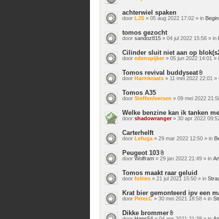
achterwiel spaken
door
LJS
» 05 aug 2022 17:02 » in
Begin
tomos gezocht
door
sandoz815
» 04 jul 2022 15:56 » in
Cilinder sluit niet aan op blok(s
door
edenspijker
» 05 jun 2022 14:01 » 
Tomos revival buddyseat
Bijlage
door
Harmkraats
» 11 mei 2022 22:01 » 
Tomos A35
door
SteffenIversen
» 09 mei 2022 21:5
Welke benzine kan ik tanken m
door
shadowranger
» 30 apr 2022 09:52
Carterhelft
door
Lefuga
» 29 mar 2022 12:50 » in
B
Peugeot 103
Bijlage(n)
door
Wolfram
» 29 jan 2022 21:49 » in
An
Tomos maakt raar geluid
door
folties
» 21 jul 2021 15:50 » in
Stra
Krat bier gemonteerd ipv een 
door
Peter.C
» 30 mei 2021 18:58 » in
St
Dikke brommer
Bijlage(n)
door
Hans54
» 04 apr 2021 21:38 » in
An