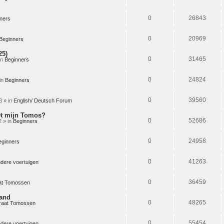
0
26843
ners
0
20969
Beginners
25)
0
31465
in
Beginners
(n)
0
24824
in
Beginners
0
39560
8 » in
English/ Deutsch Forum
et mijn Tomos?
0
52686
 » in
Beginners
0
24958
eginners
0
41263
dere voertuigen
0
36459
at Tomossen
mand
0
48265
raat Tomossen
0
55454
dere voertuigen