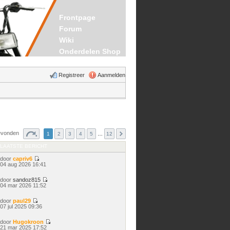
Frontpage
Forum
Wiki
Onderdelen Shop
Registreer
Aanmelden
gevonden
1
2
3
4
5
…
12
LAATSTE BERICHT
door
capriv6
Bekijk
04 aug 2026 16:41
laatste
bericht
door
sandoz815
Bekijk
04 mar 2026 11:52
laatste
bericht
door
paul29
Bekijk
07 jul 2025 09:36
laatste
bericht
door
Hugokroon
Bekijk
21 mar 2025 17:52