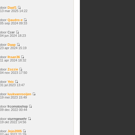
laatste
bericht
door
Daaf1
Bekijk
13 mar 2025 14:22
laatste
bericht
door
Qaudro-e
Bekijk
05 sep 2024 09:33
laatste
bericht
door
Ccer
Bekijk
04 jun 2024 18:23
laatste
bericht
door
Daap
Bekijk
23 apr 2024 15:19
laatste
bericht
door
Ihsan36
Bekijk
11 apr 2024 18:32
laatste
bericht
door
Zozzie
Bekijk
04 nov 2023 17:50
laatste
bericht
door
Yeic
Bekijk
31 jul 2023 13:47
laatste
bericht
door
luukvanrooijen
Bekijk
19 mei 2023 15:49
laatste
bericht
door
frcomotoshop
Bekijk
09 dec 2022 00:44
laatste
bericht
door
sturmgewehr
Bekijk
19 okt 2022 14:56
laatste
bericht
door
Jojo2005
Bekijk
02 okt 2022 21:29