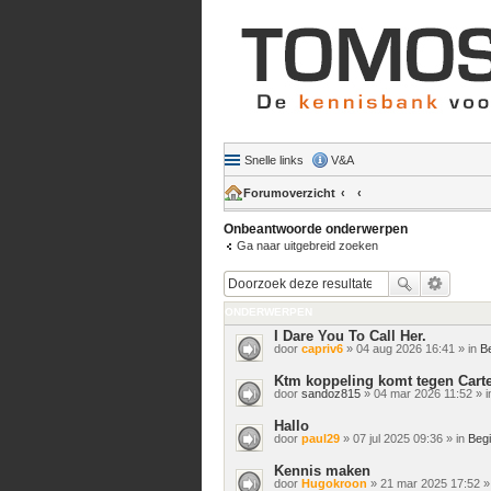
Snelle links
V&A
Forumoverzicht
Onbeantwoorde onderwerpen
Ga naar uitgebreid zoeken
ONDERWERPEN
I Dare You To Call Her.
door
capriv6
» 04 aug 2026 16:41 » in
B
Ktm koppeling komt tegen Carte
door
sandoz815
» 04 mar 2026 11:52 » 
Hallo
door
paul29
» 07 jul 2025 09:36 » in
Beg
Kennis maken
door
Hugokroon
» 21 mar 2025 17:52 »