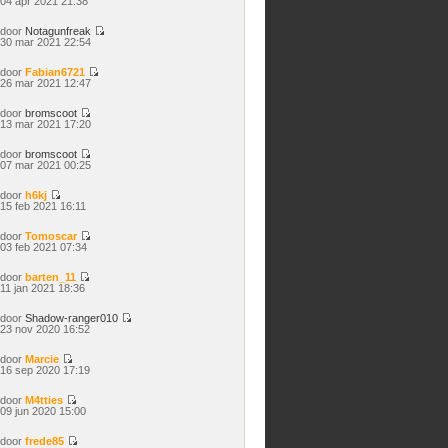
04 apr 2021 21:38
laatste
bericht
door
Notagunfreak
Bekijk
30 mar 2021 22:54
laatste
bericht
door
Fabian6721
Bekijk
26 mar 2021 12:47
laatste
bericht
door
bromscoot
Bekijk
13 mar 2021 17:20
laatste
bericht
door
bromscoot
Bekijk
07 mar 2021 00:25
laatste
bericht
door
h6kj
Bekijk
15 feb 2021 16:11
laatste
bericht
door
Tomoscar
Bekijk
03 feb 2021 07:34
laatste
bericht
door
barten_11
Bekijk
11 jan 2021 18:36
laatste
bericht
door
Shadow-ranger010
Bekijk
23 nov 2020 16:52
laatste
bericht
door
Marcie
Bekijk
16 sep 2020 17:19
laatste
bericht
door
M4tties
Bekijk
09 jun 2020 15:00
laatste
bericht
door
frede85