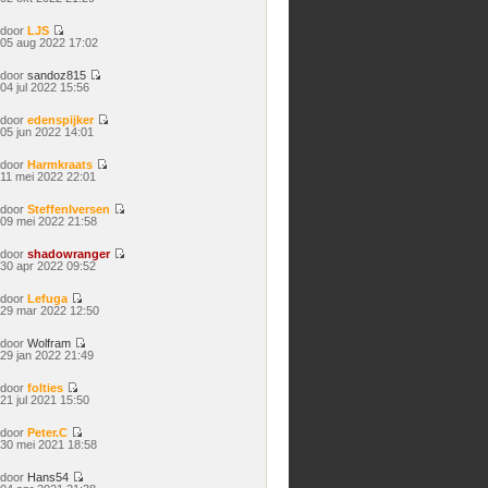
laatste
bericht
door
LJS
Bekijk
05 aug 2022 17:02
laatste
bericht
door
sandoz815
Bekijk
04 jul 2022 15:56
laatste
bericht
door
edenspijker
Bekijk
05 jun 2022 14:01
laatste
bericht
door
Harmkraats
Bekijk
11 mei 2022 22:01
laatste
bericht
door
SteffenIversen
Bekijk
09 mei 2022 21:58
laatste
bericht
door
shadowranger
Bekijk
30 apr 2022 09:52
laatste
bericht
door
Lefuga
Bekijk
29 mar 2022 12:50
laatste
bericht
door
Wolfram
Bekijk
29 jan 2022 21:49
laatste
bericht
door
folties
Bekijk
21 jul 2021 15:50
laatste
bericht
door
Peter.C
Bekijk
30 mei 2021 18:58
laatste
bericht
door
Hans54
Bekijk