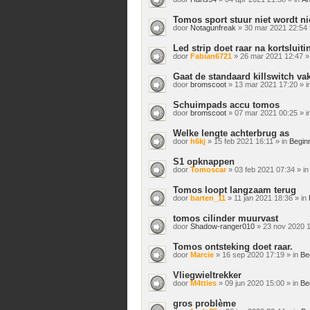
Tomos sport stuur niet wordt n
door
Notagunfreak
» 30 mar 2021 22:54 
Led strip doet raar na kortsluiti
door
Fabian6721
» 26 mar 2021 12:47 »
Gaat de standaard killswitch va
door
bromscoot
» 13 mar 2021 17:20 » i
Schuimpads accu tomos
door
bromscoot
» 07 mar 2021 00:25 » i
Welke lengte achterbrug as
door
h6kj
» 15 feb 2021 16:11 » in
Begin
S1 opknappen
door
Tomoscar
» 03 feb 2021 07:34 » i
Tomos loopt langzaam terug
door
barten_11
» 11 jan 2021 18:36 » in
tomos cilinder muurvast
door
Shadow-ranger010
» 23 nov 2020 1
Tomos ontsteking doet raar.
door
Marcie
» 16 sep 2020 17:19 » in
Be
Vliegwieltrekker
door
M4tties
» 09 jun 2020 15:00 » in
Be
gros problème