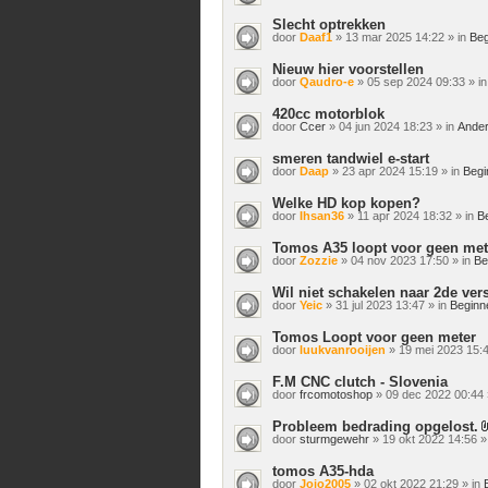
Slecht optrekken
door
Daaf1
» 13 mar 2025 14:22 » in
Beg
Nieuw hier voorstellen
door
Qaudro-e
» 05 sep 2024 09:33 » i
420cc motorblok
door
Ccer
» 04 jun 2024 18:23 » in
Ander
smeren tandwiel e-start
door
Daap
» 23 apr 2024 15:19 » in
Begi
Welke HD kop kopen?
door
Ihsan36
» 11 apr 2024 18:32 » in
B
Tomos A35 loopt voor geen met
door
Zozzie
» 04 nov 2023 17:50 » in
Be
Wil niet schakelen naar 2de ver
door
Yeic
» 31 jul 2023 13:47 » in
Beginn
Tomos Loopt voor geen meter
door
luukvanrooijen
» 19 mei 2023 15:4
F.M CNC clutch - Slovenia
door
frcomotoshop
» 09 dec 2022 00:44 
Probleem bedrading opgelost.
door
sturmgewehr
» 19 okt 2022 14:56 »
tomos A35-hda
door
Jojo2005
» 02 okt 2022 21:29 » in