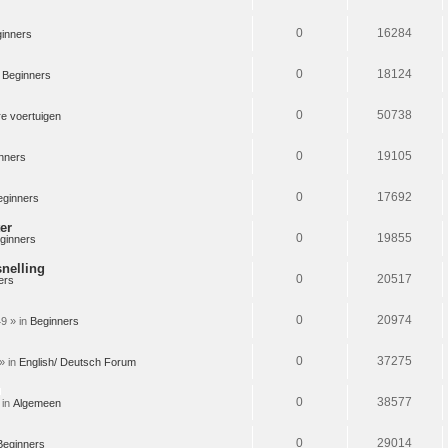
0
16284
inners
0
18124
n
Beginners
0
50738
e voertuigen
0
19105
nners
0
17692
eginners
er
0
19855
ginners
snelling
0
20517
ers
0
20974
9 » in
Beginners
0
37275
» in
English/ Deutsch Forum
Bijlage(n)
0
38577
 in
Algemeen
0
29014
Beginners