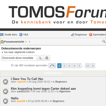
Snelle links
V&A
Registreer
Aanmelden
Forumoverzicht
Onbeantwoorde onderwerpen
Ga naar uitgebreid zoeken
Er zijn 480 resultaten gevonden
1
2
3
4
5
…
12
Onderwerpen
I Dare You To Call Her.
door
capriv6
» 04 aug 2026 16:41 » in
Beginners
Ktm koppeling komt tegen Carter deksel aan
door
sandoz815
» 04 mar 2026 11:52 » in
Algemeen
Hallo
door
paul29
» 07 jul 2025 09:36 » in
Beginners