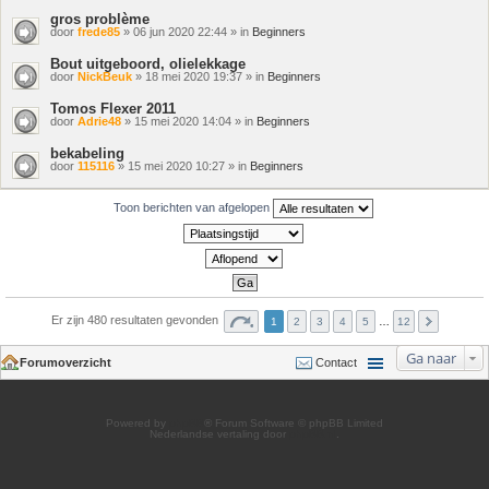
gros problème
door
frede85
» 06 jun 2020 22:44 » in
Beginners
Bout uitgeboord, olielekkage
door
NickBeuk
» 18 mei 2020 19:37 » in
Beginners
Tomos Flexer 2011
door
Adrie48
» 15 mei 2020 14:04 » in
Beginners
bekabeling
door
115116
» 15 mei 2020 10:27 » in
Beginners
Toon berichten van afgelopen
Er zijn 480 resultaten gevonden
1
2
3
4
5
…
12
Ga naar
Forumoverzicht
Contact
Powered by
phpBB
® Forum Software © phpBB Limited
Nederlandse vertaling door
phpBB.nl
.