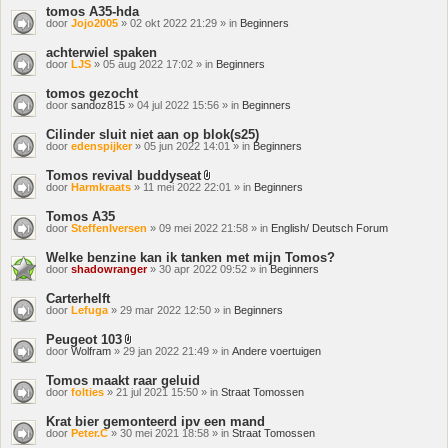
tomos A35-hda
door
Jojo2005
» 02 okt 2022 21:29 » in
Beginners
achterwiel spaken
door
LJS
» 05 aug 2022 17:02 » in
Beginners
tomos gezocht
door
sandoz815
» 04 jul 2022 15:56 » in
Beginners
Cilinder sluit niet aan op blok(s25)
door
edenspijker
» 05 jun 2022 14:01 » in
Beginners
Tomos revival buddyseat
Bijlage(n)
door
Harmkraats
» 11 mei 2022 22:01 » in
Beginners
Tomos A35
door
SteffenIversen
» 09 mei 2022 21:58 » in
English/ Deutsch Forum
Welke benzine kan ik tanken met mijn Tomos?
door
shadowranger
» 30 apr 2022 09:52 » in
Beginners
Carterhelft
door
Lefuga
» 29 mar 2022 12:50 » in
Beginners
Peugeot 103
Bijlage(n)
door
Wolfram
» 29 jan 2022 21:49 » in
Andere voertuigen
Tomos maakt raar geluid
door
folties
» 21 jul 2021 15:50 » in
Straat Tomossen
Krat bier gemonteerd ipv een mand
door
Peter.C
» 30 mei 2021 18:58 » in
Straat Tomossen