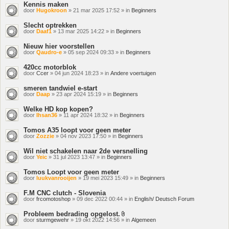
Kennis maken
door
Hugokroon
» 21 mar 2025 17:52 » in
Beginners
Slecht optrekken
door
Daaf1
» 13 mar 2025 14:22 » in
Beginners
Nieuw hier voorstellen
door
Qaudro-e
» 05 sep 2024 09:33 » in
Beginners
420cc motorblok
door
Ccer
» 04 jun 2024 18:23 » in
Andere voertuigen
smeren tandwiel e-start
door
Daap
» 23 apr 2024 15:19 » in
Beginners
Welke HD kop kopen?
door
Ihsan36
» 11 apr 2024 18:32 » in
Beginners
Tomos A35 loopt voor geen meter
door
Zozzie
» 04 nov 2023 17:50 » in
Beginners
Wil niet schakelen naar 2de versnelling
door
Yeic
» 31 jul 2023 13:47 » in
Beginners
Tomos Loopt voor geen meter
door
luukvanrooijen
» 19 mei 2023 15:49 » in
Beginners
F.M CNC clutch - Slovenia
door
frcomotoshop
» 09 dec 2022 00:44 » in
English/ Deutsch Forum
Probleem bedrading opgelost.
Bijlage(n)
door
sturmgewehr
» 19 okt 2022 14:56 » in
Algemeen