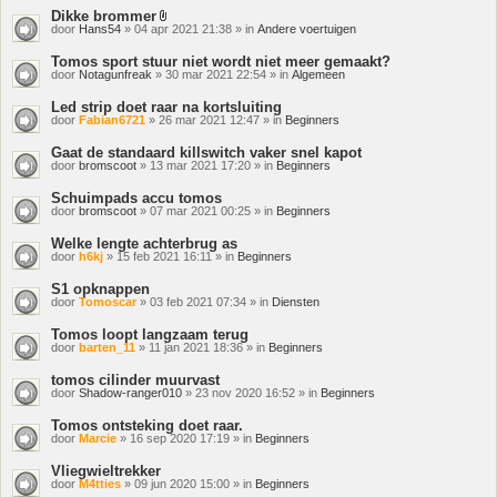
Dikke brommer
Bijlage(n)
door
Hans54
» 04 apr 2021 21:38 » in
Andere voertuigen
Tomos sport stuur niet wordt niet meer gemaakt?
door
Notagunfreak
» 30 mar 2021 22:54 » in
Algemeen
Led strip doet raar na kortsluiting
door
Fabian6721
» 26 mar 2021 12:47 » in
Beginners
Gaat de standaard killswitch vaker snel kapot
door
bromscoot
» 13 mar 2021 17:20 » in
Beginners
Schuimpads accu tomos
door
bromscoot
» 07 mar 2021 00:25 » in
Beginners
Welke lengte achterbrug as
door
h6kj
» 15 feb 2021 16:11 » in
Beginners
S1 opknappen
door
Tomoscar
» 03 feb 2021 07:34 » in
Diensten
Tomos loopt langzaam terug
door
barten_11
» 11 jan 2021 18:36 » in
Beginners
tomos cilinder muurvast
door
Shadow-ranger010
» 23 nov 2020 16:52 » in
Beginners
Tomos ontsteking doet raar.
door
Marcie
» 16 sep 2020 17:19 » in
Beginners
Vliegwieltrekker
door
M4tties
» 09 jun 2020 15:00 » in
Beginners