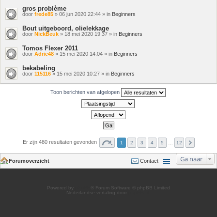
gros problème
door
frede85
» 06 jun 2020 22:44 » in
Beginners
Bout uitgeboord, olielekkage
door
NickBeuk
» 18 mei 2020 19:37 » in
Beginners
Tomos Flexer 2011
door
Adrie48
» 15 mei 2020 14:04 » in
Beginners
bekabeling
door
115116
» 15 mei 2020 10:27 » in
Beginners
Toon berichten van afgelopen
Er zijn 480 resultaten gevonden
1
2
3
4
5
…
12
Ga naar
Forumoverzicht
Contact
Powered by
phpBB
® Forum Software © phpBB Limited
Nederlandse vertaling door
phpBB.nl
.