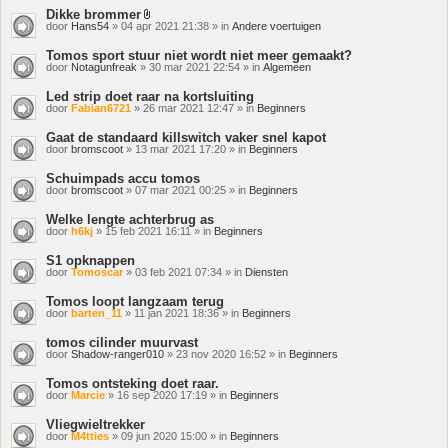
Dikke brommer
Bijlage(n)
door
Hans54
» 04 apr 2021 21:38 » in
Andere voertuigen
Tomos sport stuur niet wordt niet meer gemaakt?
door
Notagunfreak
» 30 mar 2021 22:54 » in
Algemeen
Led strip doet raar na kortsluiting
door
Fabian6721
» 26 mar 2021 12:47 » in
Beginners
Gaat de standaard killswitch vaker snel kapot
door
bromscoot
» 13 mar 2021 17:20 » in
Beginners
Schuimpads accu tomos
door
bromscoot
» 07 mar 2021 00:25 » in
Beginners
Welke lengte achterbrug as
door
h6kj
» 15 feb 2021 16:11 » in
Beginners
S1 opknappen
door
Tomoscar
» 03 feb 2021 07:34 » in
Diensten
Tomos loopt langzaam terug
door
barten_11
» 11 jan 2021 18:36 » in
Beginners
tomos cilinder muurvast
door
Shadow-ranger010
» 23 nov 2020 16:52 » in
Beginners
Tomos ontsteking doet raar.
door
Marcie
» 16 sep 2020 17:19 » in
Beginners
Vliegwieltrekker
door
M4tties
» 09 jun 2020 15:00 » in
Beginners