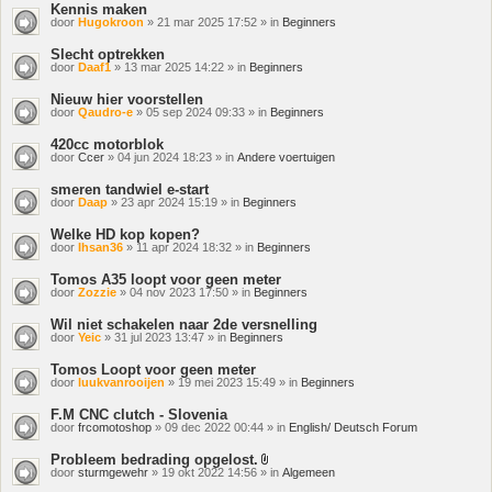
Kennis maken
door
Hugokroon
» 21 mar 2025 17:52 » in
Beginners
Slecht optrekken
door
Daaf1
» 13 mar 2025 14:22 » in
Beginners
Nieuw hier voorstellen
door
Qaudro-e
» 05 sep 2024 09:33 » in
Beginners
420cc motorblok
door
Ccer
» 04 jun 2024 18:23 » in
Andere voertuigen
smeren tandwiel e-start
door
Daap
» 23 apr 2024 15:19 » in
Beginners
Welke HD kop kopen?
door
Ihsan36
» 11 apr 2024 18:32 » in
Beginners
Tomos A35 loopt voor geen meter
door
Zozzie
» 04 nov 2023 17:50 » in
Beginners
Wil niet schakelen naar 2de versnelling
door
Yeic
» 31 jul 2023 13:47 » in
Beginners
Tomos Loopt voor geen meter
door
luukvanrooijen
» 19 mei 2023 15:49 » in
Beginners
F.M CNC clutch - Slovenia
door
frcomotoshop
» 09 dec 2022 00:44 » in
English/ Deutsch Forum
Probleem bedrading opgelost.
Bijlage(n)
door
sturmgewehr
» 19 okt 2022 14:56 » in
Algemeen