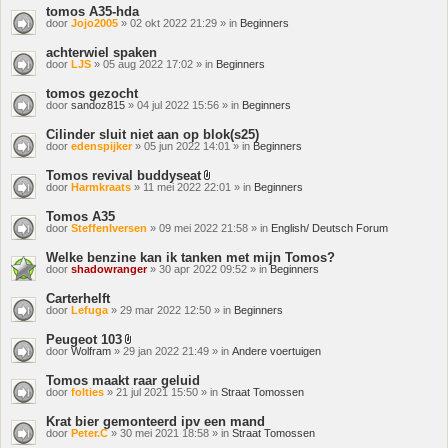
tomos A35-hda
door
Jojo2005
» 02 okt 2022 21:29 » in
Beginners
achterwiel spaken
door
LJS
» 05 aug 2022 17:02 » in
Beginners
tomos gezocht
door
sandoz815
» 04 jul 2022 15:56 » in
Beginners
Cilinder sluit niet aan op blok(s25)
door
edenspijker
» 05 jun 2022 14:01 » in
Beginners
Tomos revival buddyseat
Bijlage(n)
door
Harmkraats
» 11 mei 2022 22:01 » in
Beginners
Tomos A35
door
SteffenIversen
» 09 mei 2022 21:58 » in
English/ Deutsch Forum
Welke benzine kan ik tanken met mijn Tomos?
door
shadowranger
» 30 apr 2022 09:52 » in
Beginners
Carterhelft
door
Lefuga
» 29 mar 2022 12:50 » in
Beginners
Peugeot 103
Bijlage(n)
door
Wolfram
» 29 jan 2022 21:49 » in
Andere voertuigen
Tomos maakt raar geluid
door
folties
» 21 jul 2021 15:50 » in
Straat Tomossen
Krat bier gemonteerd ipv een mand
door
Peter.C
» 30 mei 2021 18:58 » in
Straat Tomossen