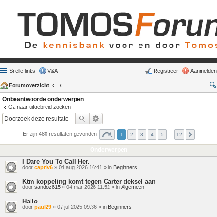
Snelle links
V&A
Registreer
Aanmelden
Forumoverzicht
Onbeantwoorde onderwerpen
Ga naar uitgebreid zoeken
Er zijn 480 resultaten gevonden
1
2
3
4
5
…
12
Onderwerpen
I Dare You To Call Her.
door
capriv6
» 04 aug 2026 16:41 » in
Beginners
Ktm koppeling komt tegen Carter deksel aan
door
sandoz815
» 04 mar 2026 11:52 » in
Algemeen
Hallo
door
paul29
» 07 jul 2025 09:36 » in
Beginners