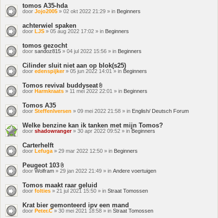
tomos A35-hda
door
Jojo2005
» 02 okt 2022 21:29 » in
Beginners
achterwiel spaken
door
LJS
» 05 aug 2022 17:02 » in
Beginners
tomos gezocht
door
sandoz815
» 04 jul 2022 15:56 » in
Beginners
Cilinder sluit niet aan op blok(s25)
door
edenspijker
» 05 jun 2022 14:01 » in
Beginners
Tomos revival buddyseat
Bijlage(n)
door
Harmkraats
» 11 mei 2022 22:01 » in
Beginners
Tomos A35
door
SteffenIversen
» 09 mei 2022 21:58 » in
English/ Deutsch Forum
Welke benzine kan ik tanken met mijn Tomos?
door
shadowranger
» 30 apr 2022 09:52 » in
Beginners
Carterhelft
door
Lefuga
» 29 mar 2022 12:50 » in
Beginners
Peugeot 103
Bijlage(n)
door
Wolfram
» 29 jan 2022 21:49 » in
Andere voertuigen
Tomos maakt raar geluid
door
folties
» 21 jul 2021 15:50 » in
Straat Tomossen
Krat bier gemonteerd ipv een mand
door
Peter.C
» 30 mei 2021 18:58 » in
Straat Tomossen