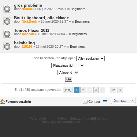
gros problème
door
frede85
» 06 jun 2020 22:44 » in
Beginners
Bout uitgeboord, olielekkage
door
NickBeuk
» 18 mei 2020 19:37 » in
Beginners
Tomos Flexer 2011
door
Adrie48
» 15 mei 2020 14:04 » in
Beginners
bekabeling
door
115116
» 15 mei 2020 10:27 » in
Beginners
Toon berichten van afgelopen
Er zijn 480 resultaten gevonden
1
2
3
4
5
…
12
Ga naar
Forumoverzicht
Contact
Powered by
phpBB
® Forum Software © phpBB Limited
Nederlandse vertaling door
phpBB.nl
.