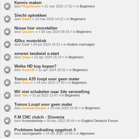
Kennis maken
door
Hugokroon
» 21 mar 2025 17:52 » in
Beginners
Slecht optrekken
door
Daaf1
» 13 mar 2025 14:22 » in
Beginners
Nieuw hier voorstellen
door
Qaudro-e
» 05 sep 2024 09:33 » in
Beginners
420cc motorblok
door
Ccer
» 04 jun 2024 18:23 » in
Andere voertuigen
smeren tandwiel e-start
door
Daap
» 23 apr 2024 15:19 » in
Beginners
Welke HD kop kopen?
door
Ihsan36
» 11 apr 2024 18:32 » in
Beginners
Tomos A35 loopt voor geen meter
door
Zozzie
» 04 nov 2023 17:50 » in
Beginners
Wil niet schakelen naar 2de versnelling
door
Yeic
» 31 jul 2023 13:47 » in
Beginners
Tomos Loopt voor geen meter
door
luukvanrooijen
» 19 mei 2023 15:49 » in
Beginners
F.M CNC clutch - Slovenia
door
frcomotoshop
» 09 dec 2022 00:44 » in
English/ Deutsch Forum
Probleem bedrading opgelost.
Bijlage(n)
door
sturmgewehr
» 19 okt 2022 14:56 » in
Algemeen