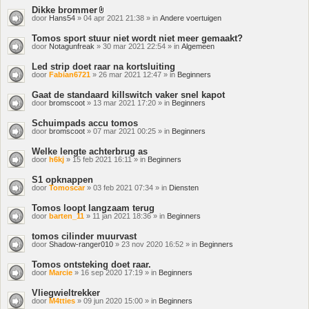
Dikke brommer
Bijlage(n)
door
Hans54
» 04 apr 2021 21:38 » in
Andere voertuigen
Tomos sport stuur niet wordt niet meer gemaakt?
door
Notagunfreak
» 30 mar 2021 22:54 » in
Algemeen
Led strip doet raar na kortsluiting
door
Fabian6721
» 26 mar 2021 12:47 » in
Beginners
Gaat de standaard killswitch vaker snel kapot
door
bromscoot
» 13 mar 2021 17:20 » in
Beginners
Schuimpads accu tomos
door
bromscoot
» 07 mar 2021 00:25 » in
Beginners
Welke lengte achterbrug as
door
h6kj
» 15 feb 2021 16:11 » in
Beginners
S1 opknappen
door
Tomoscar
» 03 feb 2021 07:34 » in
Diensten
Tomos loopt langzaam terug
door
barten_11
» 11 jan 2021 18:36 » in
Beginners
tomos cilinder muurvast
door
Shadow-ranger010
» 23 nov 2020 16:52 » in
Beginners
Tomos ontsteking doet raar.
door
Marcie
» 16 sep 2020 17:19 » in
Beginners
Vliegwieltrekker
door
M4tties
» 09 jun 2020 15:00 » in
Beginners