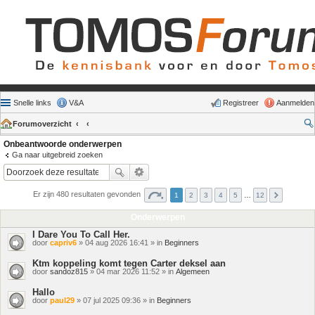
Snelle links
V&A
Registreer
Aanmelden
Forumoverzicht
Onbeantwoorde onderwerpen
Ga naar uitgebreid zoeken
Er zijn 480 resultaten gevonden
1
2
3
4
5
…
12
Onderwerpen
I Dare You To Call Her.
door
capriv6
» 04 aug 2026 16:41 » in
Beginners
Ktm koppeling komt tegen Carter deksel aan
door
sandoz815
» 04 mar 2026 11:52 » in
Algemeen
Hallo
door
paul29
» 07 jul 2025 09:36 » in
Beginners