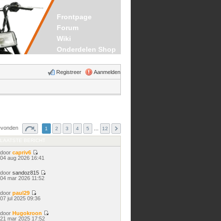
Frontpage
Forum
Wiki
Onderdelen Shop
Registreer
Aanmelden
gevonden
1
2
3
4
5
…
12
LAATSTE BERICHT
door
capriv6
Bekijk
04 aug 2026 16:41
laatste
bericht
door
sandoz815
Bekijk
04 mar 2026 11:52
laatste
bericht
door
paul29
Bekijk
07 jul 2025 09:36
laatste
bericht
door
Hugokroon
Bekijk
21 mar 2025 17:52