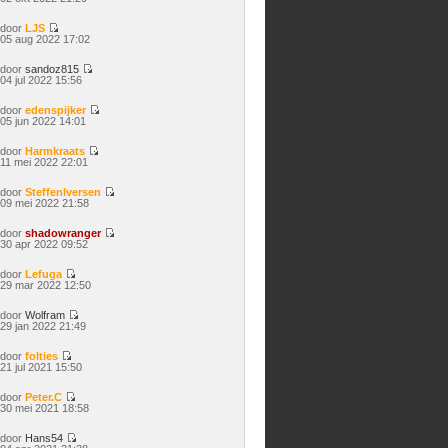
laatste
bericht
door
LJS
Bekijk
05 aug 2022 17:02
laatste
bericht
door
sandoz815
Bekijk
04 jul 2022 15:56
laatste
bericht
door
edenspijker
Bekijk
05 jun 2022 14:01
laatste
bericht
door
Harmkraats
Bekijk
11 mei 2022 22:01
laatste
bericht
door
SteffenIversen
Bekijk
09 mei 2022 21:58
laatste
bericht
door
shadowranger
Bekijk
30 apr 2022 09:52
laatste
bericht
door
Lefuga
Bekijk
29 mar 2022 12:50
laatste
bericht
door
Wolfram
Bekijk
29 jan 2022 21:49
laatste
bericht
door
folties
Bekijk
21 jul 2021 15:50
laatste
bericht
door
Peter.C
Bekijk
30 mei 2021 18:58
laatste
bericht
door
Hans54
Bekijk