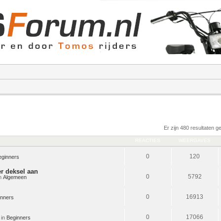
Er zijn 480 resultaten 
REACTIES
WEERGAVES
0
120
eginners
r deksel aan
0
5792
in
Algemeen
0
16913
inners
0
17066
 in
Beginners