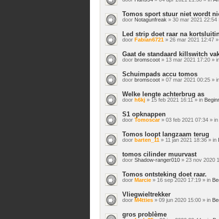
Tomos sport stuur niet wordt n
door
Notagunfreak
» 30 mar 2021 22:54 
Led strip doet raar na kortsluiti
door
Fabian6721
» 26 mar 2021 12:47 »
Gaat de standaard killswitch va
door
bromscoot
» 13 mar 2021 17:20 » i
Schuimpads accu tomos
door
bromscoot
» 07 mar 2021 00:25 » i
Welke lengte achterbrug as
door
h6kj
» 15 feb 2021 16:11 » in
Begin
S1 opknappen
door
Tomoscar
» 03 feb 2021 07:34 » i
Tomos loopt langzaam terug
door
barten_11
» 11 jan 2021 18:36 » in
tomos cilinder muurvast
door
Shadow-ranger010
» 23 nov 2020 1
Tomos ontsteking doet raar.
door
Marcie
» 16 sep 2020 17:19 » in
Be
Vliegwieltrekker
door
M4tties
» 09 jun 2020 15:00 » in
Be
gros problème