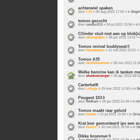
achterwiel spaken
door
LJS
» 05 aug 2022 17:02 » in
Begin
tomos gezocht
door
sandoz815
» 04 jul 2022 15:56 » in
Cilinder sluit niet aan op blok(s
door
edenspijker
» 05 jun 2022 14:01 » 
Tomos revival buddyseat
Bijlage
door
Harmkraats
» 11 mei 2022 22:01 » 
Tomos A35
door
SteffenIversen
» 09 mei 2022 21:5
Welke benzine kan ik tanken m
door
shadowranger
» 30 apr 2022 09:52
Carterhelft
door
Lefuga
» 29 mar 2022 12:50 » in
B
Peugeot 103
Bijlage(n)
door
Wolfram
» 29 jan 2022 21:49 » in
An
Tomos maakt raar geluid
door
folties
» 21 jul 2021 15:50 » in
Stra
Krat bier gemonteerd ipv een 
door
Peter.C
» 30 mei 2021 18:58 » in
St
Dikke brommer
Bijlage(n)
door
Hans54
» 04 apr 2021 21:38 » in
An