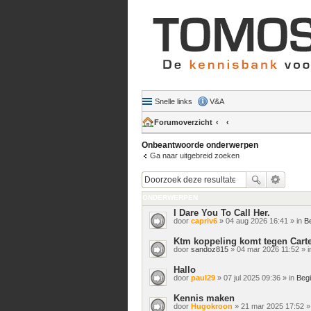
Snelle links
V&A
Forumoverzicht
Onbeantwoorde onderwerpen
Ga naar uitgebreid zoeken
ONDERWERPEN
I Dare You To Call Her.
door
capriv6
» 04 aug 2026 16:41 » in
B
Ktm koppeling komt tegen Carte
door
sandoz815
» 04 mar 2026 11:52 » 
Hallo
door
paul29
» 07 jul 2025 09:36 » in
Beg
Kennis maken
door
Hugokroon
» 21 mar 2025 17:52 »