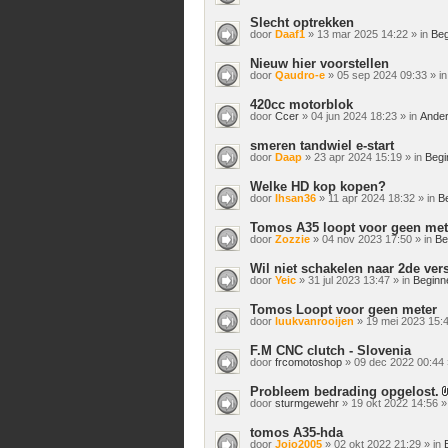
Slecht optrekken
door
Daaf1
» 13 mar 2025 14:22 » in
Beg
Nieuw hier voorstellen
door
Qaudro-e
» 05 sep 2024 09:33 » i
420cc motorblok
door
Ccer
» 04 jun 2024 18:23 » in
Ander
smeren tandwiel e-start
door
Daap
» 23 apr 2024 15:19 » in
Begi
Welke HD kop kopen?
door
Ihsan36
» 11 apr 2024 18:32 » in
B
Tomos A35 loopt voor geen met
door
Zozzie
» 04 nov 2023 17:50 » in
Be
Wil niet schakelen naar 2de ver
door
Yeic
» 31 jul 2023 13:47 » in
Beginn
Tomos Loopt voor geen meter
door
luukvanrooijen
» 19 mei 2023 15:4
F.M CNC clutch - Slovenia
door
frcomotoshop
» 09 dec 2022 00:44 
Probleem bedrading opgelost.
door
sturmgewehr
» 19 okt 2022 14:56 »
tomos A35-hda
door
Jojo2005
» 02 okt 2022 21:29 » in