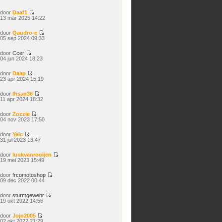
laatste
bericht
door
Daaf1
Bekijk
13 mar 2025 14:22
laatste
bericht
door
Qaudro-e
Bekijk
05 sep 2024 09:33
laatste
bericht
door
Ccer
Bekijk
04 jun 2024 18:23
laatste
bericht
door
Daap
Bekijk
23 apr 2024 15:19
laatste
bericht
door
Ihsan36
Bekijk
11 apr 2024 18:32
laatste
bericht
door
Zozzie
Bekijk
04 nov 2023 17:50
laatste
bericht
door
Yeic
Bekijk
31 jul 2023 13:47
laatste
bericht
door
luukvanrooijen
Bekijk
19 mei 2023 15:49
laatste
bericht
door
frcomotoshop
Bekijk
09 dec 2022 00:44
laatste
bericht
door
sturmgewehr
Bekijk
19 okt 2022 14:56
laatste
bericht
door
Jojo2005
Bekijk
02 okt 2022 21:29