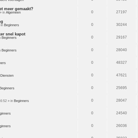
iet meer gemaakt?
0
27197
» in
Algemeen
ng
0
30244
 in
Beginners
ker snel kapot
0
29167
n
Beginners
0
28040
n
Beginners
0
48327
ners
0
47621
n
Diensten
0
25695
Beginners
0
28047
6:52 » in
Beginners
0
24540
ginners
0
26036
ginners