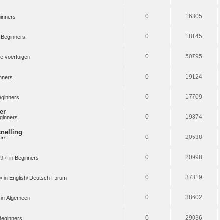
0
16305
inners
0
18145
n
Beginners
0
50795
e voertuigen
0
19124
nners
0
17709
eginners
er
0
19874
ginners
snelling
0
20538
ers
0
20998
9 » in
Beginners
0
37319
» in
English/ Deutsch Forum
Bijlage(n)
0
38602
 in
Algemeen
0
29036
Beginners