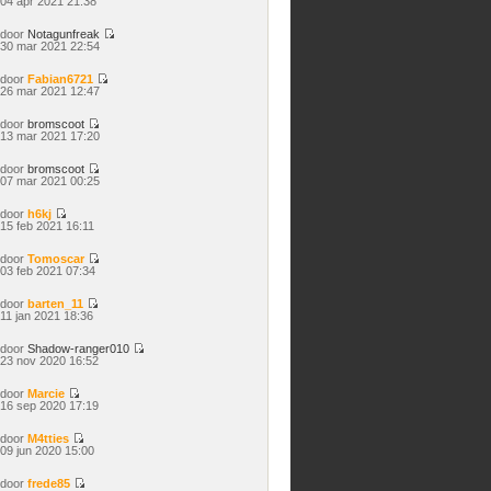
04 apr 2021 21:38
laatste
bericht
door
Notagunfreak
Bekijk
30 mar 2021 22:54
laatste
bericht
door
Fabian6721
Bekijk
26 mar 2021 12:47
laatste
bericht
door
bromscoot
Bekijk
13 mar 2021 17:20
laatste
bericht
door
bromscoot
Bekijk
07 mar 2021 00:25
laatste
bericht
door
h6kj
Bekijk
15 feb 2021 16:11
laatste
bericht
door
Tomoscar
Bekijk
03 feb 2021 07:34
laatste
bericht
door
barten_11
Bekijk
11 jan 2021 18:36
laatste
bericht
door
Shadow-ranger010
Bekijk
23 nov 2020 16:52
laatste
bericht
door
Marcie
Bekijk
16 sep 2020 17:19
laatste
bericht
door
M4tties
Bekijk
09 jun 2020 15:00
laatste
bericht
door
frede85