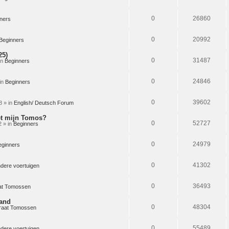
0
26860
ners
0
20992
Beginners
25)
0
31487
in
Beginners
(n)
0
24846
in
Beginners
0
39602
8 » in
English/ Deutsch Forum
et mijn Tomos?
0
52727
 » in
Beginners
0
24979
eginners
0
41302
dere voertuigen
0
36493
at Tomossen
mand
0
48304
raat Tomossen
0
55489
dere voertuigen