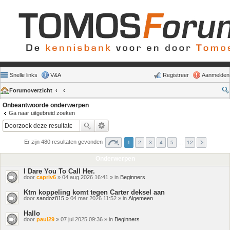
Snelle links
V&A
Registreer
Aanmelden
Forumoverzicht
Onbeantwoorde onderwerpen
Ga naar uitgebreid zoeken
Er zijn 480 resultaten gevonden
1
2
3
4
5
…
12
Onderwerpen
I Dare You To Call Her.
door
capriv6
» 04 aug 2026 16:41 » in
Beginners
Ktm koppeling komt tegen Carter deksel aan
door
sandoz815
» 04 mar 2026 11:52 » in
Algemeen
Hallo
door
paul29
» 07 jul 2025 09:36 » in
Beginners