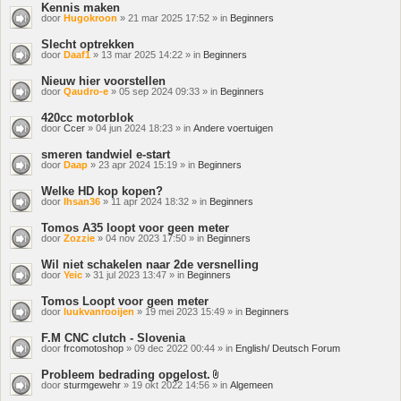
Kennis maken
door
Hugokroon
» 21 mar 2025 17:52 » in
Beginners
Slecht optrekken
door
Daaf1
» 13 mar 2025 14:22 » in
Beginners
Nieuw hier voorstellen
door
Qaudro-e
» 05 sep 2024 09:33 » in
Beginners
420cc motorblok
door
Ccer
» 04 jun 2024 18:23 » in
Andere voertuigen
smeren tandwiel e-start
door
Daap
» 23 apr 2024 15:19 » in
Beginners
Welke HD kop kopen?
door
Ihsan36
» 11 apr 2024 18:32 » in
Beginners
Tomos A35 loopt voor geen meter
door
Zozzie
» 04 nov 2023 17:50 » in
Beginners
Wil niet schakelen naar 2de versnelling
door
Yeic
» 31 jul 2023 13:47 » in
Beginners
Tomos Loopt voor geen meter
door
luukvanrooijen
» 19 mei 2023 15:49 » in
Beginners
F.M CNC clutch - Slovenia
door
frcomotoshop
» 09 dec 2022 00:44 » in
English/ Deutsch Forum
Probleem bedrading opgelost.
Bijlage(n)
door
sturmgewehr
» 19 okt 2022 14:56 » in
Algemeen