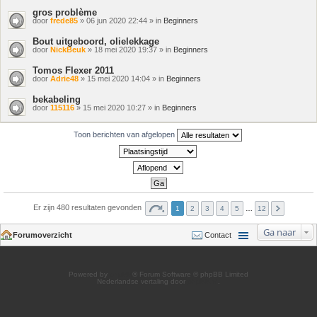
gros problème
door
frede85
» 06 jun 2020 22:44 » in
Beginners
Bout uitgeboord, olielekkage
door
NickBeuk
» 18 mei 2020 19:37 » in
Beginners
Tomos Flexer 2011
door
Adrie48
» 15 mei 2020 14:04 » in
Beginners
bekabeling
door
115116
» 15 mei 2020 10:27 » in
Beginners
Toon berichten van afgelopen
Er zijn 480 resultaten gevonden
1
2
3
4
5
…
12
Ga naar
Forumoverzicht
Contact
Powered by
phpBB
® Forum Software © phpBB Limited
Nederlandse vertaling door
phpBB.nl
.