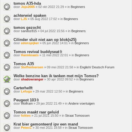
tomos A35-hda
door
Jojo2005
» 02 okt 2022 21:29 » in
Beginners
achterwiel spaken
door
LJS
» 05 aug 2022 17:02 » in
Beginners
tomos gezocht
door
sandoz815
» 04 jul 2022 15:56 » in
Beginners
Cilinder sluit niet aan op blok(s25)
door
edenspijker
» 05 jun 2022 14:01 » in
Beginners
Tomos revival buddyseat
Bijlage(n)
door
Harmkraats
» 11 mei 2022 22:01 » in
Beginners
Tomos A35
door
SteffenIversen
» 09 mei 2022 21:58 » in
English/ Deutsch Forum
Welke benzine kan ik tanken met mijn Tomos?
door
shadowranger
» 30 apr 2022 09:52 » in
Beginners
Carterhelft
door
Lefuga
» 29 mar 2022 12:50 » in
Beginners
Peugeot 103
Bijlage(n)
door
Wolfram
» 29 jan 2022 21:49 » in
Andere voertuigen
Tomos maakt raar geluid
door
folties
» 21 jul 2021 15:50 » in
Straat Tomossen
Krat bier gemonteerd ipv een mand
door
Peter.C
» 30 mei 2021 18:58 » in
Straat Tomossen