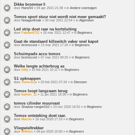
Dikke brommer
Bijlage(n)
door
Hans54
» 04 apr 2021 21:38 » in
Andere voertuigen
Tomos sport stuur niet wordt niet meer gemaakt?
door
Notagunfreak
» 30 mar 2021 22:54 » in
Algemeen
Led strip doet raar na kortsluiting
door
Fabian6721
» 26 mar 2021 12:47 » in
Beginners
Gaat de standaard killswitch vaker snel kapot
door
bromscoot
» 13 mar 2021 17:20 » in
Beginners
Schuimpads accu tomos
door
bromscoot
» 07 mar 2021 00:25 » in
Beginners
Welke lengte achterbrug as
door
h6kj
» 15 feb 2021 16:11 » in
Beginners
S1 opknappen
door
Tomoscar
» 03 feb 2021 07:34 » in
Diensten
Tomos loopt langzaam terug
door
barten_11
» 11 jan 2021 18:36 » in
Beginners
tomos cilinder muurvast
door
Shadow-ranger010
» 23 nov 2020 16:52 » in
Beginners
Tomos ontsteking doet raar.
door
Marcie
» 16 sep 2020 17:19 » in
Beginners
Vliegwieltrekker
door
M4tties
» 09 jun 2020 15:00 » in
Beginners