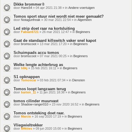
Dikke brommer
Bijlage(n)
door
Hans54
» 04 apr 2021 21:38 » in
Andere voertuigen
Tomos sport stuur niet wordt niet meer gemaakt?
door
Notagunfreak
» 30 mar 2021 22:54 » in
Algemeen
Led strip doet raar na kortsluiting
door
Fabian6721
» 26 mar 2021 12:47 » in
Beginners
Gaat de standaard killswitch vaker snel kapot
door
bromscoot
» 13 mar 2021 17:20 » in
Beginners
Schuimpads accu tomos
door
bromscoot
» 07 mar 2021 00:25 » in
Beginners
Welke lengte achterbrug as
door
h6kj
» 15 feb 2021 16:11 » in
Beginners
S1 opknappen
door
Tomoscar
» 03 feb 2021 07:34 » in
Diensten
Tomos loopt langzaam terug
door
barten_11
» 11 jan 2021 18:36 » in
Beginners
tomos cilinder muurvast
door
Shadow-ranger010
» 23 nov 2020 16:52 » in
Beginners
Tomos ontsteking doet raar.
door
Marcie
» 16 sep 2020 17:19 » in
Beginners
Vliegwieltrekker
door
M4tties
» 09 jun 2020 15:00 » in
Beginners