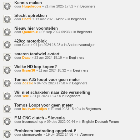
Kennis maken
door
Hugokroon
» 21 mar 2025 17:52 » in
Beginners
Slecht optrekken
door
Daaf1
» 13 mar 2025 14:22 » in
Beginners
Nieuw hier voorstellen
door
Qaudro-e
» 05 sep 2024 09:33 » in
Beginners
420cc motorblok
door
Ccer
» 04 jun 2024 18:23 » in
Andere voertuigen
smeren tandwiel e-start
door
Daap
» 23 apr 2024 15:19 » in
Beginners
Welke HD kop kopen?
door
Ihsan36
» 11 apr 2024 18:32 » in
Beginners
Tomos A35 loopt voor geen meter
door
Zozzie
» 04 nov 2023 17:50 » in
Beginners
Wil niet schakelen naar 2de versnelling
door
Yeic
» 31 jul 2023 13:47 » in
Beginners
Tomos Loopt voor geen meter
door
luukvanrooijen
» 19 mei 2023 15:49 » in
Beginners
F.M CNC clutch - Slovenia
door
frcomotoshop
» 09 dec 2022 00:44 » in
English/ Deutsch Forum
Probleem bedrading opgelost.
Bijlage(n)
door
sturmgewehr
» 19 okt 2022 14:56 » in
Algemeen