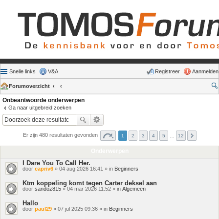
Snelle links
V&A
Registreer
Aanmelden
Forumoverzicht
Onbeantwoorde onderwerpen
Ga naar uitgebreid zoeken
Er zijn 480 resultaten gevonden
1
2
3
4
5
…
12
Onderwerpen
I Dare You To Call Her.
door
capriv6
» 04 aug 2026 16:41 » in
Beginners
Ktm koppeling komt tegen Carter deksel aan
door
sandoz815
» 04 mar 2026 11:52 » in
Algemeen
Hallo
door
paul29
» 07 jul 2025 09:36 » in
Beginners