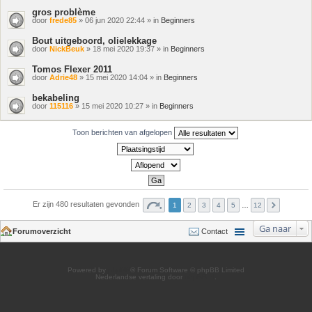
gros problème
door
frede85
» 06 jun 2020 22:44 » in
Beginners
Bout uitgeboord, olielekkage
door
NickBeuk
» 18 mei 2020 19:37 » in
Beginners
Tomos Flexer 2011
door
Adrie48
» 15 mei 2020 14:04 » in
Beginners
bekabeling
door
115116
» 15 mei 2020 10:27 » in
Beginners
Toon berichten van afgelopen
Er zijn 480 resultaten gevonden
1
2
3
4
5
…
12
Ga naar
Forumoverzicht
Contact
Powered by
phpBB
® Forum Software © phpBB Limited
Nederlandse vertaling door
phpBB.nl
.