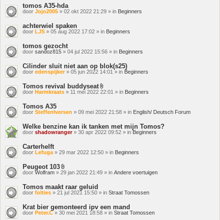
tomos A35-hda
door
Jojo2005
» 02 okt 2022 21:29 » in
Beginners
achterwiel spaken
door
LJS
» 05 aug 2022 17:02 » in
Beginners
tomos gezocht
door
sandoz815
» 04 jul 2022 15:56 » in
Beginners
Cilinder sluit niet aan op blok(s25)
door
edenspijker
» 05 jun 2022 14:01 » in
Beginners
Tomos revival buddyseat
Bijlage(n)
door
Harmkraats
» 11 mei 2022 22:01 » in
Beginners
Tomos A35
door
SteffenIversen
» 09 mei 2022 21:58 » in
English/ Deutsch Forum
Welke benzine kan ik tanken met mijn Tomos?
door
shadowranger
» 30 apr 2022 09:52 » in
Beginners
Carterhelft
door
Lefuga
» 29 mar 2022 12:50 » in
Beginners
Peugeot 103
Bijlage(n)
door
Wolfram
» 29 jan 2022 21:49 » in
Andere voertuigen
Tomos maakt raar geluid
door
folties
» 21 jul 2021 15:50 » in
Straat Tomossen
Krat bier gemonteerd ipv een mand
door
Peter.C
» 30 mei 2021 18:58 » in
Straat Tomossen