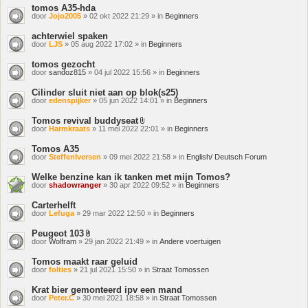
tomos A35-hda
door
Jojo2005
» 02 okt 2022 21:29 » in
Beginners
achterwiel spaken
door
LJS
» 05 aug 2022 17:02 » in
Beginners
tomos gezocht
door
sandoz815
» 04 jul 2022 15:56 » in
Beginners
Cilinder sluit niet aan op blok(s25)
door
edenspijker
» 05 jun 2022 14:01 » in
Beginners
Tomos revival buddyseat
Bijlage(n)
door
Harmkraats
» 11 mei 2022 22:01 » in
Beginners
Tomos A35
door
SteffenIversen
» 09 mei 2022 21:58 » in
English/ Deutsch Forum
Welke benzine kan ik tanken met mijn Tomos?
door
shadowranger
» 30 apr 2022 09:52 » in
Beginners
Carterhelft
door
Lefuga
» 29 mar 2022 12:50 » in
Beginners
Peugeot 103
Bijlage(n)
door
Wolfram
» 29 jan 2022 21:49 » in
Andere voertuigen
Tomos maakt raar geluid
door
folties
» 21 jul 2021 15:50 » in
Straat Tomossen
Krat bier gemonteerd ipv een mand
door
Peter.C
» 30 mei 2021 18:58 » in
Straat Tomossen