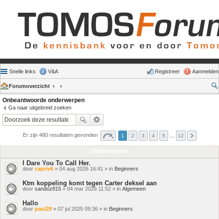
Snelle links
V&A
Registreer
Aanmelden
Forumoverzicht
Onbeantwoorde onderwerpen
Ga naar uitgebreid zoeken
Er zijn 480 resultaten gevonden
1
2
3
4
5
…
12
Onderwerpen
I Dare You To Call Her.
door
capriv6
» 04 aug 2026 16:41 » in
Beginners
Ktm koppeling komt tegen Carter deksel aan
door
sandoz815
» 04 mar 2026 11:52 » in
Algemeen
Hallo
door
paul29
» 07 jul 2025 09:36 » in
Beginners