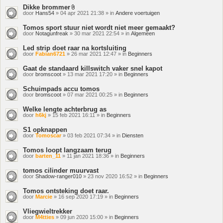
Dikke brommer
Bijlage(n)
door
Hans54
» 04 apr 2021 21:38 » in
Andere voertuigen
Tomos sport stuur niet wordt niet meer gemaakt?
door
Notagunfreak
» 30 mar 2021 22:54 » in
Algemeen
Led strip doet raar na kortsluiting
door
Fabian6721
» 26 mar 2021 12:47 » in
Beginners
Gaat de standaard killswitch vaker snel kapot
door
bromscoot
» 13 mar 2021 17:20 » in
Beginners
Schuimpads accu tomos
door
bromscoot
» 07 mar 2021 00:25 » in
Beginners
Welke lengte achterbrug as
door
h6kj
» 15 feb 2021 16:11 » in
Beginners
S1 opknappen
door
Tomoscar
» 03 feb 2021 07:34 » in
Diensten
Tomos loopt langzaam terug
door
barten_11
» 11 jan 2021 18:36 » in
Beginners
tomos cilinder muurvast
door
Shadow-ranger010
» 23 nov 2020 16:52 » in
Beginners
Tomos ontsteking doet raar.
door
Marcie
» 16 sep 2020 17:19 » in
Beginners
Vliegwieltrekker
door
M4tties
» 09 jun 2020 15:00 » in
Beginners