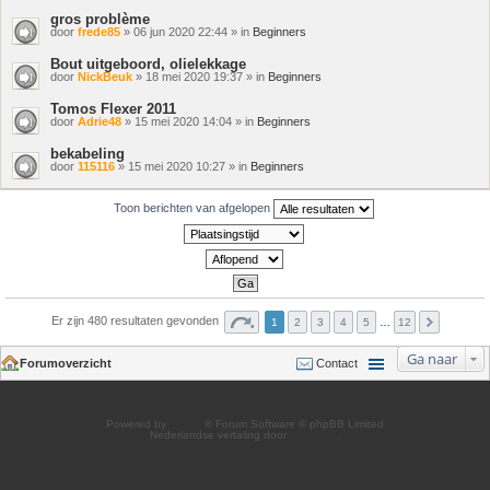
gros problème
door
frede85
» 06 jun 2020 22:44 » in
Beginners
Bout uitgeboord, olielekkage
door
NickBeuk
» 18 mei 2020 19:37 » in
Beginners
Tomos Flexer 2011
door
Adrie48
» 15 mei 2020 14:04 » in
Beginners
bekabeling
door
115116
» 15 mei 2020 10:27 » in
Beginners
Toon berichten van afgelopen
Er zijn 480 resultaten gevonden
1
2
3
4
5
…
12
Ga naar
Forumoverzicht
Contact
Powered by
phpBB
® Forum Software © phpBB Limited
Nederlandse vertaling door
phpBB.nl
.