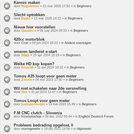
Kennis maken
door
Hugokroon
» 21 mar 2025 17:52 » in
Beginners
Slecht optrekken
door
Daaf1
» 13 mar 2025 14:22 » in
Beginners
Nieuw hier voorstellen
door
Qaudro-e
» 05 sep 2024 09:33 » in
Beginners
420cc motorblok
door
Ccer
» 04 jun 2024 18:23 » in
Andere voertuigen
smeren tandwiel e-start
door
Daap
» 23 apr 2024 15:19 » in
Beginners
Welke HD kop kopen?
door
Ihsan36
» 11 apr 2024 18:32 » in
Beginners
Tomos A35 loopt voor geen meter
door
Zozzie
» 04 nov 2023 17:50 » in
Beginners
Wil niet schakelen naar 2de versnelling
door
Yeic
» 31 jul 2023 13:47 » in
Beginners
Tomos Loopt voor geen meter
door
luukvanrooijen
» 19 mei 2023 15:49 » in
Beginners
F.M CNC clutch - Slovenia
door
frcomotoshop
» 09 dec 2022 00:44 » in
English/ Deutsch Forum
Probleem bedrading opgelost.
Bijlage(n)
door
sturmgewehr
» 19 okt 2022 14:56 » in
Algemeen