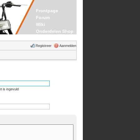
Frontpage
Forum
Wiki
Onderdelen Shop
Registreer
Aanmelden
t is ingevuld