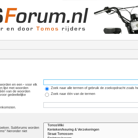
 worden en een
-
voor elk
n lijst met woorden
Zoek naar alle termen of gebruik de zoekopdracht zoals he
 één van de woorden
Zoek naar één van de termen
oor gedeeltelijke
eenkomsten.
orzoeken. Subforums worden
ms“ hieronder niet