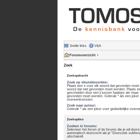
Snelle links
V&A
Forumoverzicht
Zoek
Zoekopdracht
Zoek op sleutelwoorden:
Plaats een
+
voor elk woord dat gevonden moet
woord dat niet gevonden moet worden. Plaats ee
gescheiden door een
|
tussen haakjes als maar
gevonden moet worden. Gebruik * als een joker v
overeenkomsten.
Zoek naar auteur:
Gebruik * als een joker voor gedeeltelijke over
Zoekopties
Zoeken in forums:
Selecteer het forum of de forums die je wil do
automatisch doorzocht als je “Doorzoek subforu
uitschakelt.