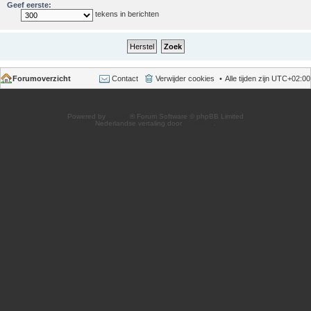
Geef eerste:
tekens in berichten
Forumoverzicht
Contact
Verwijder cookies
Alle tijden zijn
UTC+02:00
Powered by
phpBB
® Forum Software © phpBB Limited
Nederlandse vertaling door
phpBB.nl
.