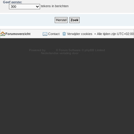
Geef eerste:
tekens in berichten
Forumoverzicht
Contact
Verwijder cookies
Alle tijden zijn
UTC+02:00
Powered by
phpBB
® Forum Software © phpBB Limited
Nederlandse vertaling door
phpBB.nl
.