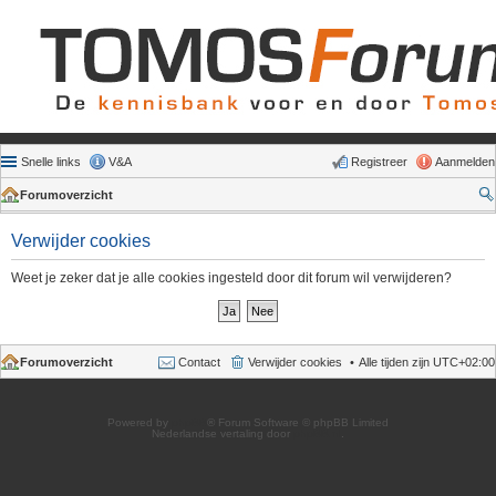
Snelle links
V&A
Registreer
Aanmelden
Forumoverzicht
Verwijder cookies
Weet je zeker dat je alle cookies ingesteld door dit forum wil verwijderen?
Forumoverzicht
Contact
Verwijder cookies
Alle tijden zijn
UTC+02:00
Powered by
phpBB
® Forum Software © phpBB Limited
Nederlandse vertaling door
phpBB.nl
.