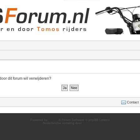
door dit forum wil verwijderen?
Contact
Powered by
phpBB
® Forum Software © phpBB Limited
Nederlandse vertaling door
phpBB.nl
.