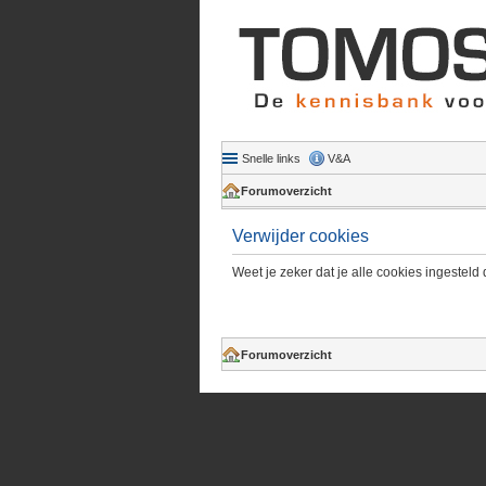
Snelle links
V&A
Forumoverzicht
Verwijder cookies
Weet je zeker dat je alle cookies ingesteld 
Forumoverzicht