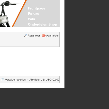
Frontpage
Forum
Wiki
Onderdelen Shop
Registreer
Aanmelden
Verwijder cookies
Alle tijden zijn
UTC+02:00