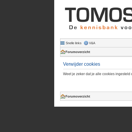
Snelle links
V&A
Forumoverzicht
Verwijder cookies
Weet je zeker dat je alle cookies ingesteld 
Forumoverzicht