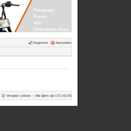
Frontpage
Forum
Wiki
Onderdelen Shop
Registreer
Aanmelden
Verwijder cookies
Alle tijden zijn
UTC+02:00