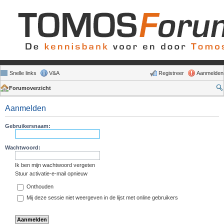
Snelle links
V&A
Registreer
Aanmelden
Forumoverzicht
Aanmelden
Gebruikersnaam:
Wachtwoord:
Ik ben mijn wachtwoord vergeten
Stuur activatie-e-mail opnieuw
Onthouden
Mij deze sessie niet weergeven in de lijst met online gebruikers