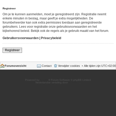
Registreer
Om je te kunnen aanmelden, moet je geregistreerd zijn. Registratie neemt
enkele minuten in beslag, maar geeft je extra mogelijkheden. De
forumbeheerder kan ook extra permissies toestaan aan geregistreerde
gebruikers. Lees voor registratie onze gebruiksvoorwaarden en het
bijbehorend beleid. Bekijk ook de regels als je gebruik maakt van het forum.
Gebruikersvoorwaarden
|
Privacybeleid
Registreer
Forumoverzicht
Contact
Verwijder cookies
Alle tijden zijn
UTC+02:00
Powered by
phpBB
® Forum Software © phpBB Limited
Nederlandse vertaling door
phpBB.nl
.