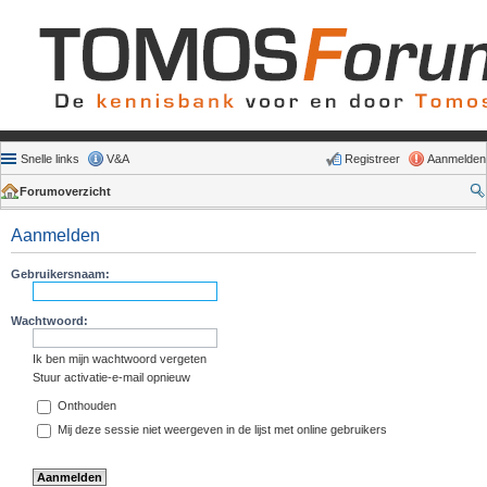
Snelle links
V&A
Registreer
Aanmelden
Forumoverzicht
Aanmelden
Gebruikersnaam:
Wachtwoord:
Ik ben mijn wachtwoord vergeten
Stuur activatie-e-mail opnieuw
Onthouden
Mij deze sessie niet weergeven in de lijst met online gebruikers