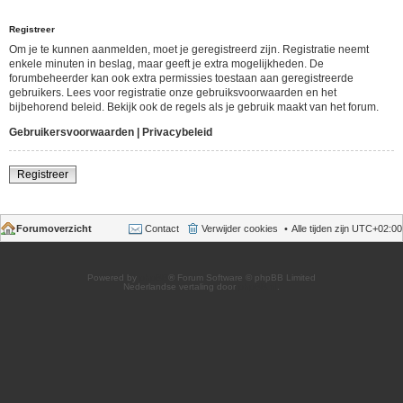
Registreer
Om je te kunnen aanmelden, moet je geregistreerd zijn. Registratie neemt
enkele minuten in beslag, maar geeft je extra mogelijkheden. De
forumbeheerder kan ook extra permissies toestaan aan geregistreerde
gebruikers. Lees voor registratie onze gebruiksvoorwaarden en het
bijbehorend beleid. Bekijk ook de regels als je gebruik maakt van het forum.
Gebruikersvoorwaarden
|
Privacybeleid
Registreer
Forumoverzicht
Contact
Verwijder cookies
Alle tijden zijn
UTC+02:00
Powered by
phpBB
® Forum Software © phpBB Limited
Nederlandse vertaling door
phpBB.nl
.