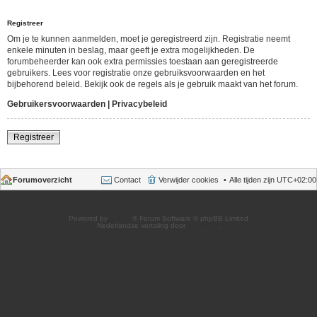
Registreer
Om je te kunnen aanmelden, moet je geregistreerd zijn. Registratie neemt
enkele minuten in beslag, maar geeft je extra mogelijkheden. De
forumbeheerder kan ook extra permissies toestaan aan geregistreerde
gebruikers. Lees voor registratie onze gebruiksvoorwaarden en het
bijbehorend beleid. Bekijk ook de regels als je gebruik maakt van het forum.
Gebruikersvoorwaarden
|
Privacybeleid
Registreer
Forumoverzicht
Contact
Verwijder cookies
Alle tijden zijn
UTC+02:00
Powered by
phpBB
® Forum Software © phpBB Limited
Nederlandse vertaling door
phpBB.nl
.