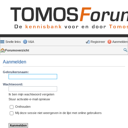
Snelle links
V&A
Registreer
Aanmelden
Forumoverzicht
Aanmelden
Gebruikersnaam:
Wachtwoord:
Ik ben mijn wachtwoord vergeten
Stuur activatie-e-mail opnieuw
Onthouden
Mij deze sessie niet weergeven in de lijst met online gebruikers