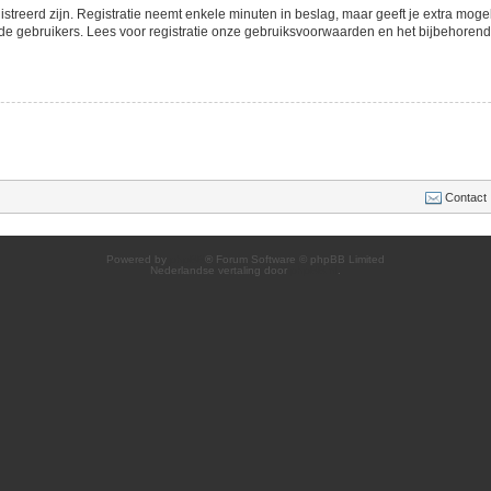
streerd zijn. Registratie neemt enkele minuten in beslag, maar geeft je extra mo
de gebruikers. Lees voor registratie onze gebruiksvoorwaarden en het bijbehorend b
Contact
Powered by
phpBB
® Forum Software © phpBB Limited
Nederlandse vertaling door
phpBB.nl
.