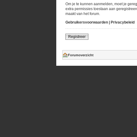
Om je te kunnen aanmelden, moet je geregi
extra permissies toestaan aan geregistreer
maakt van het forum.
Gebruikersvoorwaarden
|
Privacybeleid
Registreer
Forumoverzicht