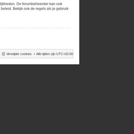
gelijkheden. De forumbeheerder kan ook
eleid. Bekijk ook de regels als je gebruik
Verwijder cookies
Alle tijden zijn
UTC+02:00