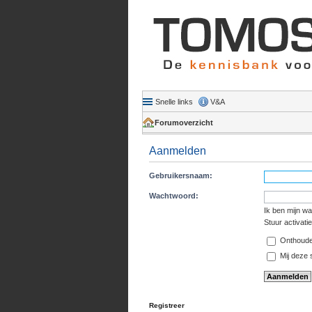
Snelle links
V&A
Forumoverzicht
Aanmelden
Gebruikersnaam:
Wachtwoord:
Ik ben mijn w
Stuur activati
Onthoud
Mij deze s
Registreer