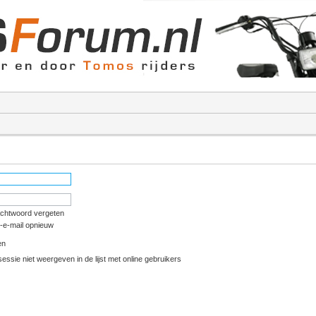
achtwoord vergeten
e-e-mail opnieuw
en
essie niet weergeven in de lijst met online gebruikers