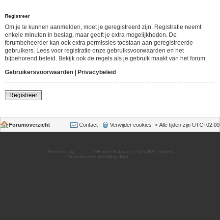
Registreer
Om je te kunnen aanmelden, moet je geregistreerd zijn. Registratie neemt
enkele minuten in beslag, maar geeft je extra mogelijkheden. De
forumbeheerder kan ook extra permissies toestaan aan geregistreerde
gebruikers. Lees voor registratie onze gebruiksvoorwaarden en het
bijbehorend beleid. Bekijk ook de regels als je gebruik maakt van het forum.
Gebruikersvoorwaarden
|
Privacybeleid
Registreer
Forumoverzicht
Contact
Verwijder cookies
Alle tijden zijn
UTC+02:00
Powered by
phpBB
® Forum Software © phpBB Limited
Nederlandse vertaling door
phpBB.nl
.