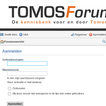
Snelle links
V&A
Registreer
Aanmelden
Forumoverzicht
Aanmelden
Gebruikersnaam:
Wachtwoord:
Ik ben mijn wachtwoord vergeten
Stuur activatie-e-mail opnieuw
Onthouden
Mij deze sessie niet weergeven in de lijst met online gebruikers