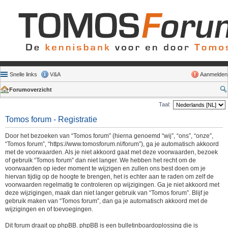
Snelle links
V&A
Aanmelden
Forumoverzicht
Taal:
Tomos forum - Registratie
Door het bezoeken van “Tomos forum” (hierna genoemd “wij”, “ons”, “onze”,
“Tomos forum”, “https://www.tomosforum.nl/forum”), ga je automatisch akkoord
met de voorwaarden. Als je niet akkoord gaat met deze voorwaarden, bezoek
of gebruik “Tomos forum” dan niet langer. We hebben het recht om de
voorwaarden op ieder moment te wijzigen en zullen ons best doen om je
hiervan tijdig op de hoogte te brengen, het is echter aan te raden om zelf de
voorwaarden regelmatig te controleren op wijzigingen. Ga je niet akkoord met
deze wijzigingen, maak dan niet langer gebruik van “Tomos forum”. Blijf je
gebruik maken van “Tomos forum”, dan ga je automatisch akkoord met de
wijzigingen en of toevoegingen.
Dit forum draait op phpBB. phpBB is een bulletinboardoplossing die is