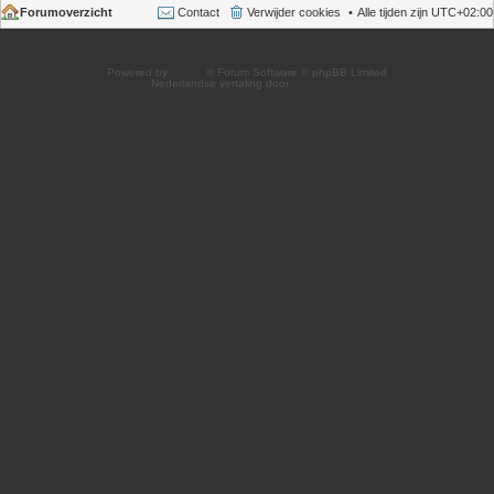
Forumoverzicht
Contact
Verwijder cookies
Alle tijden zijn
UTC+02:00
Powered by
phpBB
® Forum Software © phpBB Limited
Nederlandse vertaling door
phpBB.nl
.