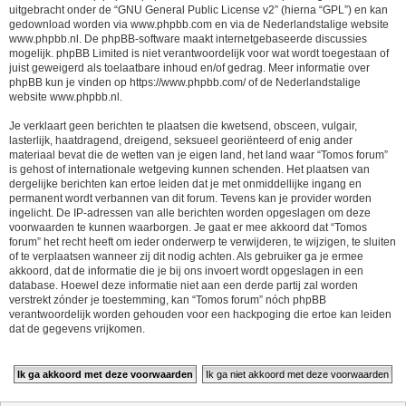
uitgebracht onder de “
GNU General Public License v2
” (hierna “GPL”) en kan
gedownload worden via
www.phpbb.com
en via de Nederlandstalige website
www.phpbb.nl
. De phpBB-software maakt internetgebaseerde discussies
mogelijk. phpBB Limited is niet verantwoordelijk voor wat wordt toegestaan of
juist geweigerd als toelaatbare inhoud en/of gedrag. Meer informatie over
phpBB kun je vinden op
https://www.phpbb.com/
of de Nederlandstalige
website
www.phpbb.nl
.
Je verklaart geen berichten te plaatsen die kwetsend, obsceen, vulgair,
lasterlijk, haatdragend, dreigend, seksueel georiënteerd of enig ander
materiaal bevat die de wetten van je eigen land, het land waar “Tomos forum”
is gehost of internationale wetgeving kunnen schenden. Het plaatsen van
dergelijke berichten kan ertoe leiden dat je met onmiddellijke ingang en
permanent wordt verbannen van dit forum. Tevens kan je provider worden
ingelicht. De IP-adressen van alle berichten worden opgeslagen om deze
voorwaarden te kunnen waarborgen. Je gaat er mee akkoord dat “Tomos
forum” het recht heeft om ieder onderwerp te verwijderen, te wijzigen, te sluiten
of te verplaatsen wanneer zij dit nodig achten. Als gebruiker ga je ermee
akkoord, dat de informatie die je bij ons invoert wordt opgeslagen in een
database. Hoewel deze informatie niet aan een derde partij zal worden
verstrekt zónder je toestemming, kan “Tomos forum” nóch phpBB
verantwoordelijk worden gehouden voor een hackpoging die ertoe kan leiden
dat de gegevens vrijkomen.