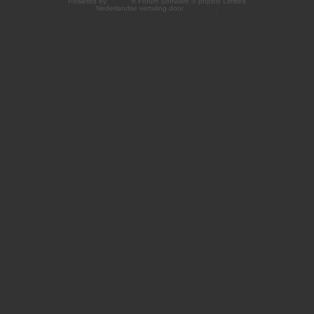
Powered by
phpBB
® Forum Software © phpBB Limited
Nederlandse vertaling door
phpBB.nl
.