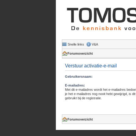
Snelle links
V&A
Forumoverzicht
Verstuur activatie-e-mail
Gebruikersnaam:
E-mailadres:
Met dit e-mailadres wordt het e-mailadres bedoel
je het e-mailadres nog nooit hebt gewijzigd, is dit
gebruikt bij de registratie.
Forumoverzicht