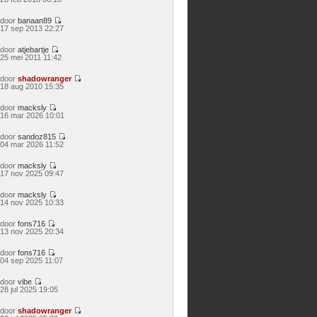
laatste
bericht
door
banaan89
Bekijk
17 sep 2013 22:27
laatste
bericht
door
atjebartje
Bekijk
25 mei 2011 11:42
laatste
bericht
door
shadowranger
Bekijk
18 aug 2010 15:35
laatste
bericht
door
macksly
Bekijk
16 mar 2026 10:01
laatste
bericht
door
sandoz815
Bekijk
04 mar 2026 11:52
laatste
bericht
door
macksly
Bekijk
17 nov 2025 09:47
laatste
bericht
door
macksly
Bekijk
14 nov 2025 10:33
laatste
bericht
door
fons716
Bekijk
13 nov 2025 20:34
laatste
bericht
door
fons716
Bekijk
04 sep 2025 11:07
laatste
bericht
door
vibe
Bekijk
28 jul 2025 19:05
laatste
bericht
door
shadowranger
Bekijk