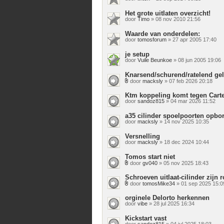
Het grote uitlaten overzicht!
door
Timo
» 08 nov 2010 21:56
Waarde van onderdelen:
door
tomosforum
» 27 apr 2005 17:40
je setup
door
Vuile Beunkoe
» 08 jun 2005 19:06
Knarsend/schurend/ratelend gel
door
macksly
» 07 feb 2026 20:18
Bijlage(n)
Ktm koppeling komt tegen Carte
door
sandoz815
» 04 mar 2026 11:52
a35 cilinder spoelpoorten opbor
door
macksly
» 14 nov 2025 10:35
Versnelling
door
macksly
» 18 dec 2024 10:44
Tomos start niet
door
gv040
» 05 nov 2025 18:43
Bijlage(n)
Schroeven uitlaat-cilinder zijn 
door
tomosMike34
» 01 sep 2025 15:0
Bijlage(n)
orginele Delorto herkennen
door
vibe
» 28 jul 2025 16:34
Kickstart vast
door
sandoz815
» 04 jul 2025 18:03