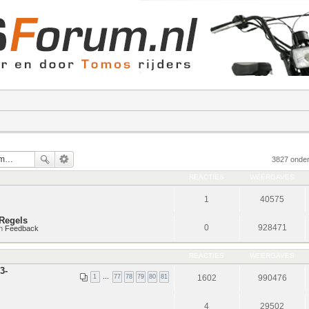
3827 onde
REACTIES
WEERGAVES
1
40575
Regels
0
928471
in
Feedback
REACTIES
WEERGAVES
3-
1
…
77
78
79
80
81
1602
990476
4
29502