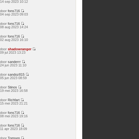
Bekijk
14 sep 2023 10:12
laatste
bericht
door
fons716
Bekijk
04 sep 2023 09:03
laatste
bericht
door
fons716
Bekijk
08 aug 2023 14:24
laatste
bericht
door
fons716
Bekijk
02 aug 2023 16:10
laatste
bericht
door
shadowranger
Bekijk
09 jul 2023 13:23
laatste
bericht
door
sanderrr
Bekijk
24 jun 2023 11:10
laatste
bericht
door
sandoz815
Bekijk
05 jun 2023 08:59
laatste
bericht
door
Stinos
Bekijk
19 mei 2023 16:58
laatste
bericht
door
Richfart
Bekijk
15 mei 2023 21:21
laatste
bericht
door
fons716
Bekijk
08 mei 2023 19:16
laatste
bericht
door
fons716
Bekijk
11 apr 2023 18:09
laatste
bericht
door
Tomsen