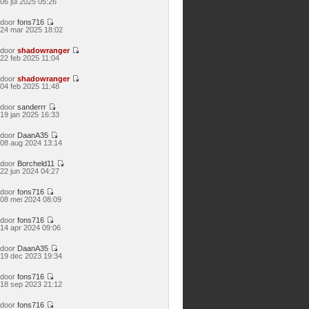
06 jul 2025 05:26
laatste
bericht
door
fons716
Bekijk
24 mar 2025 18:02
laatste
bericht
door
shadowranger
Bekijk
22 feb 2025 11:04
laatste
bericht
door
shadowranger
Bekijk
04 feb 2025 11:48
laatste
bericht
door
sanderrr
Bekijk
19 jan 2025 16:33
laatste
bericht
door
DaanA35
Bekijk
08 aug 2024 13:14
laatste
bericht
door
Borcheld11
Bekijk
22 jun 2024 04:27
laatste
bericht
door
fons716
Bekijk
08 mei 2024 08:09
laatste
bericht
door
fons716
Bekijk
14 apr 2024 09:06
laatste
bericht
door
DaanA35
Bekijk
19 dec 2023 19:34
laatste
bericht
door
fons716
Bekijk
18 sep 2023 21:12
laatste
bericht
door
fons716