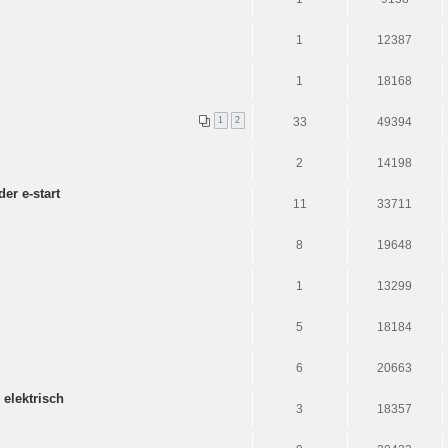
1
12387
1
18168
1
2
33
49394
2
14198
er e-start
11
33711
8
19648
1
13299
5
18184
6
20663
elektrisch
3
18357