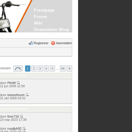
Frontpage
Forum
Wiki
Onderdelen Shop
Registreer
Aanmelden
rwerpen
1
2
3
4
5
…
96
LAATSTE BERICHT
door
PimW
Bekijk
11 jun 2008 11:59
laatste
bericht
door
tomosforum
Bekijk
21 okt 2000 02:01
laatste
bericht
LAATSTE BERICHT
door
fons716
Bekijk
23 sep 2023 17:39
laatste
bericht
door
ruudjuh92
Bekijk
26 feb 2016 06:18