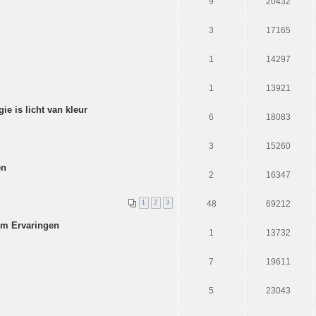
9
20432
3
17165
1
14297
1
13921
e is licht van kleur
6
18083
3
15260
en
2
16347
1
2
3
48
69212
om Ervaringen
1
13732
7
19611
5
23043