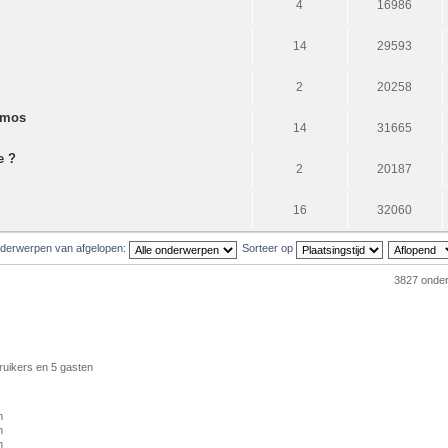
4
16986
14
29593
2
20258
omos
14
31665
e ?
2
20187
16
32060
derwerpen van afgelopen:
Sorteer op
3827 onde
ruikers en 5 gasten
m
m
m