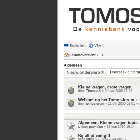
Snelle links
V&A
Forumoverzicht
Algemeen
Nieuw onderwerp
AANKONDIGINGEN
Kleine vragen, grote vragen.
door
Thomazzi
» 04 apr 2008 13:22
Welkom op het Tomos-forum + 
door
tomosforum
» 21 okt 2000 02:01 » 
ONDERWERPEN
Algemeen: Kleine vragen topic -
door
poekelen
» 13 sep 2010 19:14
Bijlage(n)
Rij altijd veilig!!!
door
linton
» 23 sep 2014 00:13