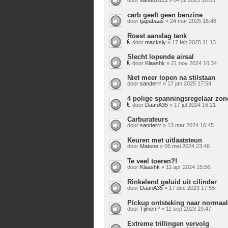
carb geeft geen benzine
door
tjapabaas
» 24 mar 2025 16:48
Roest aanslag tank
door
macksly
» 17 feb 2025 11:13
Bijlage(n)
Slecht lopende airsal
door
Klaashk
» 21 nov 2024 10:34
Bijlage(n)
Niet meer lopen na stilstaan
door
sanderrr
» 17 jan 2025 17:54
4 polige spanningsregelaar zond
door
DaanA35
» 17 jul 2024 16:21
Bijlage(n)
Carburateurs
door
sanderrr
» 13 mar 2024 16:45
Keuren met uitlaatsteun
door
Matsoe
» 06 mei 2024 23:46
Te veel toeren?!
door
Klaashk
» 11 apr 2024 15:56
Rinkelend geluid uit cilinder
door
DaanA35
» 17 dec 2023 17:55
Pickup ontsteking naar normaal 
door
TijmenP
» 11 sep 2023 19:47
Extreme trillingen vervolg