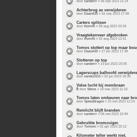
door
sanderrr
» 06 sep 2023 21:14
Achterbrug as verwijderen
door
DaanA35
» 02 sep 2023 17:48
Carters splitsen
door
thom45
» 06 aug 2023 20:26
Vraagtekenveer afgebroken
door
thom45
» 02 aug 2023 13:41
Tomos stottert op top maar bougi
door
DaanA35
» 27 jun 2023 17:38
Stotteren op top
door
sanderrr
» 23 jun 2023 20:05
Lagerscups balhoofd verwijder
door
sandoz815
» 02 jun 2023 18:39
Valse lucht bij membraan
door
Stinos
» 19 mar 2023 11:10
Bijlage(n)
Tomos laten omkeuren naar br
door
Speeddragon
» 15 mei 2023 12:14
Remlicht blijft branden
door
sanderrr
» 06 mei 2023 10:46
Gebruikte bromzuiger.
door
Tomsen
» 02 apr 2023 20:12
Kilometer teller werkt niet.