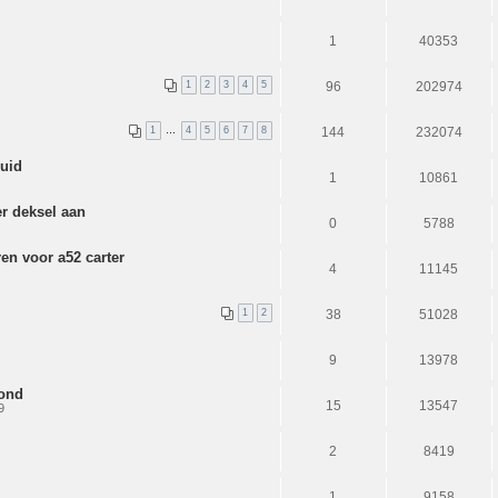
1
40353
1
2
3
4
5
96
202974
1
…
4
5
6
7
8
144
232074
uid
1
10861
r deksel aan
0
5788
en voor a52 carter
4
11145
1
2
38
51028
9
13978
rond
15
13547
9
2
8419
1
9158