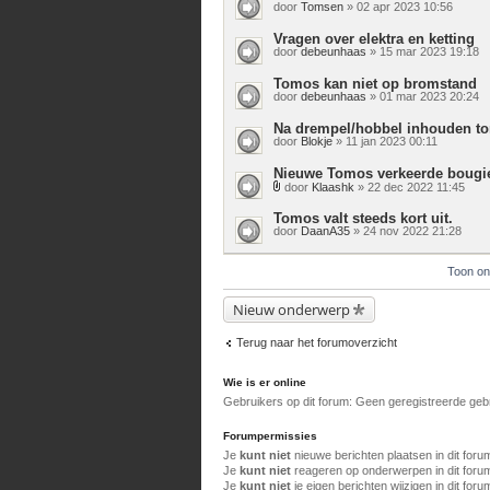
door
Tomsen
» 02 apr 2023 10:56
Vragen over elektra en ketting
door
debeunhaas
» 15 mar 2023 19:18
Tomos kan niet op bromstand
door
debeunhaas
» 01 mar 2023 20:24
Na drempel/hobbel inhouden t
door
Blokje
» 11 jan 2023 00:11
Nieuwe Tomos verkeerde bougi
door
Klaashk
» 22 dec 2022 11:45
Bijlage(n)
Tomos valt steeds kort uit.
door
DaanA35
» 24 nov 2022 21:28
Toon on
Nieuw onderwerp
Terug naar het forumoverzicht
Wie is er online
Gebruikers op dit forum: Geen geregistreerde geb
Forumpermissies
Je
kunt niet
nieuwe berichten plaatsen in dit foru
Je
kunt niet
reageren op onderwerpen in dit foru
Je
kunt niet
je eigen berichten wijzigen in dit foru