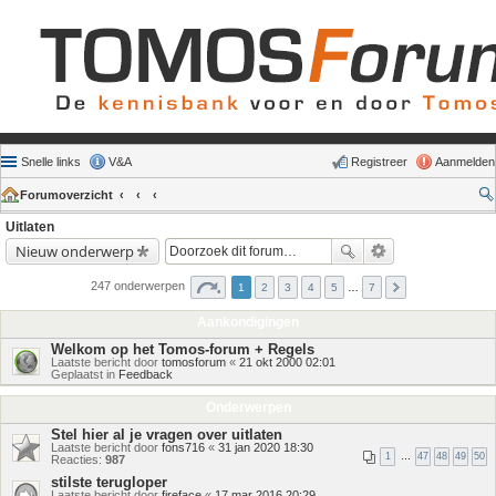
Snelle links
V&A
Registreer
Aanmelden
Forumoverzicht
Uitlaten
Nieuw onderwerp
247 onderwerpen
1
2
3
4
5
…
7
Aankondigingen
Welkom op het Tomos-forum + Regels
Laatste bericht door
tomosforum
«
21 okt 2000 02:01
Geplaatst in
Feedback
Onderwerpen
Stel hier al je vragen over uitlaten
Laatste bericht door
fons716
«
31 jan 2020 18:30
1
…
47
48
49
50
Reacties:
987
stilste terugloper
Laatste bericht door
fireface
«
17 mar 2016 20:29