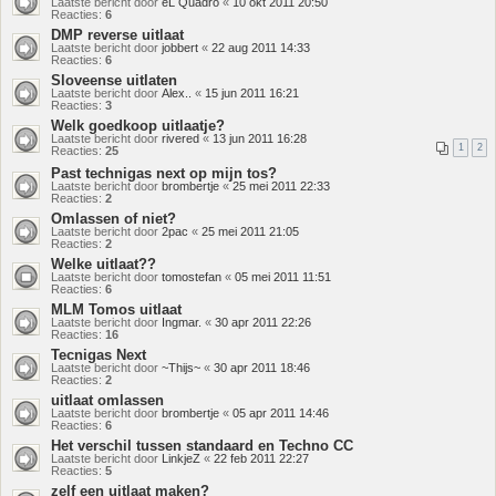
Laatste bericht door
eL Quadro
«
10 okt 2011 20:50
Reacties:
6
DMP reverse uitlaat
Laatste bericht door
jobbert
«
22 aug 2011 14:33
Reacties:
6
Sloveense uitlaten
Laatste bericht door
Alex..
«
15 jun 2011 16:21
Reacties:
3
Welk goedkoop uitlaatje?
Laatste bericht door
rivered
«
13 jun 2011 16:28
1
2
Reacties:
25
Past technigas next op mijn tos?
Laatste bericht door
brombertje
«
25 mei 2011 22:33
Reacties:
2
Omlassen of niet?
Laatste bericht door
2pac
«
25 mei 2011 21:05
Reacties:
2
Welke uitlaat??
Laatste bericht door
tomostefan
«
05 mei 2011 11:51
Reacties:
6
MLM Tomos uitlaat
Laatste bericht door
Ingmar.
«
30 apr 2011 22:26
Reacties:
16
Tecnigas Next
Laatste bericht door
~Thijs~
«
30 apr 2011 18:46
Reacties:
2
uitlaat omlassen
Laatste bericht door
brombertje
«
05 apr 2011 14:46
Reacties:
6
Het verschil tussen standaard en Techno CC
Laatste bericht door
LinkjeZ
«
22 feb 2011 22:27
Reacties:
5
zelf een uitlaat maken?