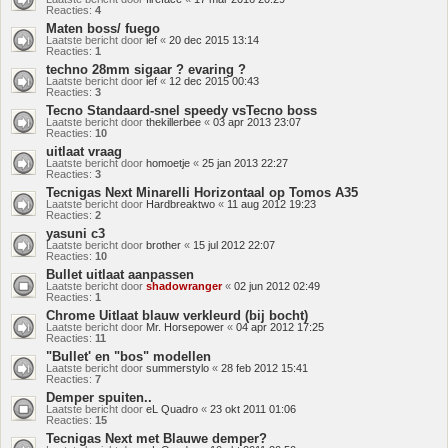
Reacties:
4
Maten boss/ fuego
Laatste bericht door
ief
«
20 dec 2015 13:14
Reacties:
1
techno 28mm sigaar ? evaring ?
Laatste bericht door
ief
«
12 dec 2015 00:43
Reacties:
3
Tecno Standaard-snel speedy vsTecno boss
Laatste bericht door
thekillerbee
«
03 apr 2013 23:07
Reacties:
10
uitlaat vraag
Laatste bericht door
homoetje
«
25 jan 2013 22:27
Reacties:
3
Tecnigas Next Minarelli Horizontaal op Tomos A35
Laatste bericht door
Hardbreaktwo
«
11 aug 2012 19:23
Reacties:
2
yasuni c3
Laatste bericht door
brother
«
15 jul 2012 22:07
Reacties:
10
Bullet uitlaat aanpassen
Laatste bericht door
shadowranger
«
02 jun 2012 02:49
Reacties:
1
Chrome Uitlaat blauw verkleurd (bij bocht)
Laatste bericht door
Mr. Horsepower
«
04 apr 2012 17:25
Reacties:
11
"Bullet' en "bos" modellen
Laatste bericht door
summerstylo
«
28 feb 2012 15:41
Reacties:
7
Demper spuiten..
Laatste bericht door
eL Quadro
«
23 okt 2011 01:06
Reacties:
15
Tecnigas Next met Blauwe demper?