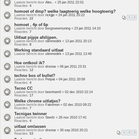
Laatste bericht door
Alex..
«
25 jan 2011 22:01
Reacties:
4
homoet of dmp? welke laagtoerig welke hoogtoerig?
Laatste bericht door
rickjjje
«
24 jan 2011 20:22
1
2
Reacties:
22
homoet , 4p of 6p
Laatste bericht door
borgsweertuning
«
23 jan 2011 14:10
Reacties:
7
Uitlaat pijpje afslijpen.
Laatste bericht door
slimmedirk
«
13 jan 2011 20:13
Reacties:
8
Werking standaard uitlaat
Laatste bericht door
slimmedirk
«
13 jan 2011 13:49
Hoe ontkool ik?
Laatste bericht door
drestar
«
06 jan 2011 23:31
Reacties:
12
techno bos of bullet?
Laatste bericht door
Petpat
«
04 jan 2011 20:09
Reacties:
4
Tecno CC
Laatste bericht door
beenham0
«
02 dec 2010 22:14
Reacties:
17
Welke chrome uitlatjes?
Laatste bericht door
Fakemon
«
02 dec 2010 09:22
Reacties:
7
Tecnigas twinner
Laatste bericht door
Steefz
«
26 nov 2010 17:41
Reacties:
4
uitlaat omlassen
Laatste bericht door
drestar
«
30 sep 2010 20:21
1
2
3
Reacties:
53