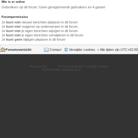
Wie is er online
Gebruikers op dit forum: Geen geregistreerde gebruikers en 4 gasten
Forumpermissies
Je
kunt niet
nieuwe berichten plaatsen in dit forum
Je
kunt niet
reageren op onderwerpen in dit forum
Je
kunt niet
je eigen berichten wijzigen in dit forum
Je
kunt niet
je eigen berichten verwijderen in dit forum
Je
kunt geen
bijlagen plaatsen in dit forum
Forumoverzicht
Contact
Verwijder cookies
Alle tijden zijn
UTC+02:00
Powered by
phpBB
® Forum Software © phpBB Limited
Nederlandse vertaling door
phpBB.nl
.