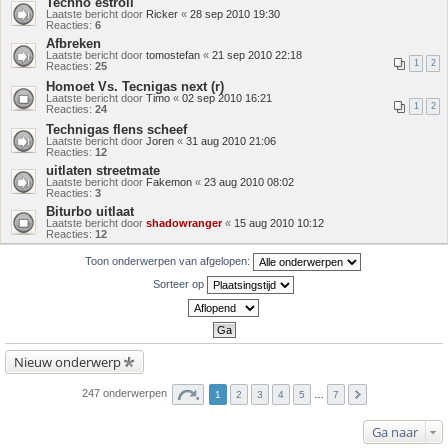
Techno estroil
Laatste bericht door
Ricker
«
28 sep 2010 19:30
Reacties:
6
Afbreken
Laatste bericht door
tomostefan
«
21 sep 2010 22:18
1
2
Reacties:
25
Homoet Vs. Tecnigas next (r)
Laatste bericht door
Timo
«
02 sep 2010 16:21
1
2
Reacties:
24
Technigas flens scheef
Laatste bericht door
Joren
«
31 aug 2010 21:06
Reacties:
12
uitlaten streetmate
Laatste bericht door
Fakemon
«
23 aug 2010 08:02
Reacties:
3
Biturbo uitlaat
Laatste bericht door
shadowranger
«
15 aug 2010 10:12
Reacties:
12
Toon onderwerpen van afgelopen:
Sorteer op
Nieuw onderwerp
247 onderwerpen
1
2
3
4
5
…
7
Ga naar