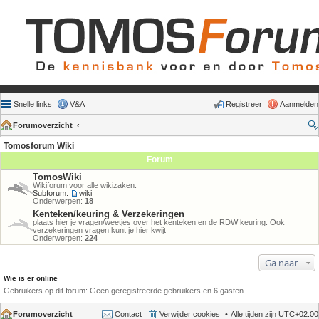
Snelle links
V&A
Registreer
Aanmelden
Forumoverzicht
Tomosforum Wiki
Forum
TomosWiki
Wikiforum voor alle wikizaken.
Subforum:
wiki
Onderwerpen:
18
Kenteken/keuring & Verzekeringen
plaats hier je vragen/weetjes over het kenteken en de RDW keuring. Ook
verzekeringen vragen kunt je hier kwijt
Onderwerpen:
224
Ga naar
Wie is er online
Gebruikers op dit forum: Geen geregistreerde gebruikers en 6 gasten
Forumoverzicht
Contact
Verwijder cookies
Alle tijden zijn
UTC+02:00