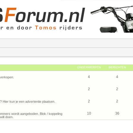
ONDERWERPEN
BERICHTEN
4
4
verkopen.
2
2
2
2
Hier kun je een advertentie plaatsen.
10
36
mmers wordt aangeboden. Blok / koppeling
wilt doen.