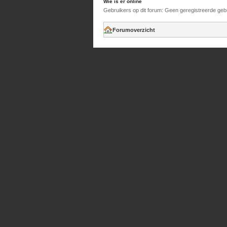
Wie is er online
Gebruikers op dit forum: Geen geregistreerde geb
Forumoverzicht