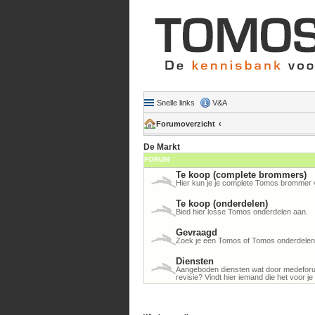
Snelle links
V&A
Forumoverzicht
De Markt
FORUM
Te koop (complete brommers)
Hier kun je je complete Tomos brommer 
Te koop (onderdelen)
Bied hier losse Tomos onderdelen aan.
Gevraagd
Zoek je een Tomos of Tomos onderdelen? 
Diensten
Aangeboden diensten wat door medeforu
revisie? Vindt hier iemand die het voor je 