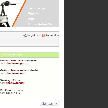
Frontpage
Forum
Wiki
Onderdelen Shop
Registreer
Aanmelden
LAATSTE BERICHT
Verkoop complete brommers
door
shadowranger
Bekijk
laatste
Verkoop hier je losse onderde…
bericht
door
shadowranger
Bekijk
laatste
Gevraagd forum
bericht
door
shadowranger
Bekijk
laatste
Re: Cilinder tunen
bericht
door
Guus144
Bekijk
laatste
bericht
Ga naar