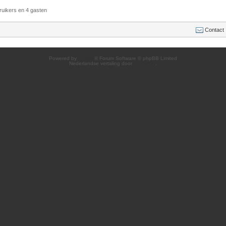
ruikers en 4 gasten
Contact
Powered by
phpBB
® Forum Software © phpBB Limited
Nederlandse vertaling door
phpBB.nl
.