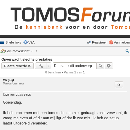
Snelle links
V&A
Registreer
Aanmelden
Forumoverzicht
Onverwacht slechte prestaties
Plaats reactie
8 berichten • Pagina
1
van
1
Mleguijt
Tomosforummer
Citeer
25 mei 2024 16:29
Bericht
Goeiendag,
Ik heb problemen met een tomos die zich niet gedraagt zoals verwacht, ik
vraag me even af of dit aan mij ligt of dat ik wat mis. Ik heb de setup
laatst uitgebreid veranderd.