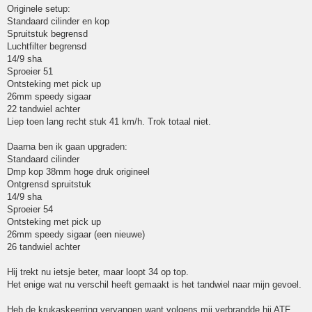
Originele setup:
Standaard cilinder en kop
Spruitstuk begrensd
Luchtfilter begrensd
14/9 sha
Sproeier 51
Ontsteking met pick up
26mm speedy sigaar
22 tandwiel achter
Liep toen lang recht stuk 41 km/h. Trok totaal niet.
Daarna ben ik gaan upgraden:
Standaard cilinder
Dmp kop 38mm hoge druk origineel
Ontgrensd spruitstuk
14/9 sha
Sproeier 54
Ontsteking met pick up
26mm speedy sigaar (een nieuwe)
26 tandwiel achter
Hij trekt nu ietsje beter, maar loopt 34 op top.
Het enige wat nu verschil heeft gemaakt is het tandwiel naar mijn gevoel.
Heb de krukaskeerring vervangen want volgens mij verbrandde hij ATF.