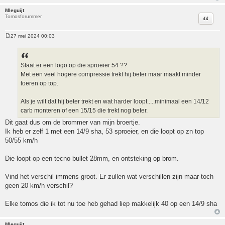
Mleguijt
Tomosforummer
Citeer
27 mei 2024 00:03
Bericht
Staat er een logo op die sproeier 54 ??
Met een veel hogere compressie trekt hij beter maar maakt minder
toeren op top.
Als je wilt dat hij beter trekt en wat harder loopt.....minimaal een 14/12
carb monteren of een 15/15 die trekt nog beter.
Dit gaat dus om de brommer van mijn broertje.
Ik heb er zelf 1 met een 14/9 sha, 53 sproeier, en die loopt op zn top
50/55 km/h
Die loopt op een tecno bullet 28mm, en ontsteking op brom.
Vind het verschil immens groot. Er zullen wat verschillen zijn maar toch
geen 20 km/h verschil?
Elke tomos die ik tot nu toe heb gehad liep makkelijk 40 op een 14/9 sha
Mleguijt