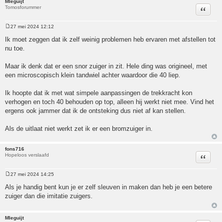
Mleguijt
Tomosforummer
Citeer
27 mei 2024 12:12
Bericht
Ik moet zeggen dat ik zelf weinig problemen heb ervaren met afstellen tot
nu toe.
Maar ik denk dat er een snor zuiger in zit. Hele ding was origineel, met
een microscopisch klein tandwiel achter waardoor die 40 liep.
Ik hoopte dat ik met wat simpele aanpassingen de trekkracht kon
verhogen en toch 40 behouden op top, alleen hij werkt niet mee. Vind het
ergens ook jammer dat ik de ontsteking dus niet af kan stellen.
Als de uitlaat niet werkt zet ik er een bromzuiger in.
fons716
Hopeloos verslaafd
Citeer
27 mei 2024 14:25
Bericht
Als je handig bent kun je er zelf sleuven in maken dan heb je een betere
zuiger dan die imitatie zuigers.
Mleguijt