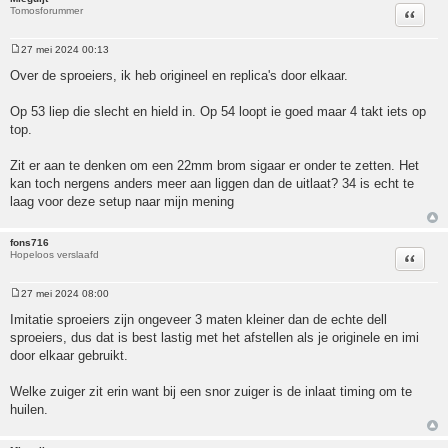
Tomosforummer
Citeer
27 mei 2024 00:13
Bericht
Over de sproeiers, ik heb origineel en replica's door elkaar.
Op 53 liep die slecht en hield in. Op 54 loopt ie goed maar 4 takt iets op
top.
Zit er aan te denken om een 22mm brom sigaar er onder te zetten. Het
kan toch nergens anders meer aan liggen dan de uitlaat? 34 is echt te
laag voor deze setup naar mijn mening
fons716
Hopeloos verslaafd
Citeer
27 mei 2024 08:00
Bericht
Imitatie sproeiers zijn ongeveer 3 maten kleiner dan de echte dell
sproeiers, dus dat is best lastig met het afstellen als je originele en imi
door elkaar gebruikt.
Welke zuiger zit erin want bij een snor zuiger is de inlaat timing om te
huilen.