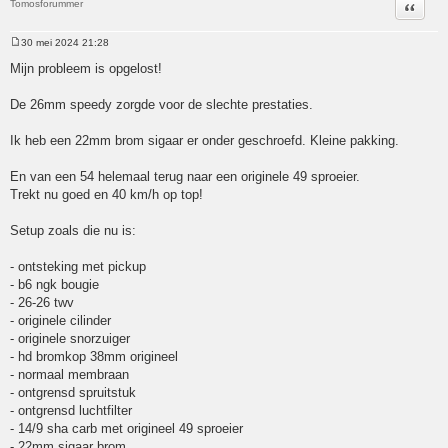
Tomosforummer
Citeer
30 mei 2024 21:28
Bericht
Mijn probleem is opgelost!
De 26mm speedy zorgde voor de slechte prestaties.
Ik heb een 22mm brom sigaar er onder geschroefd. Kleine pakking.
En van een 54 helemaal terug naar een originele 49 sproeier.
Trekt nu goed en 40 km/h op top!
Setup zoals die nu is:
- ontsteking met pickup
- b6 ngk bougie
- 26-26 twv
- originele cilinder
- originele snorzuiger
- hd bromkop 38mm origineel
- normaal membraan
- ontgrensd spruitstuk
- ontgrensd luchtfilter
- 14/9 sha carb met origineel 49 sproeier
- 22mm sigaar brom