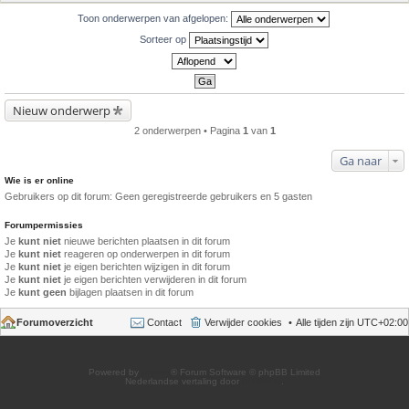
Toon onderwerpen van afgelopen:
Sorteer op
Nieuw onderwerp
2 onderwerpen • Pagina
1
van
1
Ga naar
Wie is er online
Gebruikers op dit forum: Geen geregistreerde gebruikers en 5 gasten
Forumpermissies
Je
kunt niet
nieuwe berichten plaatsen in dit forum
Je
kunt niet
reageren op onderwerpen in dit forum
Je
kunt niet
je eigen berichten wijzigen in dit forum
Je
kunt niet
je eigen berichten verwijderen in dit forum
Je
kunt geen
bijlagen plaatsen in dit forum
Forumoverzicht
Contact
Verwijder cookies
Alle tijden zijn
UTC+02:00
Powered by
phpBB
® Forum Software © phpBB Limited
Nederlandse vertaling door
phpBB.nl
.