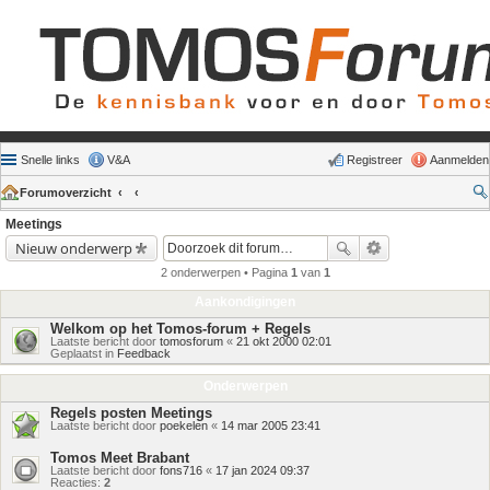
Snelle links
V&A
Registreer
Aanmelden
Forumoverzicht
Meetings
Nieuw onderwerp
2 onderwerpen • Pagina
1
van
1
Aankondigingen
Welkom op het Tomos-forum + Regels
Laatste bericht door
tomosforum
«
21 okt 2000 02:01
Geplaatst in
Feedback
Onderwerpen
Regels posten Meetings
Laatste bericht door
poekelen
«
14 mar 2005 23:41
Tomos Meet Brabant
Laatste bericht door
fons716
«
17 jan 2024 09:37
Reacties:
2