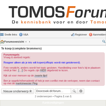
Snelle links
V&A
Registreer
Aanmelden
Forumoverzicht
Te koop (complete brommers)
Forumregels
Vraag & aanbod regels:
Reageer alleen als je iets wilt kopen(offtopic wordt niet getolereerd).
Foto verplicht, anders wordt het topic gesloten. Handleiding voor foto's bij te plaatsen
vindt je hier:
1
,
2
De regels zijn
HIER
uitgebreid te lezen.
Kijk uit voor mensen op de
zwarte lijst!
Ben je opgelicht/benadeeld of heb je een conflict met de verkoper, neem dan contact
op met de
marktmeester Ping
.
Nieuw onderwerp
2 onderwerpen • Pagina
1
van
1
Aankondigingen