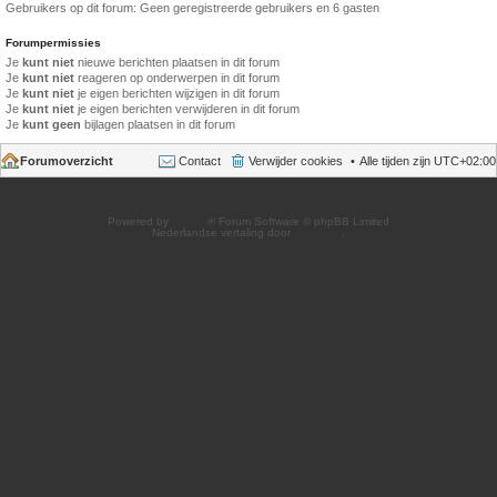
Gebruikers op dit forum: Geen geregistreerde gebruikers en 6 gasten
Forumpermissies
Je
kunt niet
nieuwe berichten plaatsen in dit forum
Je
kunt niet
reageren op onderwerpen in dit forum
Je
kunt niet
je eigen berichten wijzigen in dit forum
Je
kunt niet
je eigen berichten verwijderen in dit forum
Je
kunt geen
bijlagen plaatsen in dit forum
Forumoverzicht
Contact
Verwijder cookies
Alle tijden zijn
UTC+02:00
Powered by
phpBB
® Forum Software © phpBB Limited
Nederlandse vertaling door
phpBB.nl
.